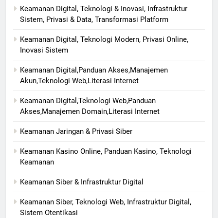
Keamanan Digital, Teknologi & Inovasi, Infrastruktur
Sistem, Privasi & Data, Transformasi Platform
Keamanan Digital, Teknologi Modern, Privasi Online,
Inovasi Sistem
Keamanan Digital,Panduan Akses,Manajemen
Akun,Teknologi Web,Literasi Internet
Keamanan Digital,Teknologi Web,Panduan
Akses,Manajemen Domain,Literasi Internet
Keamanan Jaringan & Privasi Siber
Keamanan Kasino Online, Panduan Kasino, Teknologi
Keamanan
Keamanan Siber & Infrastruktur Digital
Keamanan Siber, Teknologi Web, Infrastruktur Digital,
Sistem Otentikasi