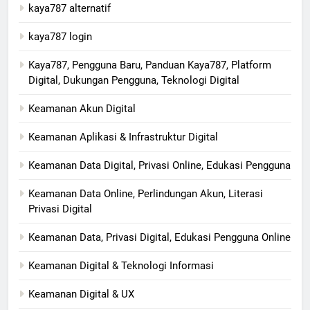
kaya787 alternatif
kaya787 login
Kaya787, Pengguna Baru, Panduan Kaya787, Platform
Digital, Dukungan Pengguna, Teknologi Digital
Keamanan Akun Digital
Keamanan Aplikasi & Infrastruktur Digital
Keamanan Data Digital, Privasi Online, Edukasi Pengguna
Keamanan Data Online, Perlindungan Akun, Literasi
Privasi Digital
Keamanan Data, Privasi Digital, Edukasi Pengguna Online
Keamanan Digital & Teknologi Informasi
Keamanan Digital & UX