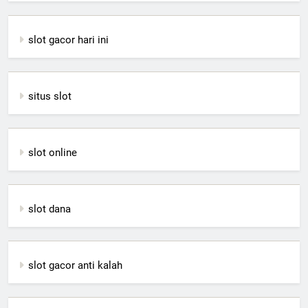
slot gacor hari ini
situs slot
slot online
slot dana
slot gacor anti kalah