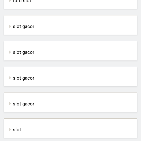
toto slot
slot gacor
slot gacor
slot gacor
slot gacor
slot