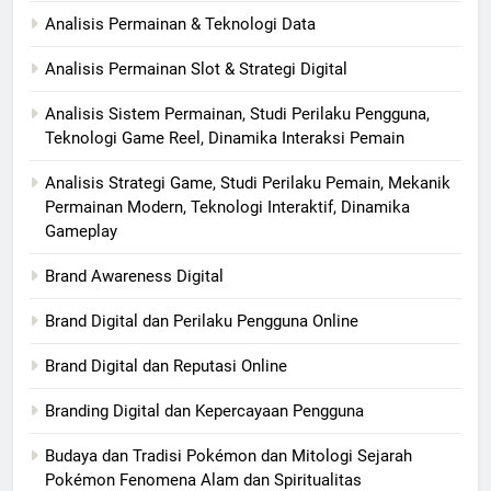
Analisis Permainan & Teknologi Data
Analisis Permainan Slot & Strategi Digital
Analisis Sistem Permainan, Studi Perilaku Pengguna,
Teknologi Game Reel, Dinamika Interaksi Pemain
Analisis Strategi Game, Studi Perilaku Pemain, Mekanik
Permainan Modern, Teknologi Interaktif, Dinamika
Gameplay
Brand Awareness Digital
Brand Digital dan Perilaku Pengguna Online
Brand Digital dan Reputasi Online
Branding Digital dan Kepercayaan Pengguna
Budaya dan Tradisi Pokémon dan Mitologi Sejarah
Pokémon Fenomena Alam dan Spiritualitas