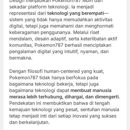
Design menjadikan Pokemon787 lebih dari
sekadar platform teknologi. Ia menjadi
representasi dari
teknologi yang berempati
—
sistem yang tidak hanya memudahkan aktivitas
digital, tetapi juga memahami dan menghormati
keberagaman penggunanya. Melalui riset
mendalam, desain adaptif, serta keterlibatan aktif
komunitas, Pokemon787 berhasil menciptakan
pengalaman digital yang intuitif, nyaman, dan
bermakna.
Dengan filosofi human-centered yang kuat,
Pokemon787 tidak hanya berfokus pada
bagaimana teknologi bekerja, tetapi juga
bagaimana teknologi dapat
membuat manusia
merasa lebih terhubung, dihargai, dan dimengerti
.
Pendekatan ini membuktikan bahwa di tengah
kemajuan teknologi yang pesat, sentuhan manusia
tetap menjadi inti dari setiap inovasi yang sukses
dan berkelanjutan.