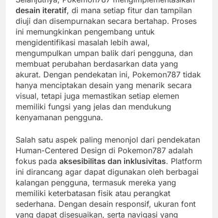
desain iteratif
, di mana setiap fitur dan tampilan
diuji dan disempurnakan secara bertahap. Proses
ini memungkinkan pengembang untuk
mengidentifikasi masalah lebih awal,
mengumpulkan umpan balik dari pengguna, dan
membuat perubahan berdasarkan data yang
akurat. Dengan pendekatan ini, Pokemon787 tidak
hanya menciptakan desain yang menarik secara
visual, tetapi juga memastikan setiap elemen
memiliki fungsi yang jelas dan mendukung
kenyamanan pengguna.
Salah satu aspek paling menonjol dari pendekatan
Human-Centered Design di Pokemon787 adalah
fokus pada
aksesibilitas dan inklusivitas
. Platform
ini dirancang agar dapat digunakan oleh berbagai
kalangan pengguna, termasuk mereka yang
memiliki keterbatasan fisik atau perangkat
sederhana. Dengan desain responsif, ukuran font
yang dapat disesuaikan, serta navigasi yang