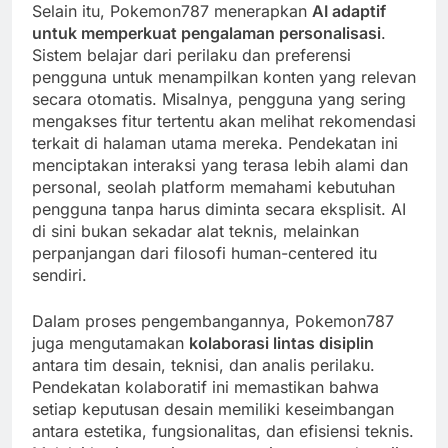
Selain itu, Pokemon787 menerapkan
AI adaptif
untuk memperkuat pengalaman personalisasi
.
Sistem belajar dari perilaku dan preferensi
pengguna untuk menampilkan konten yang relevan
secara otomatis. Misalnya, pengguna yang sering
mengakses fitur tertentu akan melihat rekomendasi
terkait di halaman utama mereka. Pendekatan ini
menciptakan interaksi yang terasa lebih alami dan
personal, seolah platform memahami kebutuhan
pengguna tanpa harus diminta secara eksplisit. AI
di sini bukan sekadar alat teknis, melainkan
perpanjangan dari filosofi human-centered itu
sendiri.
Dalam proses pengembangannya, Pokemon787
juga mengutamakan
kolaborasi lintas disiplin
antara tim desain, teknisi, dan analis perilaku.
Pendekatan kolaboratif ini memastikan bahwa
setiap keputusan desain memiliki keseimbangan
antara estetika, fungsionalitas, dan efisiensi teknis.