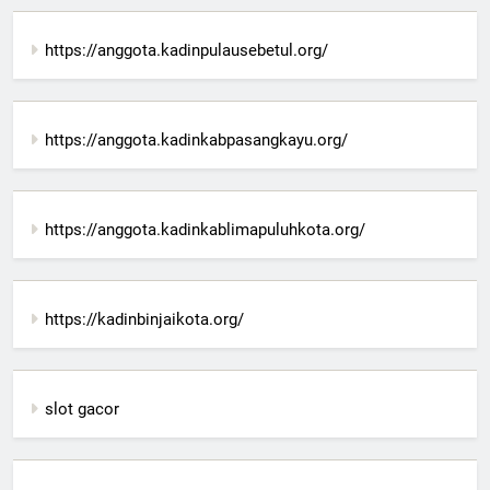
https://anggota.kadinpulausebetul.org/
https://anggota.kadinkabpasangkayu.org/
https://anggota.kadinkablimapuluhkota.org/
https://kadinbinjaikota.org/
slot gacor