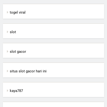
togel viral
slot
slot gacor
situs slot gacor hari ini
kaya787