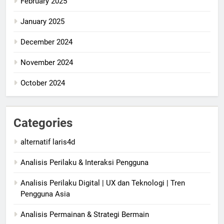
February 2025
January 2025
December 2024
November 2024
October 2024
Categories
alternatif laris4d
Analisis Perilaku & Interaksi Pengguna
Analisis Perilaku Digital | UX dan Teknologi | Tren
Pengguna Asia
Analisis Permainan & Strategi Bermain