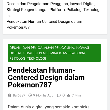
Desain dan Pengalaman Pengguna, Inovasi Digital,
Strategi Pengembangan Platform, Psikologi Teknologi
Pendekatan Human-Centered Design dalam
Pokemon787
DESAIN DAN PENGALAMAN PENGGUNA, INOVASI
DIGITAL, STRATEGI PENGEMBANGAN PLATFORM,
PSIKOLOGI TEKNOLOGI
Pendekatan Human-
Centered Design dalam
Pokemon787
0
Baf68e9
9 Months Ago
7 Mins
Dalam dunia digital yang semakin kompleks,