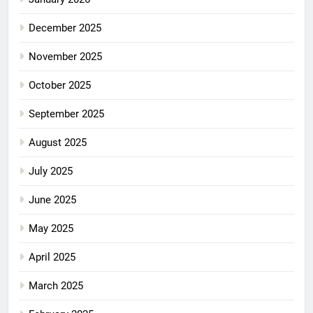
December 2025
November 2025
October 2025
September 2025
August 2025
July 2025
June 2025
May 2025
April 2025
March 2025