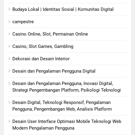
Budaya Lokal | Identitas Sosial | Komunitas Digital
campestre
Casino Online, Slot, Permainan Online
Casino, Slot Games, Gambling
Dekorasi dan Desain Interior
Desain dan Pengalaman Pengguna Digital
Desain dan Pengalaman Pengguna, Inovasi Digital,
Strategi Pengembangan Platform, Psikologi Teknologi
Desain Digital, Teknologi Responsif, Pengalaman
Pengguna, Pengembangan Web, Analisis Platform
Desain User Interface Optimasi Mobile Teknologi Web
Modern Pengalaman Pengguna