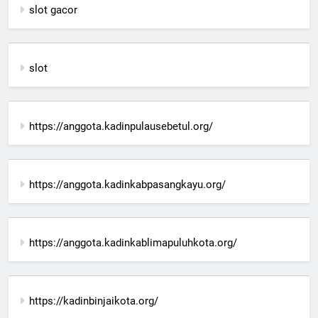
slot gacor
slot
https://anggota.kadinpulausebetul.org/
https://anggota.kadinkabpasangkayu.org/
https://anggota.kadinkablimapuluhkota.org/
https://kadinbinjaikota.org/