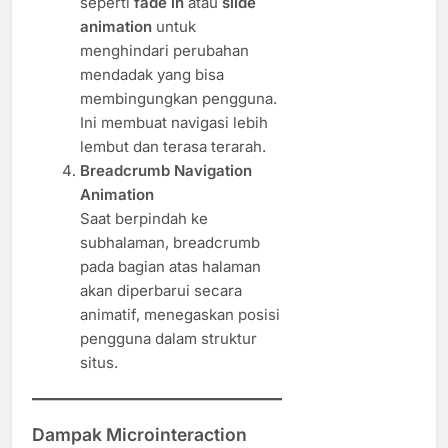
seperti
fade in
atau
slide
animation
untuk
menghindari perubahan
mendadak yang bisa
membingungkan pengguna.
Ini membuat navigasi lebih
lembut dan terasa terarah.
Breadcrumb Navigation
Animation
Saat berpindah ke
subhalaman, breadcrumb
pada bagian atas halaman
akan diperbarui secara
animatif, menegaskan posisi
pengguna dalam struktur
situs.
Dampak Microinteraction