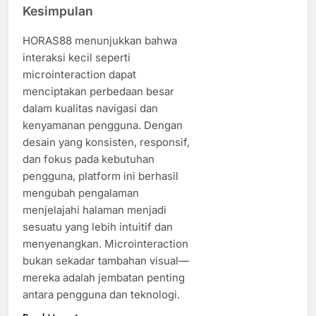
Kesimpulan
HORAS88 menunjukkan bahwa
interaksi kecil seperti
microinteraction dapat
menciptakan perbedaan besar
dalam kualitas navigasi dan
kenyamanan pengguna. Dengan
desain yang konsisten, responsif,
dan fokus pada kebutuhan
pengguna, platform ini berhasil
mengubah pengalaman
menjelajahi halaman menjadi
sesuatu yang lebih intuitif dan
menyenangkan. Microinteraction
bukan sekadar tambahan visual—
mereka adalah jembatan penting
antara pengguna dan teknologi.