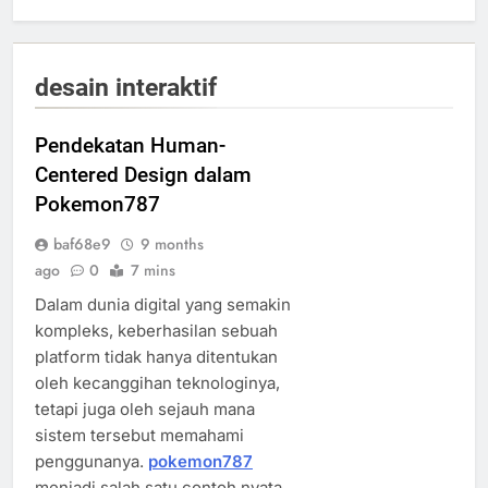
desain interaktif
Pendekatan Human-
Centered Design dalam
Pokemon787
baf68e9
9 months
ago
0
7 mins
Dalam dunia digital yang semakin
kompleks, keberhasilan sebuah
platform tidak hanya ditentukan
oleh kecanggihan teknologinya,
tetapi juga oleh sejauh mana
sistem tersebut memahami
penggunanya.
pokemon787
menjadi salah satu contoh nyata