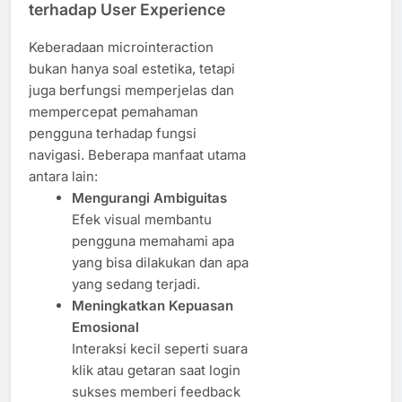
terhadap User Experience
Keberadaan microinteraction
bukan hanya soal estetika, tetapi
juga berfungsi memperjelas dan
mempercepat pemahaman
pengguna terhadap fungsi
navigasi. Beberapa manfaat utama
antara lain:
Mengurangi Ambiguitas
Efek visual membantu
pengguna memahami apa
yang bisa dilakukan dan apa
yang sedang terjadi.
Meningkatkan Kepuasan
Emosional
Interaksi kecil seperti suara
klik atau getaran saat login
sukses memberi feedback