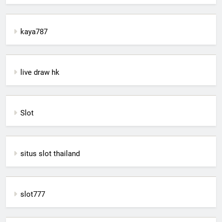
kaya787
live draw hk
Slot
situs slot thailand
slot777