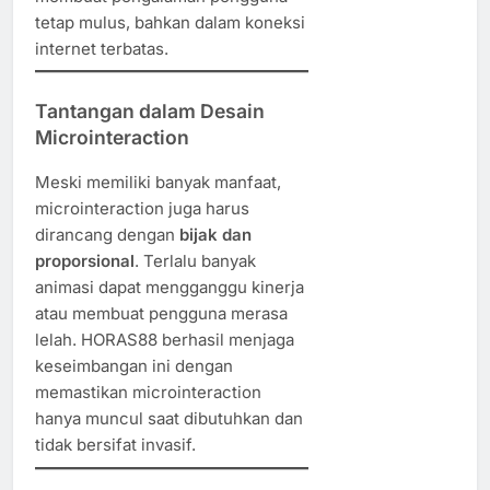
tetap mulus, bahkan dalam koneksi
internet terbatas.
Tantangan dalam Desain
Microinteraction
Meski memiliki banyak manfaat,
microinteraction juga harus
dirancang dengan
bijak dan
proporsional
. Terlalu banyak
animasi dapat mengganggu kinerja
atau membuat pengguna merasa
lelah. HORAS88 berhasil menjaga
keseimbangan ini dengan
memastikan microinteraction
hanya muncul saat dibutuhkan dan
tidak bersifat invasif.