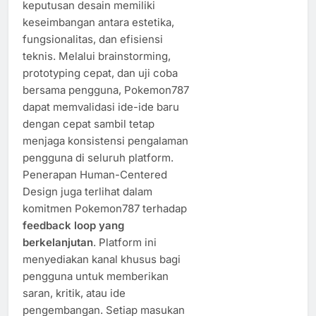
keputusan desain memiliki
keseimbangan antara estetika,
fungsionalitas, dan efisiensi
teknis. Melalui brainstorming,
prototyping cepat, dan uji coba
bersama pengguna, Pokemon787
dapat memvalidasi ide-ide baru
dengan cepat sambil tetap
menjaga konsistensi pengalaman
pengguna di seluruh platform.
Penerapan Human-Centered
Design juga terlihat dalam
komitmen Pokemon787 terhadap
feedback loop yang
berkelanjutan
. Platform ini
menyediakan kanal khusus bagi
pengguna untuk memberikan
saran, kritik, atau ide
pengembangan. Setiap masukan