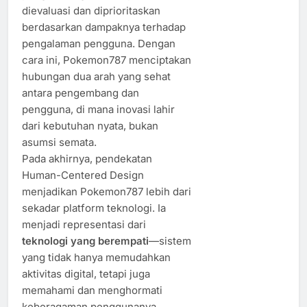
dievaluasi dan diprioritaskan
berdasarkan dampaknya terhadap
pengalaman pengguna. Dengan
cara ini, Pokemon787 menciptakan
hubungan dua arah yang sehat
antara pengembang dan
pengguna, di mana inovasi lahir
dari kebutuhan nyata, bukan
asumsi semata.
Pada akhirnya, pendekatan
Human-Centered Design
menjadikan Pokemon787 lebih dari
sekadar platform teknologi. Ia
menjadi representasi dari
teknologi yang berempati
—sistem
yang tidak hanya memudahkan
aktivitas digital, tetapi juga
memahami dan menghormati
keberagaman penggunanya.