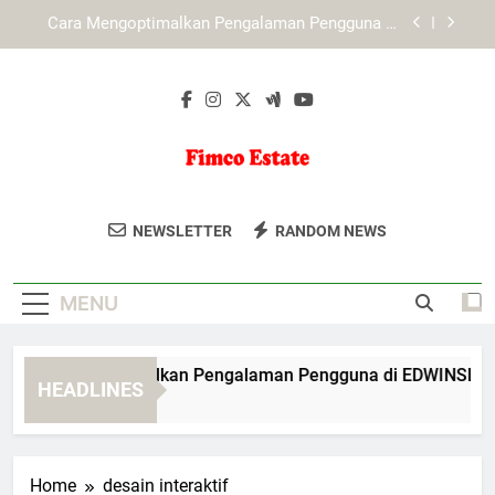
Skip
Cara Mengoptimalkan Pengalaman Akses
to
EDWINSLOT secara Nyaman dan Terarah
content
Cara Mengoptimalkan Pengalaman Akses
LEBAH4D secara Nyaman dan Terarah
Cara Mengoptimalkan Pengalaman Pengguna di
EDWINSLOT secara Aman dan Terkendali
Cara Mengoptimalkan Pengalaman Pengguna di
LEBAH4D
Fimco Estate
Dapatkan Properti Impian Anda Dengan
Cara Mengoptimalkan Pengalaman Akses
NEWSLETTER
RANDOM NEWS
EDWINSLOT secara Nyaman dan Terarah
FIMCO Estate. Agen Real Estate Yang
Cara Mengoptimalkan Pengalaman Akses
Siap Membantu Anda Menemukan
LEBAH4D secara Nyaman dan Terarah
MENU
Rumah Yang Sempurna.
ra Mengoptimalkan Pengalaman Pengguna di EDWINSLOT sec
HEADLINES
Weeks Ago
Home
desain interaktif