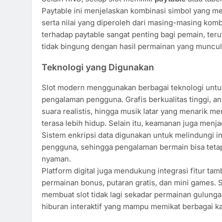
Paytable ini menjelaskan kombinasi simbol yang m
serta nilai yang diperoleh dari masing-masing ko
terhadap paytable sangat penting bagi pemain, ter
tidak bingung dengan hasil permainan yang muncul
Teknologi yang Digunakan
Slot modern menggunakan berbagai teknologi unt
pengalaman pengguna. Grafis berkualitas tinggi, an
suara realistis, hingga musik latar yang menarik 
terasa lebih hidup. Selain itu, keamanan juga menja
Sistem enkripsi data digunakan untuk melindungi i
pengguna, sehingga pengalaman bermain bisa teta
nyaman.
Platform digital juga mendukung integrasi fitur ta
permainan bonus, putaran gratis, dan mini games.
membuat slot tidak lagi sekadar permainan gulunga
hiburan interaktif yang mampu memikat berbagai k