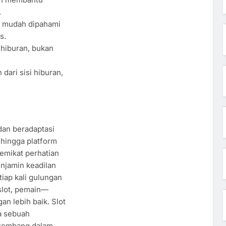
.
h mudah dipahami
s.
 hiburan, bukan
dari sisi hiburan,
dan beradaptasi
hingga platform
memikat perhatian
njamin keadilan
iap kali gulungan
slot, pemain—
n lebih baik. Slot
a sebuah
erkembang dalam