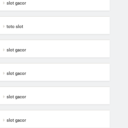
slot gacor
toto slot
slot gacor
slot gacor
slot gacor
slot gacor