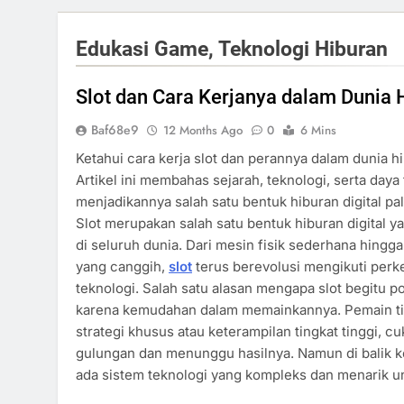
Edukasi Game, Teknologi Hiburan
Slot dan Cara Kerjanya dalam Dunia 
Baf68e9
12 Months Ago
0
6 Mins
Ketahui cara kerja slot dan perannya dalam dunia 
Artikel ini membahas sejarah, teknologi, serta daya 
menjadikannya salah satu bentuk hiburan digital pal
Slot merupakan salah satu bentuk hiburan digital ya
di seluruh dunia. Dari mesin fisik sederhana hingga
yang canggih,
slot
terus berevolusi mengikuti per
teknologi. Salah satu alasan mengapa slot begitu p
karena kemudahan dalam memainkannya. Pemain 
strategi khusus atau keterampilan tingkat tinggi, 
gulungan dan menunggu hasilnya. Namun di balik k
ada sistem teknologi yang kompleks dan menarik u