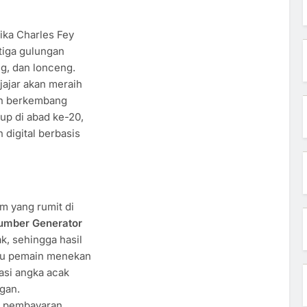
tika Charles Fey
 tiga gulungan
ng, dan lonceng.
jajar akan meraih
ian berkembang
up di abad ke-20,
 digital berbasis
m yang rumit di
mber Generator
k, sehingga hasil
gitu pemain menekan
asi angka acak
gan.
l pembayaran.