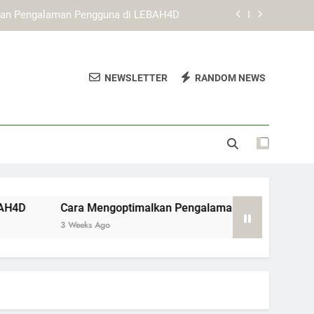
kan Pengalaman Pengguna di LEBAH4D
DWINSLOT secara Nyaman dan Terarah
 LEBAH4D secara Nyaman dan Terarah
NEWSLETTER
RANDOM NEWS
WINSLOT secara Aman dan Terkendali
Estate Yang Siap Membantu Anda Menemukan Rumah Yang
kan Pengalaman Pengguna di LEBAH4D
DWINSLOT secara Nyaman dan Terarah
 LEBAH4D secara Nyaman dan Terarah
Cara Mengoptimalkan Pengalaman Akses EDWINSLOT secara 
3 Weeks Ago