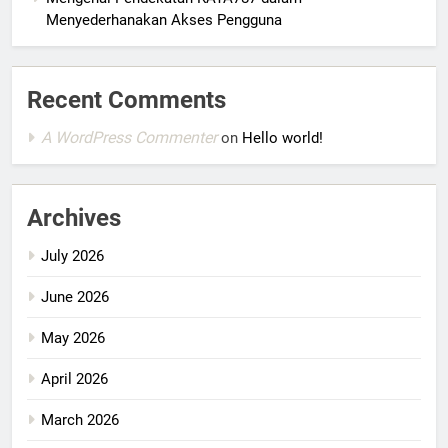
Menyederhanakan Akses Pengguna
Recent Comments
A WordPress Commenter
on
Hello world!
Archives
July 2026
June 2026
May 2026
April 2026
March 2026