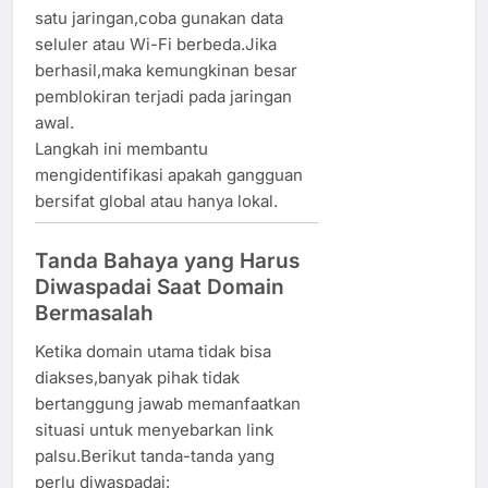
satu jaringan,coba gunakan data
seluler atau Wi-Fi berbeda.Jika
berhasil,maka kemungkinan besar
pemblokiran terjadi pada jaringan
awal.
Langkah ini membantu
mengidentifikasi apakah gangguan
bersifat global atau hanya lokal.
Tanda Bahaya yang Harus
Diwaspadai Saat Domain
Bermasalah
Ketika domain utama tidak bisa
diakses,banyak pihak tidak
bertanggung jawab memanfaatkan
situasi untuk menyebarkan link
palsu.Berikut tanda-tanda yang
perlu diwaspadai: