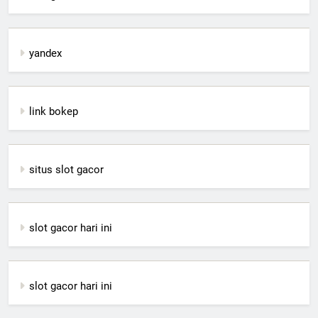
yandex
link bokep
situs slot gacor
slot gacor hari ini
slot gacor hari ini