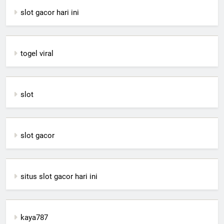
slot gacor hari ini
togel viral
slot
slot gacor
situs slot gacor hari ini
kaya787