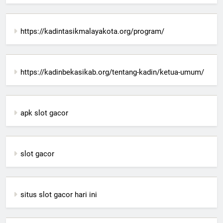
https://kadintasikmalayakota.org/program/
https://kadinbekasikab.org/tentang-kadin/ketua-umum/
apk slot gacor
slot gacor
situs slot gacor hari ini