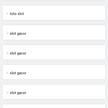
toto slot
slot gacor
slot gacor
slot gacor
slot gacor