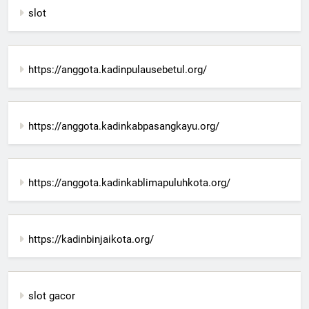
slot
https://anggota.kadinpulausebetul.org/
https://anggota.kadinkabpasangkayu.org/
https://anggota.kadinkablimapuluhkota.org/
https://kadinbinjaikota.org/
slot gacor