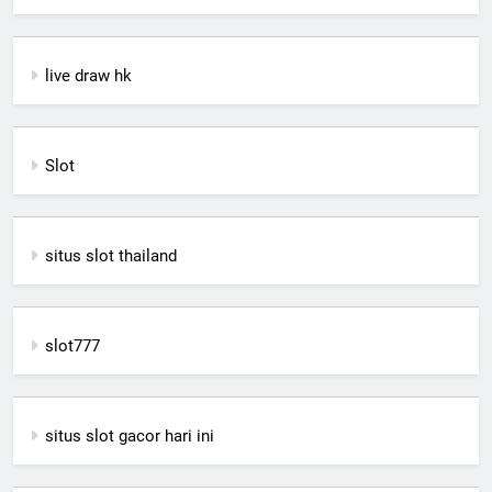
live draw hk
Slot
situs slot thailand
slot777
situs slot gacor hari ini