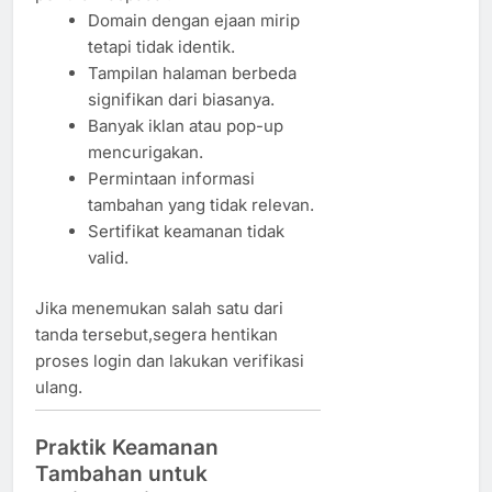
Domain dengan ejaan mirip
tetapi tidak identik.
Tampilan halaman berbeda
signifikan dari biasanya.
Banyak iklan atau pop-up
mencurigakan.
Permintaan informasi
tambahan yang tidak relevan.
Sertifikat keamanan tidak
valid.
Jika menemukan salah satu dari
tanda tersebut,segera hentikan
proses login dan lakukan verifikasi
ulang.
Praktik Keamanan
Tambahan untuk