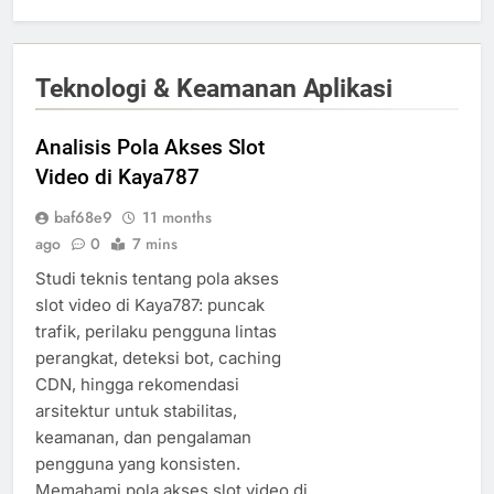
Teknologi & Keamanan Aplikasi
Analisis Pola Akses Slot
Video di Kaya787
baf68e9
11 months
ago
0
7 mins
Studi teknis tentang pola akses
slot video di Kaya787: puncak
trafik, perilaku pengguna lintas
perangkat, deteksi bot, caching
CDN, hingga rekomendasi
arsitektur untuk stabilitas,
keamanan, dan pengalaman
pengguna yang konsisten.
Memahami pola akses slot video di