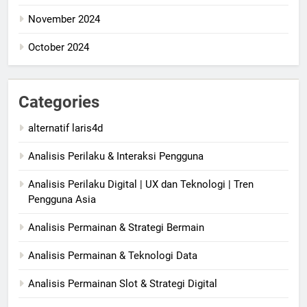
November 2024
October 2024
Categories
alternatif laris4d
Analisis Perilaku & Interaksi Pengguna
Analisis Perilaku Digital | UX dan Teknologi | Tren
Pengguna Asia
Analisis Permainan & Strategi Bermain
Analisis Permainan & Teknologi Data
Analisis Permainan Slot & Strategi Digital