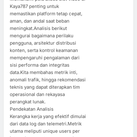
Kaya787 penting untuk
memastikan platform tetap cepat,
aman, dan andal saat beban
meningkat.Analisis berikut
mengurai bagaimana perilaku
pengguna, arsitektur distribusi
konten, serta kontrol keamanan
mempengaruhi pengalaman dari
sisi performa dan integritas
data.Kita membahas metrik inti,
anomali trafik, hingga rekomendasi
teknis yang dapat diterapkan tim
operasional dan rekayasa
perangkat lunak.
Pendekatan Analisis
Kerangka kerja yang efektif dimulai
dari data log dan telemetri.Metrik
utama meliputi unique users per