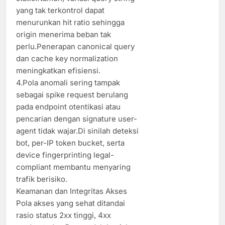
yang tak terkontrol dapat
menurunkan hit ratio sehingga
origin menerima beban tak
perlu.Penerapan canonical query
dan cache key normalization
meningkatkan efisiensi.
4.Pola anomali sering tampak
sebagai spike request berulang
pada endpoint otentikasi atau
pencarian dengan signature user-
agent tidak wajar.Di sinilah deteksi
bot, per-IP token bucket, serta
device fingerprinting legal-
compliant membantu menyaring
trafik berisiko.
Keamanan dan Integritas Akses
Pola akses yang sehat ditandai
rasio status 2xx tinggi, 4xx