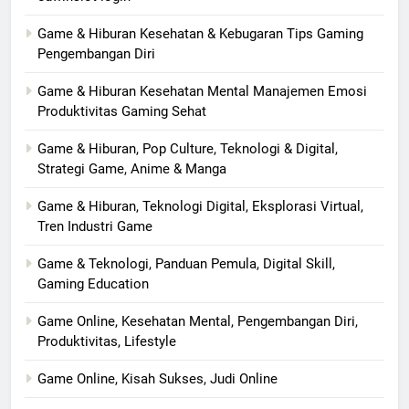
Game & Hiburan Kesehatan & Kebugaran Tips Gaming
Pengembangan Diri
Game & Hiburan Kesehatan Mental Manajemen Emosi
Produktivitas Gaming Sehat
Game & Hiburan, Pop Culture, Teknologi & Digital,
Strategi Game, Anime & Manga
Game & Hiburan, Teknologi Digital, Eksplorasi Virtual,
Tren Industri Game
Game & Teknologi, Panduan Pemula, Digital Skill,
Gaming Education
Game Online, Kesehatan Mental, Pengembangan Diri,
Produktivitas, Lifestyle
Game Online, Kisah Sukses, Judi Online