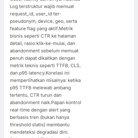
Log terstruktur wajib memuat
request_id, user_id ter-
pseudonym, device, geo, serta
feature flag yang aktif.Metrik
bisnis seperti CTR ke halaman
detail, rasio klik-ke-mulai, dan
abandonment sebelum memuat
penuh dapat dikaitkan dengan
metrik teknis seperti TTFB, CLS,
dan p95 latency.Korelasi ini
memperlihatkan misalnya: ketika
p95 TTFB melewati ambang
tertentu, CTR turun dan
abandonment naik.Papan kontrol
real-time dengan alert yang
berbasis tren (bukan hanya
threshold statis) membantu
mendeteksi degradasi dini.