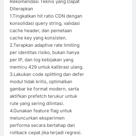
Rekomendasi Teknis yang Dapat
Diterapkan
1.Tingkatkan hit ratio CDN dengan
konsolidasi query string, validasi
cache header, dan pemetaan
cache key yang konsisten.
2.Terapkan adaptive rate limiting
per identitas risiko, bukan hanya
per IP, dan log kebijakan yang
memicu 429 untuk kalibrasi ulang.
3.Lakukan code splitting dan defer
modul tidak kritis, optimalkan
gambar ke format modern, serta
aktifkan prefetch terukur untuk
rute yang sering dilintasi.
4.Gunakan feature flag untuk
meluncurkan eksperimen
performa secara bertahap dan
rollback cepat jika terjadi regresi.