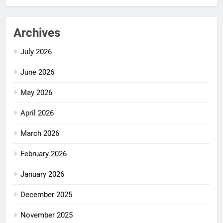
Archives
July 2026
June 2026
May 2026
April 2026
March 2026
February 2026
January 2026
December 2025
November 2025