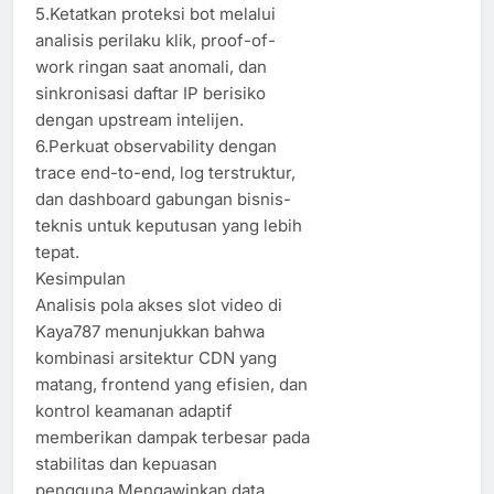
5.Ketatkan proteksi bot melalui
analisis perilaku klik, proof-of-
work ringan saat anomali, dan
sinkronisasi daftar IP berisiko
dengan upstream intelijen.
6.Perkuat observability dengan
trace end-to-end, log terstruktur,
dan dashboard gabungan bisnis-
teknis untuk keputusan yang lebih
tepat.
Kesimpulan
Analisis pola akses slot video di
Kaya787 menunjukkan bahwa
kombinasi arsitektur CDN yang
matang, frontend yang efisien, dan
kontrol keamanan adaptif
memberikan dampak terbesar pada
stabilitas dan kepuasan
pengguna.Mengawinkan data