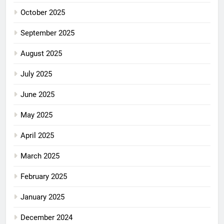
October 2025
September 2025
August 2025
July 2025
June 2025
May 2025
April 2025
March 2025
February 2025
January 2025
December 2024