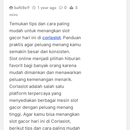
baf68e9
1 year ago
0
5
mins
Temukan tips dan cara paling
mudah untuk menangkan slot
gacor hari ini di
corlaslot
. Panduan
praktis agar peluang menang kamu
semakin besar dan konsisten.
Slot online menjadi pilihan hiburan
favorit bagi banyak orang karena
mudah dimainkan dan menawarkan
peluang kemenangan menarik.
Corlaslot adalah salah satu
platform terpercaya yang
menyediakan berbagai mesin slot
gacor dengan peluang menang
tinggi. Agar kamu bisa menangkan
slot gacor hari ini di Corlaslot,
berikut tips dan cara paling mudah