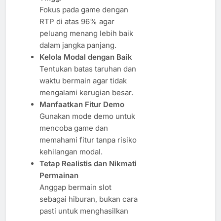
Fokus pada game dengan
RTP di atas 96% agar
peluang menang lebih baik
dalam jangka panjang.
Kelola Modal dengan Baik
Tentukan batas taruhan dan
waktu bermain agar tidak
mengalami kerugian besar.
Manfaatkan Fitur Demo
Gunakan mode demo untuk
mencoba game dan
memahami fitur tanpa risiko
kehilangan modal.
Tetap Realistis dan Nikmati
Permainan
Anggap bermain slot
sebagai hiburan, bukan cara
pasti untuk menghasilkan