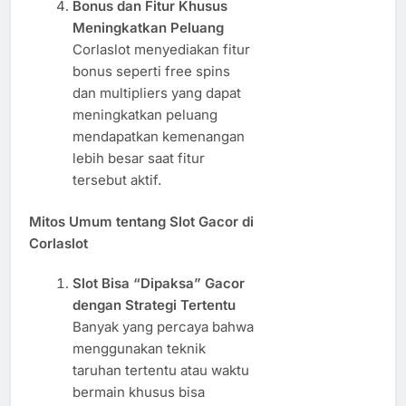
Bonus dan Fitur Khusus
Meningkatkan Peluang
Corlaslot menyediakan fitur
bonus seperti free spins
dan multipliers yang dapat
meningkatkan peluang
mendapatkan kemenangan
lebih besar saat fitur
tersebut aktif.
Mitos Umum tentang Slot Gacor di
Corlaslot
Slot Bisa “Dipaksa” Gacor
dengan Strategi Tertentu
Banyak yang percaya bahwa
menggunakan teknik
taruhan tertentu atau waktu
bermain khusus bisa