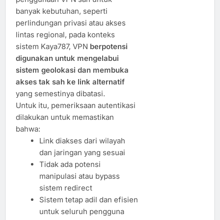
banyak kebutuhan, seperti
perlindungan privasi atau akses
lintas regional, pada konteks
sistem Kaya787, VPN
berpotensi
digunakan untuk mengelabui
sistem geolokasi dan membuka
akses tak sah ke link alternatif
yang semestinya dibatasi.
Untuk itu, pemeriksaan autentikasi
dilakukan untuk memastikan
bahwa:
Link diakses dari wilayah
dan jaringan yang sesuai
Tidak ada potensi
manipulasi atau bypass
sistem redirect
Sistem tetap adil dan efisien
untuk seluruh pengguna