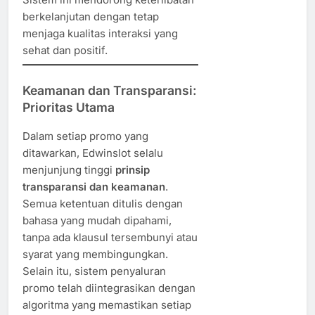
berkelanjutan dengan tetap
menjaga kualitas interaksi yang
sehat dan positif.
Keamanan dan Transparansi:
Prioritas Utama
Dalam setiap promo yang
ditawarkan, Edwinslot selalu
menjunjung tinggi
prinsip
transparansi dan keamanan
.
Semua ketentuan ditulis dengan
bahasa yang mudah dipahami,
tanpa ada klausul tersembunyi atau
syarat yang membingungkan.
Selain itu, sistem penyaluran
promo telah diintegrasikan dengan
algoritma yang memastikan setiap