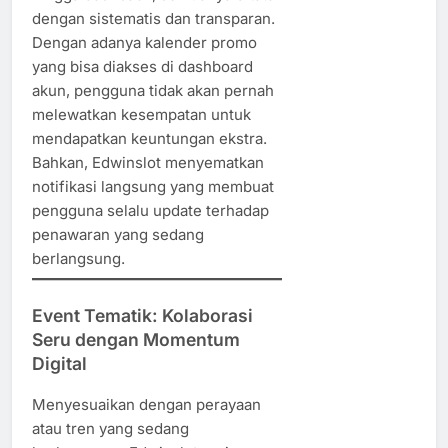
dengan sistematis dan transparan.
Dengan adanya kalender promo
yang bisa diakses di dashboard
akun, pengguna tidak akan pernah
melewatkan kesempatan untuk
mendapatkan keuntungan ekstra.
Bahkan, Edwinslot menyematkan
notifikasi langsung yang membuat
pengguna selalu update terhadap
penawaran yang sedang
berlangsung.
Event Tematik: Kolaborasi
Seru dengan Momentum
Digital
Menyesuaikan dengan perayaan
atau tren yang sedang