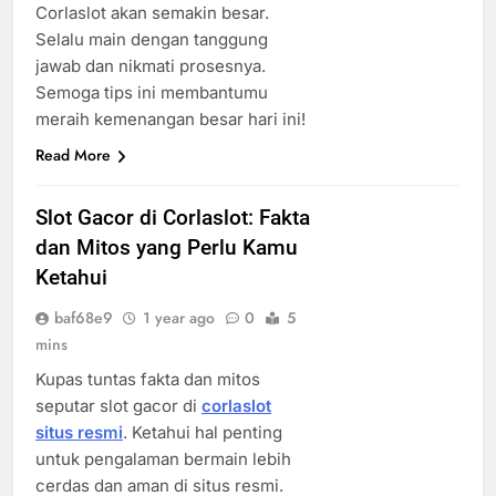
Corlaslot akan semakin besar.
Selalu main dengan tanggung
jawab dan nikmati prosesnya.
Semoga tips ini membantumu
meraih kemenangan besar hari ini!
Read More
Slot Gacor di Corlaslot: Fakta
dan Mitos yang Perlu Kamu
Ketahui
baf68e9
1 year ago
0
5
mins
Kupas tuntas fakta dan mitos
seputar slot gacor di
corlaslot
situs resmi
. Ketahui hal penting
untuk pengalaman bermain lebih
cerdas dan aman di situs resmi.