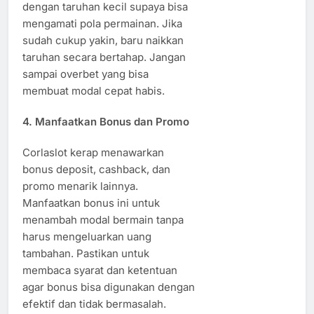
dengan taruhan kecil supaya bisa
mengamati pola permainan. Jika
sudah cukup yakin, baru naikkan
taruhan secara bertahap. Jangan
sampai overbet yang bisa
membuat modal cepat habis.
4. Manfaatkan Bonus dan Promo
Corlaslot kerap menawarkan
bonus deposit, cashback, dan
promo menarik lainnya.
Manfaatkan bonus ini untuk
menambah modal bermain tanpa
harus mengeluarkan uang
tambahan. Pastikan untuk
membaca syarat dan ketentuan
agar bonus bisa digunakan dengan
efektif dan tidak bermasalah.