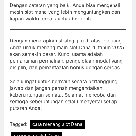
Dengan catatan yang baik, Anda bisa mengenali
mesin slot mana yang lebih menguntungkan dan
kapan waktu terbaik untuk bertaruh.
Dengan menerapkan strategi jitu di atas, peluang
Anda untuk menang main slot Dana di tahun 2025
akan semakin besar. Kunci utama adalah
pemahaman permainan, pengelolaan modal yang
disiplin, dan pemanfaatan bonus dengan cerdas.
Selalu ingat untuk bermain secara bertanggung
jawab dan jangan pernah mengandalkan
keberuntungan semata. Selamat mencoba dan
semoga keberuntungan selalu menyertai setiap
putaran Anda!
Tagged:
cara menang slot Dana
permainan slot Dana