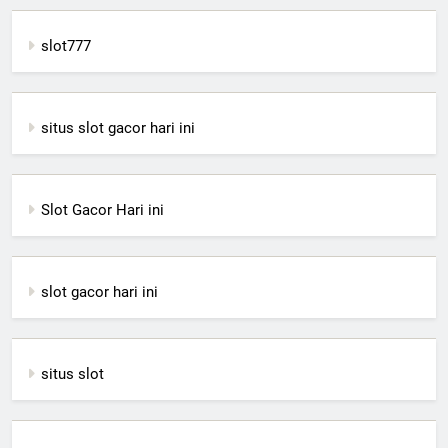
slot777
situs slot gacor hari ini
Slot Gacor Hari ini
slot gacor hari ini
situs slot