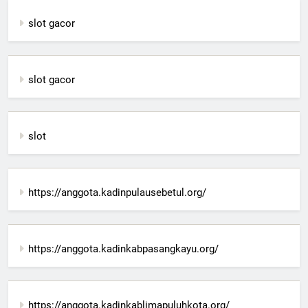
slot gacor
slot gacor
slot
https://anggota.kadinpulausebetul.org/
https://anggota.kadinkabpasangkayu.org/
https://anggota.kadinkablimapuluhkota.org/