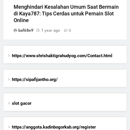
Menghindari Kesalahan Umum Saat Bermain
di Kaya787: Tips Cerdas untuk Pemain Slot
Online
baf68e9
1 year ago
0
https://www.shrishaktigrahudyog.com/Contact.html
https://sipafijantho.org/
slot gacor
https://anggota.kadinbogorkab.org/register