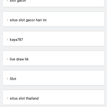
slot gacor
situs slot gacor hari ini
kaya787
live draw hk
Slot
situs slot thailand