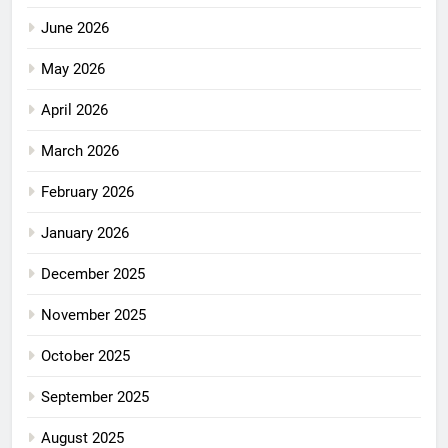
June 2026
May 2026
April 2026
March 2026
February 2026
January 2026
December 2025
November 2025
October 2025
September 2025
August 2025