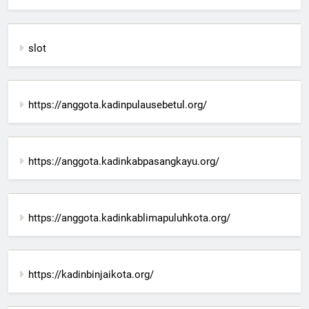
slot
https://anggota.kadinpulausebetul.org/
https://anggota.kadinkabpasangkayu.org/
https://anggota.kadinkablimapuluhkota.org/
https://kadinbinjaikota.org/