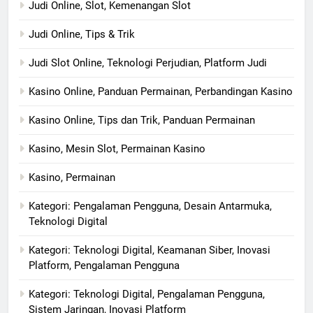
Judi Online, Slot, Kemenangan Slot
Judi Online, Tips & Trik
Judi Slot Online, Teknologi Perjudian, Platform Judi
Kasino Online, Panduan Permainan, Perbandingan Kasino
Kasino Online, Tips dan Trik, Panduan Permainan
Kasino, Mesin Slot, Permainan Kasino
Kasino, Permainan
Kategori: Pengalaman Pengguna, Desain Antarmuka,
Teknologi Digital
Kategori: Teknologi Digital, Keamanan Siber, Inovasi
Platform, Pengalaman Pengguna
Kategori: Teknologi Digital, Pengalaman Pengguna,
Sistem Jaringan, Inovasi Platform