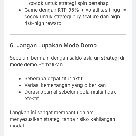
= cocok untuk strategi spin bertahap
Game dengan RTP 95% + volatilitas tinggi =
cocok untuk strategi buy feature dan high
risk-high reward
6. Jangan Lupakan Mode Demo
Sebelum bermain dengan saldo asli,
uji strategi di
mode demo
.Perhatikan:
Seberapa cepat fitur aktif
Variasi kemenangan yang diberikan
Durasi optimal sebelum pola mulai tidak
efektif
Langkah ini sangat membantu dalam
menyesuaikan strategi tanpa risiko kehilangan
modal.