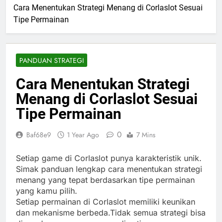
Cara Menentukan Strategi Menang di Corlaslot Sesuai
Tipe Permainan
PANDUAN STRATEGI
Cara Menentukan Strategi
Menang di Corlaslot Sesuai
Tipe Permainan
0
Baf68e9
1 Year Ago
7 Mins
Setiap game di Corlaslot punya karakteristik unik.
Simak panduan lengkap cara menentukan strategi
menang yang tepat berdasarkan tipe permainan
yang kamu pilih.
Setiap permainan di Corlaslot memiliki keunikan
dan mekanisme berbeda.Tidak semua strategi bisa