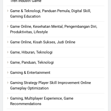
Tren Industri Game
Game & Teknologi, Panduan Pemula, Digital Skill,
Gaming Education
Game Online, Kesehatan Mental, Pengembangan Diri,
Produktivitas, Lifestyle
Game Online, Kisah Sukses, Judi Online
Game, Hiburan, Teknologi
Game, Panduan, Teknologi
Gaming & Entertainment
Gaming Strategy Player Skill Improvement Online
Gameplay Optimization
Gaming, Multiplayer Experience, Game
Recommendations