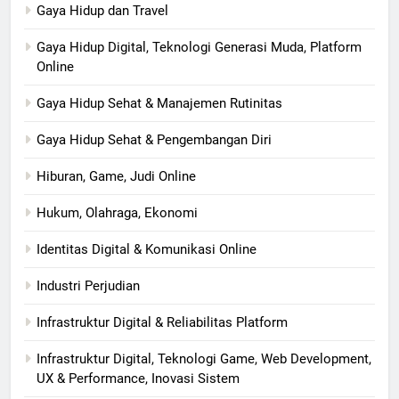
Gaya Hidup dan Travel
Gaya Hidup Digital, Teknologi Generasi Muda, Platform
Online
Gaya Hidup Sehat & Manajemen Rutinitas
Gaya Hidup Sehat & Pengembangan Diri
Hiburan, Game, Judi Online
Hukum, Olahraga, Ekonomi
Identitas Digital & Komunikasi Online
Industri Perjudian
Infrastruktur Digital & Reliabilitas Platform
Infrastruktur Digital, Teknologi Game, Web Development,
UX & Performance, Inovasi Sistem