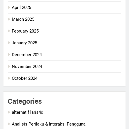
April 2025
March 2025
February 2025
January 2025
December 2024
November 2024
October 2024
Categories
alternatif laris4d
Analisis Perilaku & Interaksi Pengguna