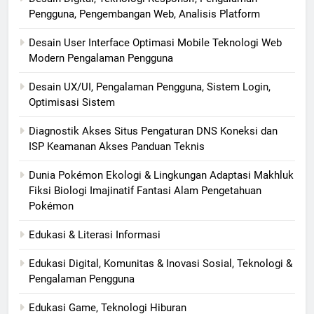
Pengguna, Pengembangan Web, Analisis Platform
Desain User Interface Optimasi Mobile Teknologi Web
Modern Pengalaman Pengguna
Desain UX/UI, Pengalaman Pengguna, Sistem Login,
Optimisasi Sistem
Diagnostik Akses Situs Pengaturan DNS Koneksi dan
ISP Keamanan Akses Panduan Teknis
Dunia Pokémon Ekologi & Lingkungan Adaptasi Makhluk
Fiksi Biologi Imajinatif Fantasi Alam Pengetahuan
Pokémon
Edukasi & Literasi Informasi
Edukasi Digital, Komunitas & Inovasi Sosial, Teknologi &
Pengalaman Pengguna
Edukasi Game, Teknologi Hiburan