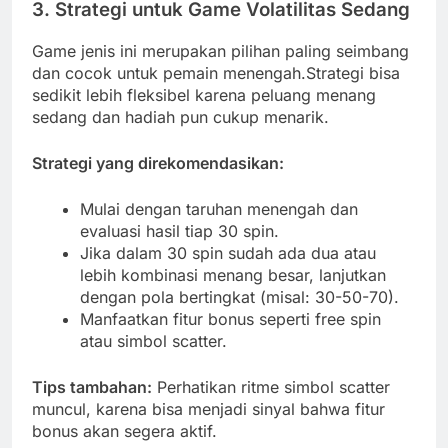
3. Strategi untuk Game Volatilitas Sedang
Game jenis ini merupakan pilihan paling seimbang
dan cocok untuk pemain menengah.Strategi bisa
sedikit lebih fleksibel karena peluang menang
sedang dan hadiah pun cukup menarik.
Strategi yang direkomendasikan:
Mulai dengan taruhan menengah dan
evaluasi hasil tiap 30 spin.
Jika dalam 30 spin sudah ada dua atau
lebih kombinasi menang besar, lanjutkan
dengan pola bertingkat (misal: 30-50-70).
Manfaatkan fitur bonus seperti free spin
atau simbol scatter.
Tips tambahan:
Perhatikan ritme simbol scatter
muncul, karena bisa menjadi sinyal bahwa fitur
bonus akan segera aktif.