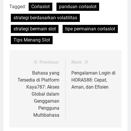
Tagged:
Corlaslot
panduan corlaslot
strategi berdasarkan volatilitas
strategi bermain slot
tipe permainan corlaslot
Tips Menang Slot
Previous:
Next:
Post
navigation
Bahasa yang
Pengalaman Login di
Tersedia di Platform
HORAS88: Cepat,
Kaya787: Akses
Aman, dan Efisien
Global dalam
Genggaman
Pengguna
Multibahasa