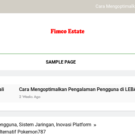
Cara Mengoptimal
Cara Mengoptimalkan Pengalaman Akses E
Cara Mengoptimalkan Pengalaman Akses
co Estate
Cara Mengoptimalkan Pengalaman Pengguna di ED
tkan Properti Impian Anda Dengan FIMCO Estate. Agen Real 
Sempurna.
Cara Mengoptimal
SAMPLE PAGE
Cara Mengoptimalkan Pengalaman Akses E
Cara Mengoptimalkan Pengalaman Akses
ra Mengoptimalkan Pengalaman Pengguna di LEBAH4D
eeks Ago
engguna, Sistem Jaringan, Inovasi Platform
Alternatif Pokemon787