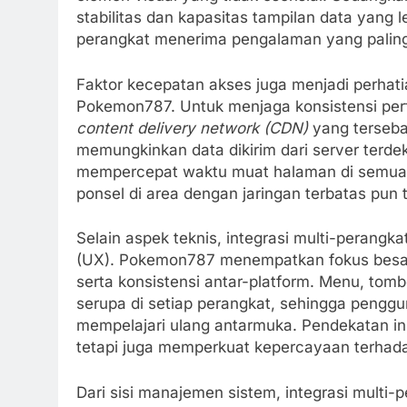
stabilitas dan kapasitas tampilan data yang l
perangkat menerima pengalaman yang paling
Faktor kecepatan akses juga menjadi perhat
Pokemon787. Untuk menjaga konsistensi perf
content delivery network (CDN)
yang tersebar
memungkinkan data dikirim dari server terde
mempercepat waktu muat halaman di semua 
ponsel di area dengan jaringan terbatas pun 
Selain aspek teknis, integrasi multi-perang
(UX). Pokemon787 menempatkan fokus besar 
serta konsistensi antar-platform. Menu, tomb
serupa di setiap perangkat, sehingga pengg
mempelajari ulang antarmuka. Pendekatan i
tetapi juga memperkuat kepercayaan terhada
Dari sisi manajemen sistem, integrasi mult