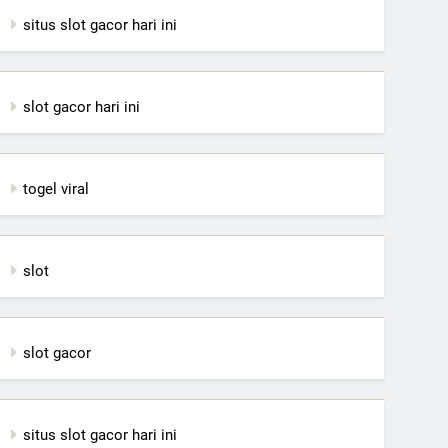
situs slot gacor hari ini
slot gacor hari ini
togel viral
slot
slot gacor
situs slot gacor hari ini