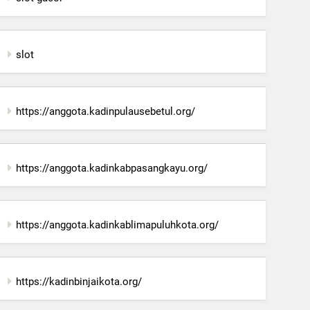
slot
https://anggota.kadinpulausebetul.org/
https://anggota.kadinkabpasangkayu.org/
https://anggota.kadinkablimapuluhkota.org/
https://kadinbinjaikota.org/