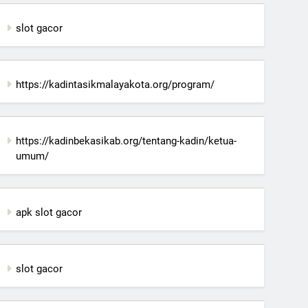
slot gacor
https://kadintasikmalayakota.org/program/
https://kadinbekasikab.org/tentang-kadin/ketua-
umum/
apk slot gacor
slot gacor