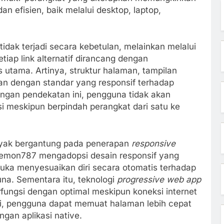
 efisien, baik melalui desktop, laptop,
tidak terjadi secara kebetulan, melainkan melalui
tiap link alternatif dirancang dengan
as utama. Artinya, struktur halaman, tampilan
n dengan standar yang responsif terhadap
engan pendekatan ini, pengguna tidak akan
i meskipun berpindah perangkat dari satu ke
 banyak bergantung pada penerapan
responsive
kemon787 mengadopsi desain responsif yang
uka menyesuaikan diri secara otomatis terhadap
una. Sementara itu, teknologi
progressive web app
rfungsi dengan optimal meskipun koneksi internet
ini, pengguna dapat memuat halaman lebih cepat
gan aplikasi native.