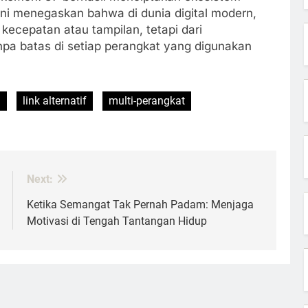
n ini menegaskan bahwa di dunia digital modern,
 kecepatan atau tampilan, tetapi dari
 batas di setiap perangkat yang digunakan
l
link alternatif
multi-perangkat
Next:
Ketika Semangat Tak Pernah Padam: Menjaga
Motivasi di Tengah Tantangan Hidup