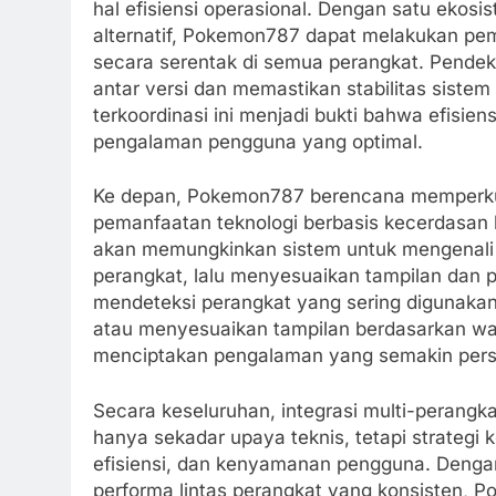
hal efisiensi operasional. Dengan satu ekosi
alternatif, Pokemon787 dapat melakukan pemb
secara serentak di semua perangkat. Pendeka
antar versi dan memastikan stabilitas sistem
terkoordinasi ini menjadi bukti bahwa efisien
pengalaman pengguna yang optimal.
Ke depan, Pokemon787 berencana memperkuat
pemanfaatan teknologi berbasis kecerdasan 
akan memungkinkan sistem untuk mengenali p
perangkat, lalu menyesuaikan tampilan dan p
mendeteksi perangkat yang sering digunakan
atau menyesuaikan tampilan berdasarkan wak
menciptakan pengalaman yang semakin perso
Secara keseluruhan, integrasi multi-perangk
hanya sekadar upaya teknis, tetapi strate
efisiensi, dan kenyamanan pengguna. Dengan 
performa lintas perangkat yang konsisten, 