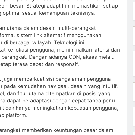
ebih besar. Strategi adaptif ini memastikan setiap
 optimal sesuai kemampuan teknisnya.
ian utama dalam desain multi-perangkat
orma, sistem link alternatif menggunakan
 di berbagai wilayah. Teknologi ini
kat ke lokasi pengguna, meminimalkan latensi dan
perangkat. Dengan adanya CDN, akses melalui
tetap terasa cepat dan responsif.
kat juga memperkuat sisi pengalaman pengguna
pada kemudahan navigasi, desain yang intuitif,
ol, dan fitur utama ditempatkan di posisi yang
una dapat beradaptasi dengan cepat tanpa perlu
ni tidak hanya meningkatkan kepuasan pengguna,
p platform.
i-perangkat memberikan keuntungan besar dalam