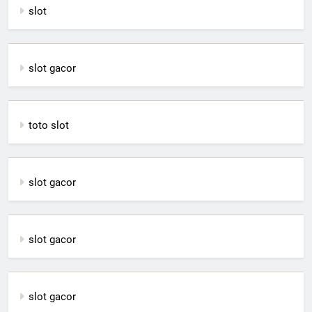
slot
slot gacor
toto slot
slot gacor
slot gacor
slot gacor