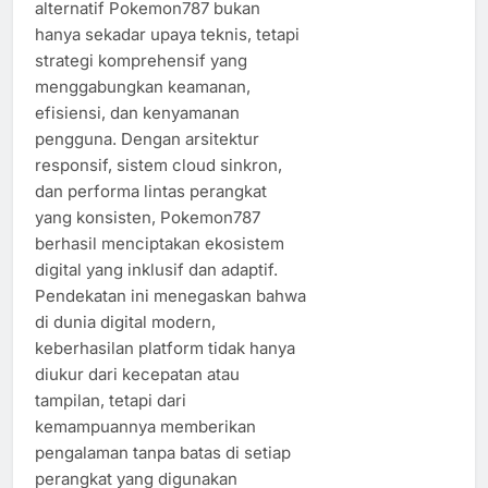
alternatif Pokemon787 bukan
hanya sekadar upaya teknis, tetapi
strategi komprehensif yang
menggabungkan keamanan,
efisiensi, dan kenyamanan
pengguna. Dengan arsitektur
responsif, sistem cloud sinkron,
dan performa lintas perangkat
yang konsisten, Pokemon787
berhasil menciptakan ekosistem
digital yang inklusif dan adaptif.
Pendekatan ini menegaskan bahwa
di dunia digital modern,
keberhasilan platform tidak hanya
diukur dari kecepatan atau
tampilan, tetapi dari
kemampuannya memberikan
pengalaman tanpa batas di setiap
perangkat yang digunakan