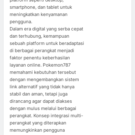
smartphone, dan tablet untuk
meningkatkan kenyamanan
pengguna.
Dalam era digital yang serba cepat
dan terhubung, kemampuan
sebuah platform untuk beradaptasi
di berbagai perangkat menjadi
faktor penentu keberhasilan
layanan online. Pokemon787
memahami kebutuhan tersebut
dengan mengembangkan sistem
link alternatif yang tidak hanya
stabil dan aman, tetapi juga
dirancang agar dapat diakses
dengan mulus melalui berbagai
perangkat. Konsep integrasi multi-
perangkat yang diterapkan
memungkinkan pengguna