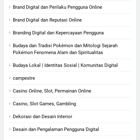
Brand Digital dan Perilaku Pengguna Online
Brand Digital dan Reputasi Online
Branding Digital dan Kepercayaan Pengguna
Budaya dan Tradisi Pokémon dan Mitologi Sejarah
Pokémon Fenomena Alam dan Spiritualitas
Budaya Lokal | Identitas Sosial | Komunitas Digital
campestre
Casino Online, Slot, Permainan Online
Casino, Slot Games, Gambling
Dekorasi dan Desain Interior
Desain dan Pengalaman Pengguna Digital