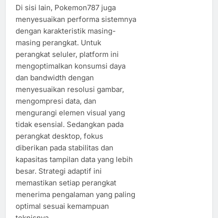
Di sisi lain, Pokemon787 juga
menyesuaikan performa sistemnya
dengan karakteristik masing-
masing perangkat. Untuk
perangkat seluler, platform ini
mengoptimalkan konsumsi daya
dan bandwidth dengan
menyesuaikan resolusi gambar,
mengompresi data, dan
mengurangi elemen visual yang
tidak esensial. Sedangkan pada
perangkat desktop, fokus
diberikan pada stabilitas dan
kapasitas tampilan data yang lebih
besar. Strategi adaptif ini
memastikan setiap perangkat
menerima pengalaman yang paling
optimal sesuai kemampuan
teknisnya.