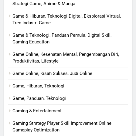
Strategi Game, Anime & Manga
Game & Hiburan, Teknologi Digital, Eksplorasi Virtual,
Tren Industri Game
Game & Teknologi, Panduan Pemula, Digital Skill,
Gaming Education
Game Online, Kesehatan Mental, Pengembangan Diri,
Produktivitas, Lifestyle
Game Online, Kisah Sukses, Judi Online
Game, Hiburan, Teknologi
Game, Panduan, Teknologi
Gaming & Entertainment
Gaming Strategy Player Skill Improvement Online
Gameplay Optimization