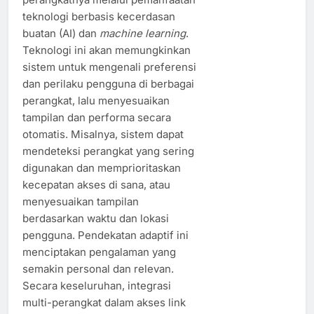
teknologi berbasis kecerdasan
buatan (AI) dan
machine learning
.
Teknologi ini akan memungkinkan
sistem untuk mengenali preferensi
dan perilaku pengguna di berbagai
perangkat, lalu menyesuaikan
tampilan dan performa secara
otomatis. Misalnya, sistem dapat
mendeteksi perangkat yang sering
digunakan dan memprioritaskan
kecepatan akses di sana, atau
menyesuaikan tampilan
berdasarkan waktu dan lokasi
pengguna. Pendekatan adaptif ini
menciptakan pengalaman yang
semakin personal dan relevan.
Secara keseluruhan, integrasi
multi-perangkat dalam akses link