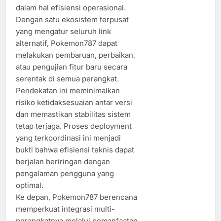
dalam hal efisiensi operasional.
Dengan satu ekosistem terpusat
yang mengatur seluruh link
alternatif, Pokemon787 dapat
melakukan pembaruan, perbaikan,
atau pengujian fitur baru secara
serentak di semua perangkat.
Pendekatan ini meminimalkan
risiko ketidaksesuaian antar versi
dan memastikan stabilitas sistem
tetap terjaga. Proses deployment
yang terkoordinasi ini menjadi
bukti bahwa efisiensi teknis dapat
berjalan beriringan dengan
pengalaman pengguna yang
optimal.
Ke depan, Pokemon787 berencana
memperkuat integrasi multi-
perangkatnya melalui pemanfaatan