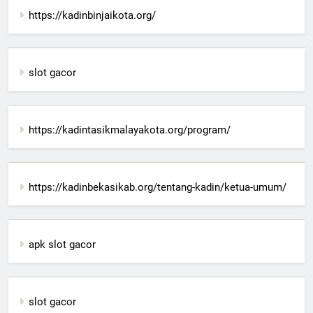
https://kadinbinjaikota.org/
slot gacor
https://kadintasikmalayakota.org/program/
https://kadinbekasikab.org/tentang-kadin/ketua-umum/
apk slot gacor
slot gacor