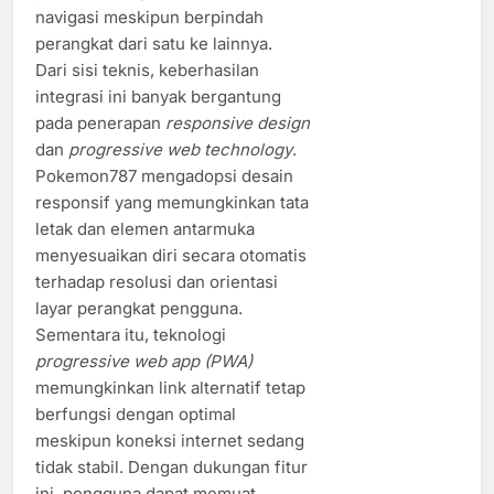
navigasi meskipun berpindah
perangkat dari satu ke lainnya.
Dari sisi teknis, keberhasilan
integrasi ini banyak bergantung
pada penerapan
responsive design
dan
progressive web technology
.
Pokemon787 mengadopsi desain
responsif yang memungkinkan tata
letak dan elemen antarmuka
menyesuaikan diri secara otomatis
terhadap resolusi dan orientasi
layar perangkat pengguna.
Sementara itu, teknologi
progressive web app (PWA)
memungkinkan link alternatif tetap
berfungsi dengan optimal
meskipun koneksi internet sedang
tidak stabil. Dengan dukungan fitur
ini, pengguna dapat memuat