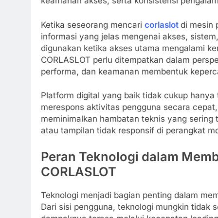
keamanan akses, serta konsistensi pengalam
Ketika seseorang mencari
corlaslot
di mesin
informasi yang jelas mengenai akses, sistem,
digunakan ketika akses utama mengalami ke
CORLASLOT perlu ditempatkan dalam perspekti
performa, dan keamanan membentuk keperc
Platform digital yang baik tidak cukup hanya
merespons aktivitas pengguna secara cepat,
meminimalkan hambatan teknis yang sering t
atau tampilan tidak responsif di perangkat mo
Peran Teknologi dalam Mem
CORLASLOT
Teknologi menjadi bagian penting dalam m
Dari sisi pengguna, teknologi mungkin tidak 