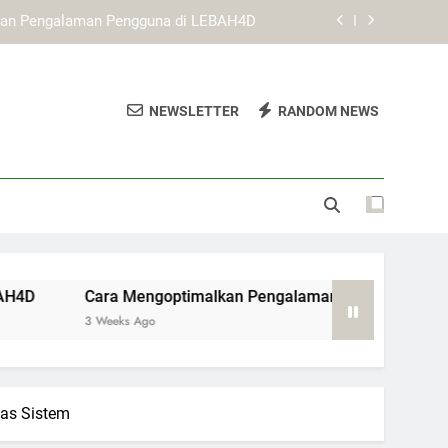
kan Pengalaman Pengguna di LEBAH4D
DWINSLOT secara Nyaman dan Terarah
 LEBAH4D secara Nyaman dan Terarah
NEWSLETTER
RANDOM NEWS
WINSLOT secara Aman dan Terkendali
Estate Yang Siap Membantu Anda Menemukan Rumah Yang
kan Pengalaman Pengguna di LEBAH4D
DWINSLOT secara Nyaman dan Terarah
 LEBAH4D secara Nyaman dan Terarah
Cara Mengoptimalkan Pengalaman Akses EDWINSLOT secara 
3 Weeks Ago
tas Sistem