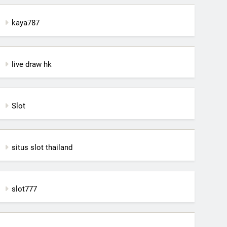
kaya787
live draw hk
Slot
situs slot thailand
slot777