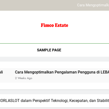
Cara Mengoptimal
Cara Mengoptimalkan Pengalaman Akses E
Cara Mengoptimalkan Pengalaman Akses
co Estate
Cara Mengoptimalkan Pengalaman Pengguna di ED
tkan Properti Impian Anda Dengan FIMCO Estate. Agen Real 
Sempurna.
Cara Mengoptimal
SAMPLE PAGE
Cara Mengoptimalkan Pengalaman Akses E
Cara Mengoptimalkan Pengalaman Akses
a Mengoptimalkan Pengalaman Pengguna di LEBAH4D
eks Ago
ORLASLOT dalam Perspektif Teknologi, Kecepatan, dan Stabili