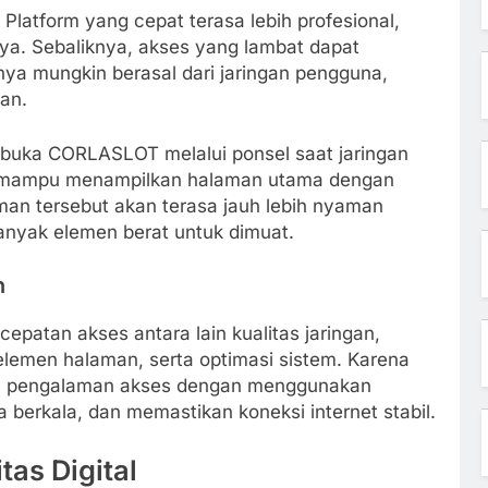
latform yang cepat terasa lebih profesional,
aya. Sebaliknya, akses yang lambat dapat
a mungkin berasal dari jaringan pengguna,
an.
buka CORLASLOT melalui ponsel saat jaringan
etap mampu menampilkan halaman utama dengan
aman tersebut akan terasa jauh lebih nyaman
nyak elemen berat untuk dimuat.
n
patan akses antara lain kualitas jaringan,
elemen halaman, serta optimasi sistem. Karena
ga pengalaman akses dengan menggunakan
berkala, dan memastikan koneksi internet stabil.
tas Digital