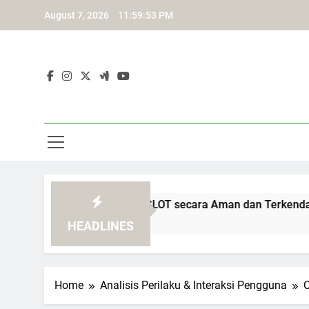
Skip
August 7, 2026
11:59:54 PM
to
content
Fim
Dapa
gguna di EDWINSLOT secara Aman dan Terkendali
Car
2 We
HEADLINES
Home
Analisis Perilaku & Interaksi Pengguna
C