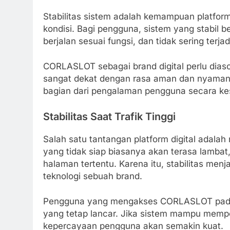
Stabilitas sistem adalah kemampuan platform
kondisi. Bagi pengguna, sistem yang stabil be
berjalan sesuai fungsi, dan tidak sering terja
CORLASLOT sebagai brand digital perlu diasos
sangat dekat dengan rasa aman dan nyaman. S
bagian dari pengalaman pengguna secara ke
Stabilitas Saat Trafik Tinggi
Salah satu tantangan platform digital adalah
yang tidak siap biasanya akan terasa lambat
halaman tertentu. Karena itu, stabilitas menj
teknologi sebuah brand.
Pengguna yang mengakses CORLASLOT pada
yang tetap lancar. Jika sistem mampu mempe
kepercayaan pengguna akan semakin kuat.