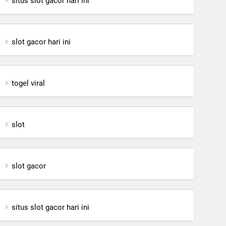
situs slot gacor hari ini
slot gacor hari ini
togel viral
slot
slot gacor
situs slot gacor hari ini