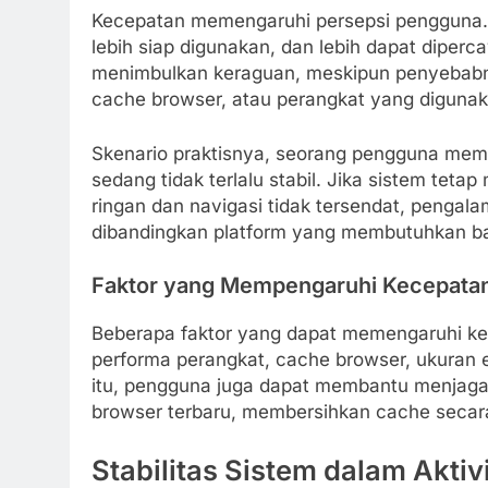
Kecepatan memengaruhi persepsi pengguna. P
lebih siap digunakan, dan lebih dapat diperc
menimbulkan keraguan, meskipun penyebabny
cache browser, atau perangkat yang digunak
Skenario praktisnya, seorang pengguna mem
sedang tidak terlalu stabil. Jika sistem t
ringan dan navigasi tidak tersendat, pengal
dibandingkan platform yang membutuhkan ba
Faktor yang Mempengaruhi Kecepata
Beberapa faktor yang dapat memengaruhi kece
performa perangkat, cache browser, ukuran 
itu, pengguna juga dapat membantu menja
browser terbaru, membersihkan cache secara 
Stabilitas Sistem dalam Aktivi