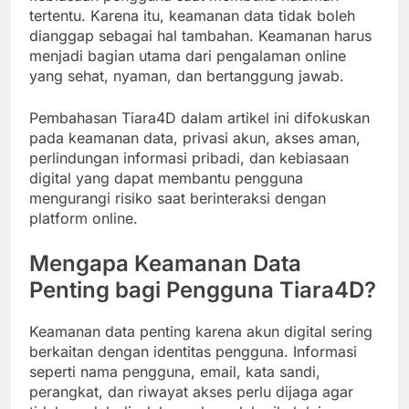
tertentu. Karena itu, keamanan data tidak boleh
dianggap sebagai hal tambahan. Keamanan harus
menjadi bagian utama dari pengalaman online
yang sehat, nyaman, dan bertanggung jawab.
Pembahasan Tiara4D dalam artikel ini difokuskan
pada keamanan data, privasi akun, akses aman,
perlindungan informasi pribadi, dan kebiasaan
digital yang dapat membantu pengguna
mengurangi risiko saat berinteraksi dengan
platform online.
Mengapa Keamanan Data
Penting bagi Pengguna Tiara4D?
Keamanan data penting karena akun digital sering
berkaitan dengan identitas pengguna. Informasi
seperti nama pengguna, email, kata sandi,
perangkat, dan riwayat akses perlu dijaga agar