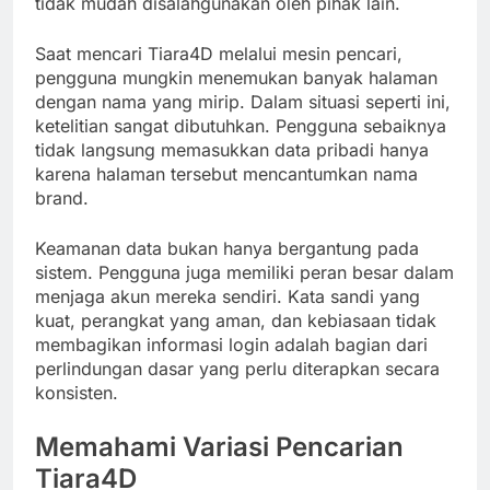
tidak mudah disalahgunakan oleh pihak lain.
Saat mencari Tiara4D melalui mesin pencari,
pengguna mungkin menemukan banyak halaman
dengan nama yang mirip. Dalam situasi seperti ini,
ketelitian sangat dibutuhkan. Pengguna sebaiknya
tidak langsung memasukkan data pribadi hanya
karena halaman tersebut mencantumkan nama
brand.
Keamanan data bukan hanya bergantung pada
sistem. Pengguna juga memiliki peran besar dalam
menjaga akun mereka sendiri. Kata sandi yang
kuat, perangkat yang aman, dan kebiasaan tidak
membagikan informasi login adalah bagian dari
perlindungan dasar yang perlu diterapkan secara
konsisten.
Memahami Variasi Pencarian
Tiara4D