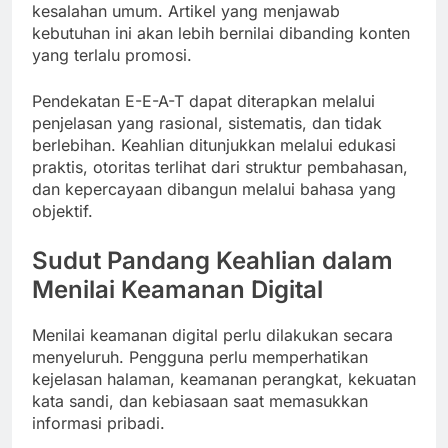
kesalahan umum. Artikel yang menjawab
kebutuhan ini akan lebih bernilai dibanding konten
yang terlalu promosi.
Pendekatan E-E-A-T dapat diterapkan melalui
penjelasan yang rasional, sistematis, dan tidak
berlebihan. Keahlian ditunjukkan melalui edukasi
praktis, otoritas terlihat dari struktur pembahasan,
dan kepercayaan dibangun melalui bahasa yang
objektif.
Sudut Pandang Keahlian dalam
Menilai Keamanan Digital
Menilai keamanan digital perlu dilakukan secara
menyeluruh. Pengguna perlu memperhatikan
kejelasan halaman, keamanan perangkat, kekuatan
kata sandi, dan kebiasaan saat memasukkan
informasi pribadi.