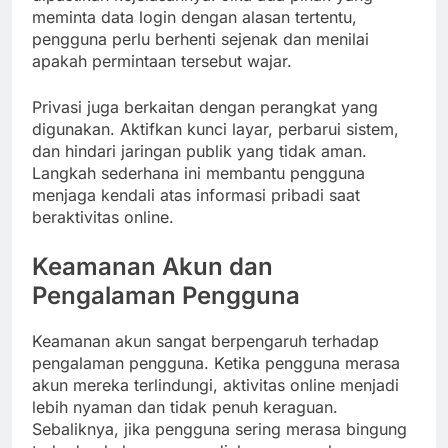
meminta data login dengan alasan tertentu,
pengguna perlu berhenti sejenak dan menilai
apakah permintaan tersebut wajar.
Privasi juga berkaitan dengan perangkat yang
digunakan. Aktifkan kunci layar, perbarui sistem,
dan hindari jaringan publik yang tidak aman.
Langkah sederhana ini membantu pengguna
menjaga kendali atas informasi pribadi saat
beraktivitas online.
Keamanan Akun dan
Pengalaman Pengguna
Keamanan akun sangat berpengaruh terhadap
pengalaman pengguna. Ketika pengguna merasa
akun mereka terlindungi, aktivitas online menjadi
lebih nyaman dan tidak penuh keraguan.
Sebaliknya, jika pengguna sering merasa bingung