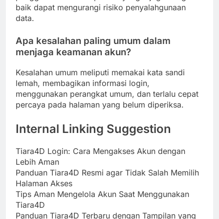
baik dapat mengurangi risiko penyalahgunaan
data.
Apa kesalahan paling umum dalam
menjaga keamanan akun?
Kesalahan umum meliputi memakai kata sandi
lemah, membagikan informasi login,
menggunakan perangkat umum, dan terlalu cepat
percaya pada halaman yang belum diperiksa.
Internal Linking Suggestion
Tiara4D Login: Cara Mengakses Akun dengan
Lebih Aman
Panduan Tiara4D Resmi agar Tidak Salah Memilih
Halaman Akses
Tips Aman Mengelola Akun Saat Menggunakan
Tiara4D
Panduan Tiara4D Terbaru dengan Tampilan yang