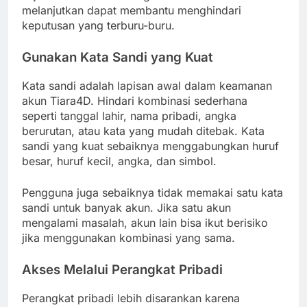
melanjutkan dapat membantu menghindari
keputusan yang terburu-buru.
Gunakan Kata Sandi yang Kuat
Kata sandi adalah lapisan awal dalam keamanan
akun Tiara4D. Hindari kombinasi sederhana
seperti tanggal lahir, nama pribadi, angka
berurutan, atau kata yang mudah ditebak. Kata
sandi yang kuat sebaiknya menggabungkan huruf
besar, huruf kecil, angka, dan simbol.
Pengguna juga sebaiknya tidak memakai satu kata
sandi untuk banyak akun. Jika satu akun
mengalami masalah, akun lain bisa ikut berisiko
jika menggunakan kombinasi yang sama.
Akses Melalui Perangkat Pribadi
Perangkat pribadi lebih disarankan karena