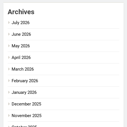
Archives
July 2026
June 2026
May 2026
April 2026
March 2026
February 2026
January 2026
December 2025
November 2025