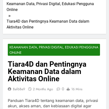
Keamanan Data, Privasi Digital, Edukasi Pengguna
Online
Tiara4D dan Pentingnya Keamanan Data dalam
Aktivitas Online
KEAMANAN DATA, PRIVASI DIGITAL, EDUKASI PENGGUNA
ONLINE
Tiara4D dan Pentingnya
Keamanan Data dalam
Aktivitas Online
0
Baf68e9
2 Months Ago
16 Mins
Panduan Tiara4D tentang keamanan data, privasi
akun, akses aman, dan kebiasaan digital agar