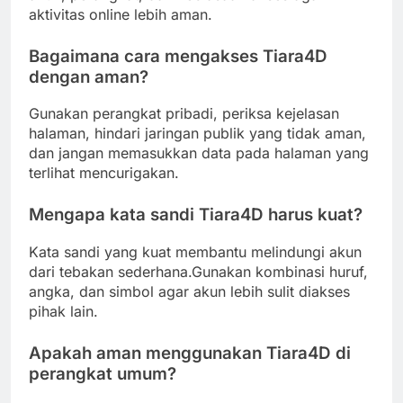
aktivitas online lebih aman.
Bagaimana cara mengakses Tiara4D
dengan aman?
Gunakan perangkat pribadi, periksa kejelasan
halaman, hindari jaringan publik yang tidak aman,
dan jangan memasukkan data pada halaman yang
terlihat mencurigakan.
Mengapa kata sandi Tiara4D harus kuat?
Kata sandi yang kuat membantu melindungi akun
dari tebakan sederhana.Gunakan kombinasi huruf,
angka, dan simbol agar akun lebih sulit diakses
pihak lain.
Apakah aman menggunakan Tiara4D di
perangkat umum?