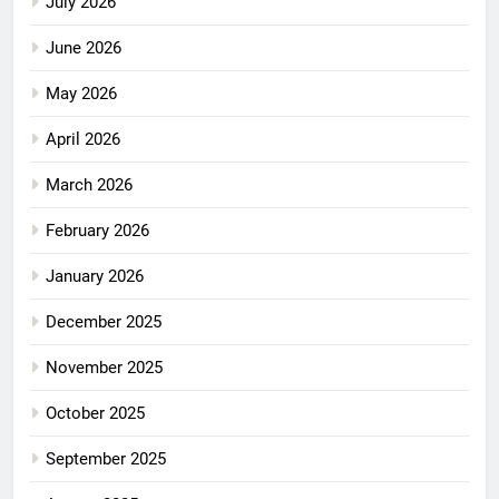
July 2026
June 2026
May 2026
April 2026
March 2026
February 2026
January 2026
December 2025
November 2025
October 2025
September 2025