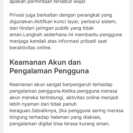
apakah permintaan tersebut wajar.
Privasi juga berkaitan dengan perangkat yang
digunakan.Aktifkan kunci layar, perbarui sistem,
dan hindari jaringan publik yang tidak
aman.Langkah sederhana ini membantu pengguna
menjaga kendali atas informasi pribadi saat
beraktivitas online.
Keamanan Akun dan
Pengalaman Pengguna
Keamanan akun sangat berpengaruh terhadap
pengalaman pengguna.Ketika pengguna merasa
akun mereka terlindungi, aktivitas online menjadi
lebih nyaman dan tidak penuh
keraguan.Sebaliknya, jika pengguna sering merasa
bingung terhadap halaman yang diakses,
pengalaman digital bisa terasa kurang aman.