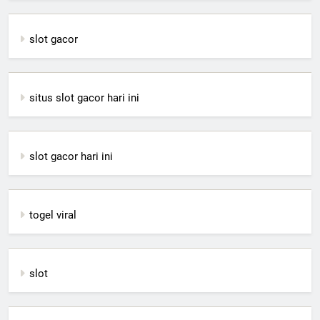
slot gacor
situs slot gacor hari ini
slot gacor hari ini
togel viral
slot