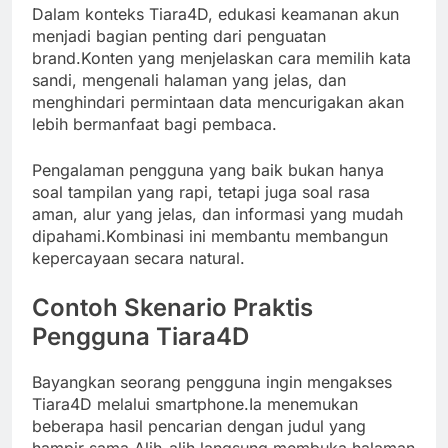
Dalam konteks Tiara4D, edukasi keamanan akun
menjadi bagian penting dari penguatan
brand.Konten yang menjelaskan cara memilih kata
sandi, mengenali halaman yang jelas, dan
menghindari permintaan data mencurigakan akan
lebih bermanfaat bagi pembaca.
Pengalaman pengguna yang baik bukan hanya
soal tampilan yang rapi, tetapi juga soal rasa
aman, alur yang jelas, dan informasi yang mudah
dipahami.Kombinasi ini membantu membangun
kepercayaan secara natural.
Contoh Skenario Praktis
Pengguna Tiara4D
Bayangkan seorang pengguna ingin mengakses
Tiara4D melalui smartphone.Ia menemukan
beberapa hasil pencarian dengan judul yang