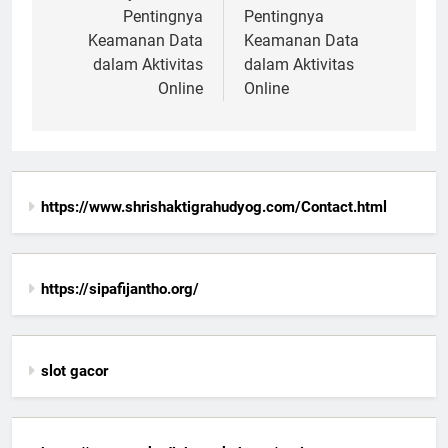
Pentingnya
Pentingnya
Keamanan Data
Keamanan Data
dalam Aktivitas
dalam Aktivitas
Online
Online
https://www.shrishaktigrahudyog.com/Contact.html
https://sipafijantho.org/
slot gacor