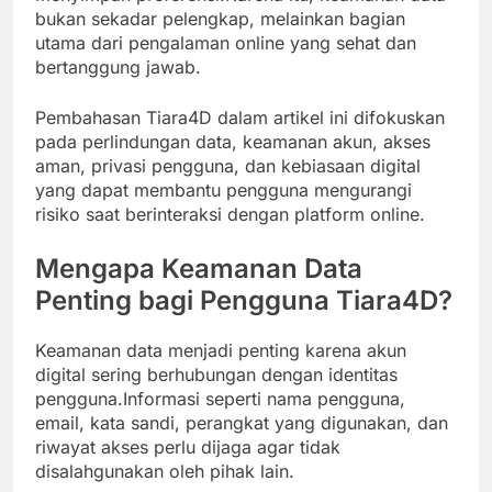
bukan sekadar pelengkap, melainkan bagian
utama dari pengalaman online yang sehat dan
bertanggung jawab.
Pembahasan Tiara4D dalam artikel ini difokuskan
pada perlindungan data, keamanan akun, akses
aman, privasi pengguna, dan kebiasaan digital
yang dapat membantu pengguna mengurangi
risiko saat berinteraksi dengan platform online.
Mengapa Keamanan Data
Penting bagi Pengguna Tiara4D?
Keamanan data menjadi penting karena akun
digital sering berhubungan dengan identitas
pengguna.Informasi seperti nama pengguna,
email, kata sandi, perangkat yang digunakan, dan
riwayat akses perlu dijaga agar tidak
disalahgunakan oleh pihak lain.