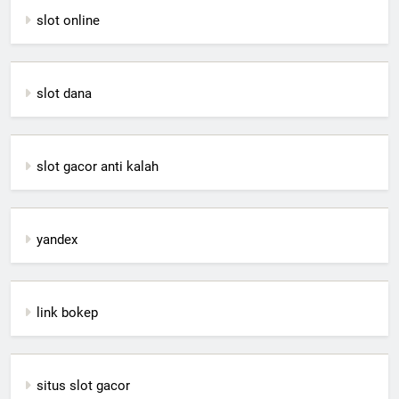
slot online
slot dana
slot gacor anti kalah
yandex
link bokep
situs slot gacor