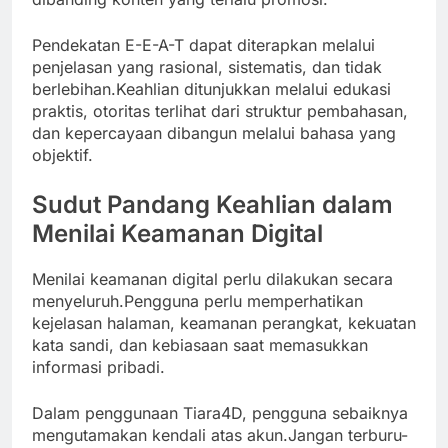
Pendekatan E-E-A-T dapat diterapkan melalui
penjelasan yang rasional, sistematis, dan tidak
berlebihan.Keahlian ditunjukkan melalui edukasi
praktis, otoritas terlihat dari struktur pembahasan,
dan kepercayaan dibangun melalui bahasa yang
objektif.
Sudut Pandang Keahlian dalam
Menilai Keamanan Digital
Menilai keamanan digital perlu dilakukan secara
menyeluruh.Pengguna perlu memperhatikan
kejelasan halaman, keamanan perangkat, kekuatan
kata sandi, dan kebiasaan saat memasukkan
informasi pribadi.
Dalam penggunaan Tiara4D, pengguna sebaiknya
mengutamakan kendali atas akun.Jangan terburu-