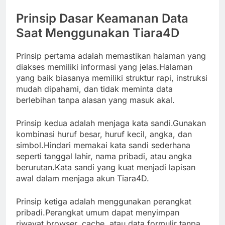
Prinsip Dasar Keamanan Data
Saat Menggunakan Tiara4D
Prinsip pertama adalah memastikan halaman yang
diakses memiliki informasi yang jelas.Halaman
yang baik biasanya memiliki struktur rapi, instruksi
mudah dipahami, dan tidak meminta data
berlebihan tanpa alasan yang masuk akal.
Prinsip kedua adalah menjaga kata sandi.Gunakan
kombinasi huruf besar, huruf kecil, angka, dan
simbol.Hindari memakai kata sandi sederhana
seperti tanggal lahir, nama pribadi, atau angka
berurutan.Kata sandi yang kuat menjadi lapisan
awal dalam menjaga akun Tiara4D.
Prinsip ketiga adalah menggunakan perangkat
pribadi.Perangkat umum dapat menyimpan
riwayat browser, cache, atau data formulir tanpa