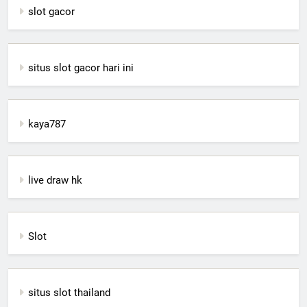
slot gacor
situs slot gacor hari ini
kaya787
live draw hk
Slot
situs slot thailand