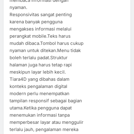
membaca informasi dengan
nyaman.
Responsivitas sangat penting
karena banyak pengguna
mengakses informasi melalui
perangkat mobile.Teks harus
mudah dibaca.Tombol harus cukup
nyaman untuk ditekan.Menu tidak
boleh terlalu padat.Struktur
halaman juga harus tetap rapi
meskipun layar lebih kecil.
Tiara4D yang dibahas dalam
konteks pengalaman digital
modern perlu menempatkan
tampilan responsif sebagai bagian
utama.Ketika pengguna dapat
menemukan informasi tanpa
memperbesar layar atau menggulir
terlalu jauh, pengalaman mereka