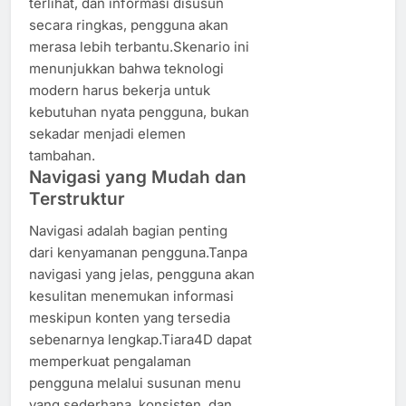
terlihat, dan informasi disusun
secara ringkas, pengguna akan
merasa lebih terbantu.Skenario ini
menunjukkan bahwa teknologi
modern harus bekerja untuk
kebutuhan nyata pengguna, bukan
sekadar menjadi elemen
tambahan.
Navigasi yang Mudah dan
Terstruktur
Navigasi adalah bagian penting
dari kenyamanan pengguna.Tanpa
navigasi yang jelas, pengguna akan
kesulitan menemukan informasi
meskipun konten yang tersedia
sebenarnya lengkap.Tiara4D dapat
memperkuat pengalaman
pengguna melalui susunan menu
yang sederhana, konsisten, dan