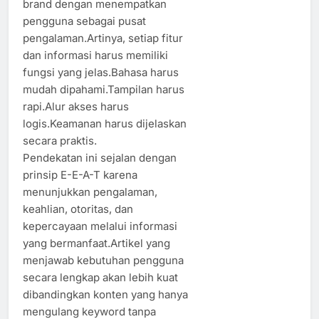
brand dengan menempatkan
pengguna sebagai pusat
pengalaman.Artinya, setiap fitur
dan informasi harus memiliki
fungsi yang jelas.Bahasa harus
mudah dipahami.Tampilan harus
rapi.Alur akses harus
logis.Keamanan harus dijelaskan
secara praktis.
Pendekatan ini sejalan dengan
prinsip E-E-A-T karena
menunjukkan pengalaman,
keahlian, otoritas, dan
kepercayaan melalui informasi
yang bermanfaat.Artikel yang
menjawab kebutuhan pengguna
secara lengkap akan lebih kuat
dibandingkan konten yang hanya
mengulang keyword tanpa