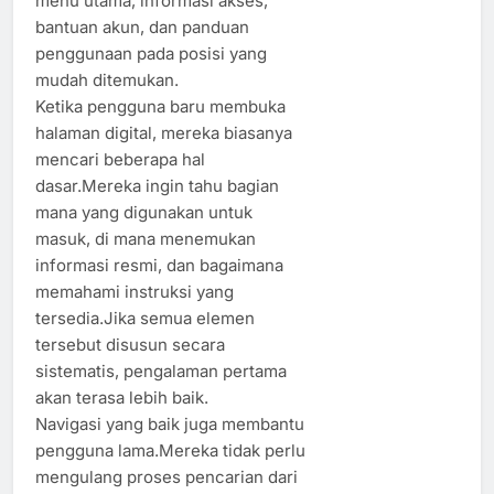
menu utama, informasi akses,
bantuan akun, dan panduan
penggunaan pada posisi yang
mudah ditemukan.
Ketika pengguna baru membuka
halaman digital, mereka biasanya
mencari beberapa hal
dasar.Mereka ingin tahu bagian
mana yang digunakan untuk
masuk, di mana menemukan
informasi resmi, dan bagaimana
memahami instruksi yang
tersedia.Jika semua elemen
tersebut disusun secara
sistematis, pengalaman pertama
akan terasa lebih baik.
Navigasi yang baik juga membantu
pengguna lama.Mereka tidak perlu
mengulang proses pencarian dari