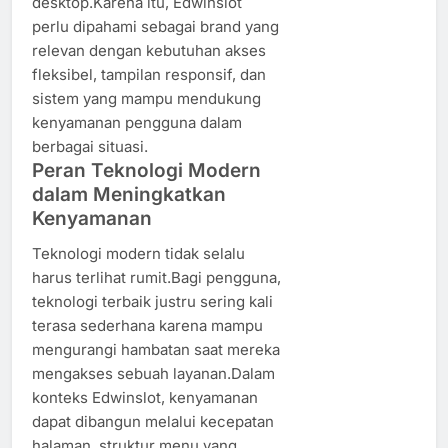
desktop.Karena itu, Edwinslot
perlu dipahami sebagai brand yang
relevan dengan kebutuhan akses
fleksibel, tampilan responsif, dan
sistem yang mampu mendukung
kenyamanan pengguna dalam
berbagai situasi.
Peran Teknologi Modern
dalam Meningkatkan
Kenyamanan
Teknologi modern tidak selalu
harus terlihat rumit.Bagi pengguna,
teknologi terbaik justru sering kali
terasa sederhana karena mampu
mengurangi hambatan saat mereka
mengakses sebuah layanan.Dalam
konteks Edwinslot, kenyamanan
dapat dibangun melalui kecepatan
halaman, struktur menu yang