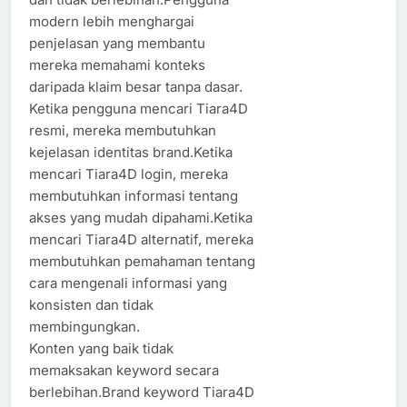
modern lebih menghargai
penjelasan yang membantu
mereka memahami konteks
daripada klaim besar tanpa dasar.
Ketika pengguna mencari Tiara4D
resmi, mereka membutuhkan
kejelasan identitas brand.Ketika
mencari Tiara4D login, mereka
membutuhkan informasi tentang
akses yang mudah dipahami.Ketika
mencari Tiara4D alternatif, mereka
membutuhkan pemahaman tentang
cara mengenali informasi yang
konsisten dan tidak
membingungkan.
Konten yang baik tidak
memaksakan keyword secara
berlebihan.Brand keyword Tiara4D