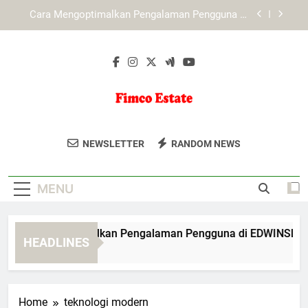
Skip
Cara Mengoptimalkan Pengalaman Akses
to
EDWINSLOT secara Nyaman dan Terarah
content
Cara Mengoptimalkan Pengalaman Akses
LEBAH4D secara Nyaman dan Terarah
Cara Mengoptimalkan Pengalaman Pengguna di
EDWINSLOT secara Aman dan Terkendali
Cara Mengoptimalkan Pengalaman Pengguna di
LEBAH4D
Fimco Estate
Dapatkan Properti Impian Anda Dengan
Cara Mengoptimalkan Pengalaman Akses
NEWSLETTER
RANDOM NEWS
EDWINSLOT secara Nyaman dan Terarah
FIMCO Estate. Agen Real Estate Yang
Cara Mengoptimalkan Pengalaman Akses
Siap Membantu Anda Menemukan
LEBAH4D secara Nyaman dan Terarah
MENU
Rumah Yang Sempurna.
ra Mengoptimalkan Pengalaman Pengguna di EDWINSLOT sec
HEADLINES
Weeks Ago
Home
teknologi modern