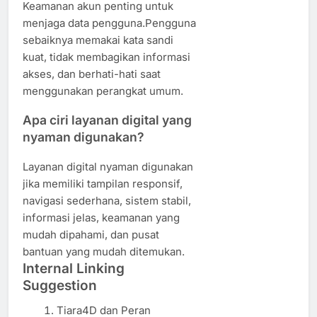
Keamanan akun penting untuk
menjaga data pengguna.Pengguna
sebaiknya memakai kata sandi
kuat, tidak membagikan informasi
akses, dan berhati-hati saat
menggunakan perangkat umum.
Apa ciri layanan digital yang
nyaman digunakan?
Layanan digital nyaman digunakan
jika memiliki tampilan responsif,
navigasi sederhana, sistem stabil,
informasi jelas, keamanan yang
mudah dipahami, dan pusat
bantuan yang mudah ditemukan.
Internal Linking
Suggestion
Tiara4D dan Peran