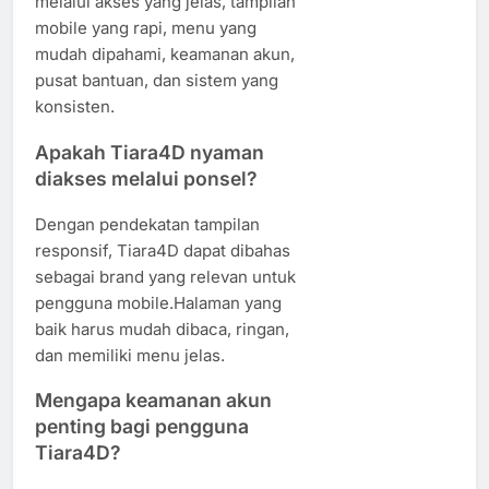
melalui akses yang jelas, tampilan
mobile yang rapi, menu yang
mudah dipahami, keamanan akun,
pusat bantuan, dan sistem yang
konsisten.
Apakah Tiara4D nyaman
diakses melalui ponsel?
Dengan pendekatan tampilan
responsif, Tiara4D dapat dibahas
sebagai brand yang relevan untuk
pengguna mobile.Halaman yang
baik harus mudah dibaca, ringan,
dan memiliki menu jelas.
Mengapa keamanan akun
penting bagi pengguna
Tiara4D?