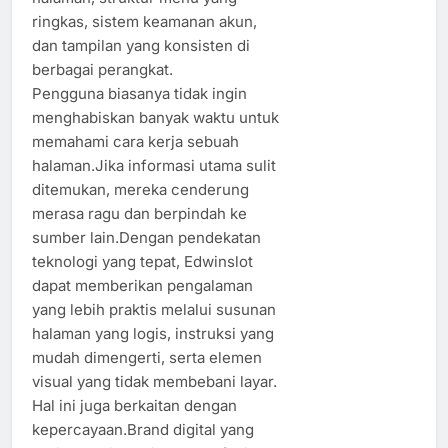
ringkas, sistem keamanan akun,
dan tampilan yang konsisten di
berbagai perangkat.
Pengguna biasanya tidak ingin
menghabiskan banyak waktu untuk
memahami cara kerja sebuah
halaman.Jika informasi utama sulit
ditemukan, mereka cenderung
merasa ragu dan berpindah ke
sumber lain.Dengan pendekatan
teknologi yang tepat, Edwinslot
dapat memberikan pengalaman
yang lebih praktis melalui susunan
halaman yang logis, instruksi yang
mudah dimengerti, serta elemen
visual yang tidak membebani layar.
Hal ini juga berkaitan dengan
kepercayaan.Brand digital yang