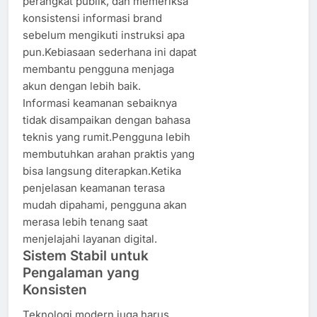
perangkat publik, dan memeriksa
konsistensi informasi brand
sebelum mengikuti instruksi apa
pun.Kebiasaan sederhana ini dapat
membantu pengguna menjaga
akun dengan lebih baik.
Informasi keamanan sebaiknya
tidak disampaikan dengan bahasa
teknis yang rumit.Pengguna lebih
membutuhkan arahan praktis yang
bisa langsung diterapkan.Ketika
penjelasan keamanan terasa
mudah dipahami, pengguna akan
merasa lebih tenang saat
menjelajahi layanan digital.
Sistem Stabil untuk
Pengalaman yang
Konsisten
Teknologi modern juga harus