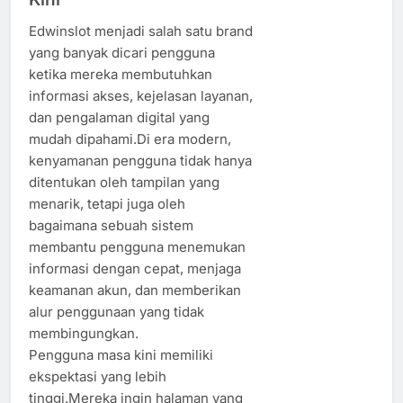
Edwinslot menjadi salah satu brand
yang banyak dicari pengguna
ketika mereka membutuhkan
informasi akses, kejelasan layanan,
dan pengalaman digital yang
mudah dipahami.Di era modern,
kenyamanan pengguna tidak hanya
ditentukan oleh tampilan yang
menarik, tetapi juga oleh
bagaimana sebuah sistem
membantu pengguna menemukan
informasi dengan cepat, menjaga
keamanan akun, dan memberikan
alur penggunaan yang tidak
membingungkan.
Pengguna masa kini memiliki
ekspektasi yang lebih
tinggi.Mereka ingin halaman yang