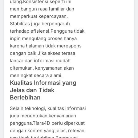
ulang.Konsistensi seperti ini
membangun rasa familiar dan
memperkuat kepercayaan.
Stabilitas juga berpengaruh
terhadap efisiensi.Pengguna tidak
ingin mengulang proses hanya
karena halaman tidak merespons
dengan baik.Jika akses terasa
lancar dan informasi mudah
ditemukan, kenyamanan akan
meningkat secara alami.
Kualitas Informasi yang
Jelas dan Tidak
Berlebihan
Selain teknologi, kualitas informasi
juga menentukan kenyamanan
pengguna.Tiara4D perlu diperkuat
dengan konten yang jelas, relevan,
dan tidak berlebihan.Pengguna