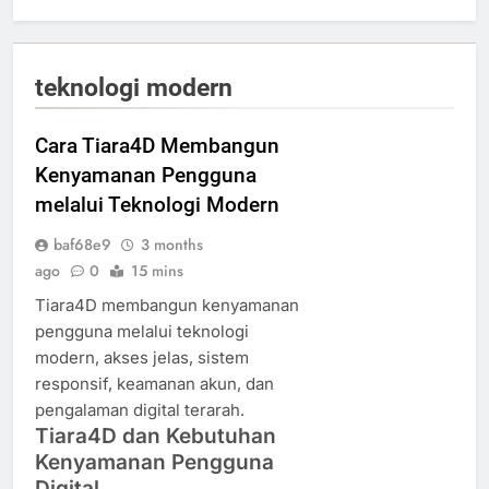
teknologi modern
Cara Tiara4D Membangun
Kenyamanan Pengguna
melalui Teknologi Modern
baf68e9
3 months
ago
0
15 mins
Tiara4D membangun kenyamanan
pengguna melalui teknologi
modern, akses jelas, sistem
responsif, keamanan akun, dan
pengalaman digital terarah.
Tiara4D dan Kebutuhan
Kenyamanan Pengguna
Digital