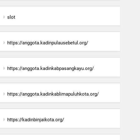
slot
https://anggota.kadinpulausebetul.org/
https://anggota.kadinkabpasangkayu.org/
https://anggota.kadinkablimapuluhkota.org/
https://kadinbinjaikota.org/