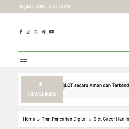
Skip
August 6, 2026
2:57:13 AM
to
content
Fim
Dapa
ngguna di EDWINSLOT secara Aman dan Terkendali
Car
2 We
HEADLINES
Home
Tren Pencarian Digital
Slot Gacor Hari 