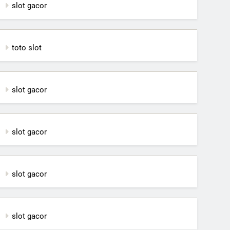
slot gacor
toto slot
slot gacor
slot gacor
slot gacor
slot gacor