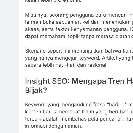
kesan lebih profesional.
Misalnya, seorang pengguna baru mencari info
Ia membuka sebuah artikel dan menemukan p
akses, serta faktor kenyamanan pengguna. K
dapat memahami topik tanpa merasa diarahka
Skenario seperti ini menunjukkan bahwa konte
yang hanya mengejar keyword. Artikel yan
secara lebih hati-hati dan rasional.
Insight SEO: Mengapa Tren H
Bijak?
Keyword yang mengandung frasa “hari ini” me
konten harus membuat klaim yang berubah-uba
terbaik adalah membahas pola pencarian, f
informasi dengan aman.