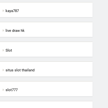
kaya787
live draw hk
Slot
situs slot thailand
slot777