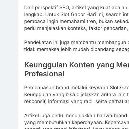
Dari perspektif SEO, artikel yang kuat adala
lengkap. Untuk Slot Gacor Hari Ini, search in
pembaca ingin memahami tren, bukan sekadar
perlu menjelaskan konteks, faktor pencaria
Pendekatan ini juga membantu membangun otor
tidak memaksa lebih mudah dipandang sebaga
Keunggulan Konten yang Men
Profesional
Pembahasan brand melalui keyword Slot Gaco
Keunggulan yang bisa dijelaskan antara lain
responsif, informasi yang rapi, serta perha
Artikel juga perlu menunjukkan bahwa brand 
yang membutuhkan kepercayaan. Kepercayaan t