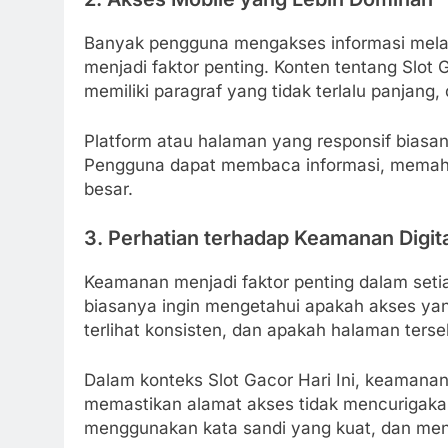
Banyak pengguna mengakses informasi melal
menjadi faktor penting. Konten tentang Slot G
memiliki paragraf yang tidak terlalu panjan
Platform atau halaman yang responsif bias
Pengguna dapat membaca informasi, memaha
besar.
3. Perhatian terhadap Keamanan Digit
Keamanan menjadi faktor penting dalam setiap
biasanya ingin mengetahui apakah akses ya
terlihat konsisten, dan apakah halaman ters
Dalam konteks Slot Gacor Hari Ini, keamanan
memastikan alamat akses tidak mencurigaka
menggunakan kata sandi yang kuat, dan meng