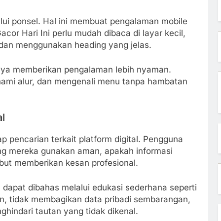
ui ponsel. Hal ini membuat pengalaman mobile
acor Hari Ini perlu mudah dibaca di layar kecil,
g, dan menggunakan heading yang jelas.
anya memberikan pengalaman lebih nyaman.
mi alur, dan mengenali menu tanpa hambatan
al
 pencarian terkait platform digital. Pengguna
ng mereka gunakan aman, apakah informasi
ebut memberikan kesan profesional.
 dapat dibahas melalui edukasi sederhana seperti
n, tidak membagikan data pribadi sembarangan,
hindari tautan yang tidak dikenal.