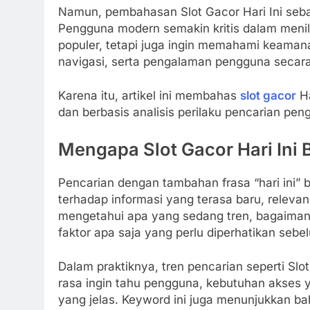
Namun, pembahasan Slot Gacor Hari Ini sebai
Pengguna modern semakin kritis dalam menila
populer, tetapi juga ingin memahami keaman
navigasi, serta pengalaman pengguna secar
Karena itu, artikel ini membahas
slot gacor
Ha
dan berbasis analisis perilaku pencarian pen
Mengapa Slot Gacor Hari Ini 
Pencarian dengan tambahan frasa “hari ini
terhadap informasi yang terasa baru, releva
mengetahui apa yang sedang tren, bagaimana
faktor apa saja yang perlu diperhatikan sebe
Dalam praktiknya, tren pencarian seperti Slot 
rasa ingin tahu pengguna, kebutuhan akses 
yang jelas. Keyword ini juga menunjukkan 