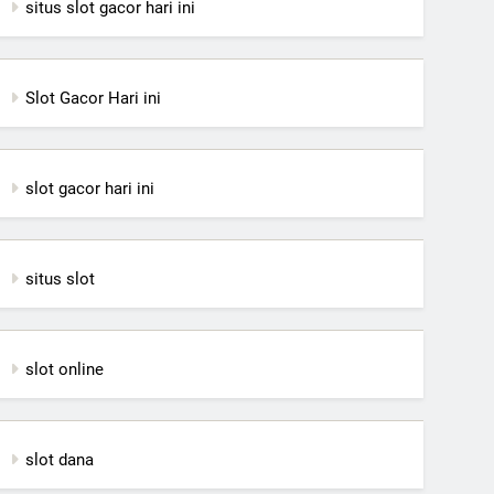
situs slot gacor hari ini
Slot Gacor Hari ini
slot gacor hari ini
situs slot
slot online
slot dana