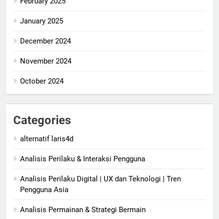
February 2025
January 2025
December 2024
November 2024
October 2024
Categories
alternatif laris4d
Analisis Perilaku & Interaksi Pengguna
Analisis Perilaku Digital | UX dan Teknologi | Tren
Pengguna Asia
Analisis Permainan & Strategi Bermain