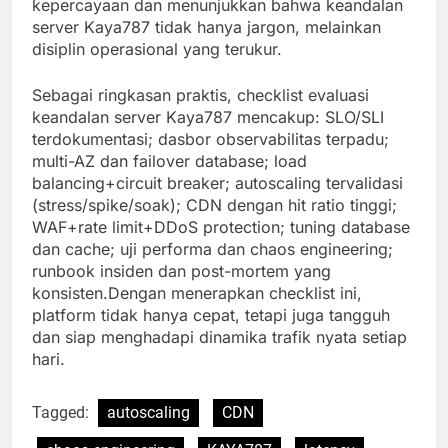
kepercayaan dan menunjukkan bahwa keandalan
server Kaya787 tidak hanya jargon, melainkan
disiplin operasional yang terukur.
Sebagai ringkasan praktis, checklist evaluasi
keandalan server Kaya787 mencakup: SLO/SLI
terdokumentasi; dasbor observabilitas terpadu;
multi-AZ dan failover database; load
balancing+circuit breaker; autoscaling tervalidasi
(stress/spike/soak); CDN dengan hit ratio tinggi;
WAF+rate limit+DDoS protection; tuning database
dan cache; uji performa dan chaos engineering;
runbook insiden dan post-mortem yang
konsisten.Dengan menerapkan checklist ini,
platform tidak hanya cepat, tetapi juga tangguh
dan siap menghadapi dinamika trafik nyata setiap
hari.
Tagged:
autoscaling
CDN