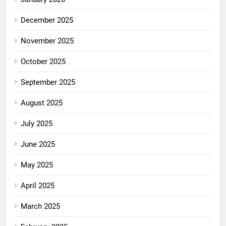
December 2025
November 2025
October 2025
September 2025
August 2025
July 2025
June 2025
May 2025
April 2025
March 2025