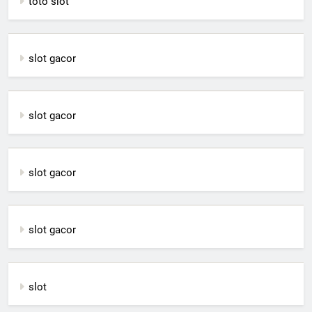
toto slot
slot gacor
slot gacor
slot gacor
slot gacor
slot