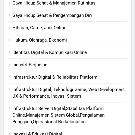
Gaya Hidup Sehat & Manajemen Rutinitas
Gaya Hidup Sehat & Pengembangan Diri
Hiburan, Game, Judi Online
Hukum, Olahraga, Ekonomi
Identitas Digital & Komunikasi Online
Industri Perjudian
Infrastruktur Digital & Reliabilitas Platform
Infrastruktur Digital, Teknologi Game, Web Development,
UX & Performance, Inovasi Sistem
Infrastruktur Server Digital,Stabilitas Platform
Online,Manajemen Sistem Global,Pengalaman
Pengguna,Operasional Berkelanjutan
Inovasi & Edukasi Digital