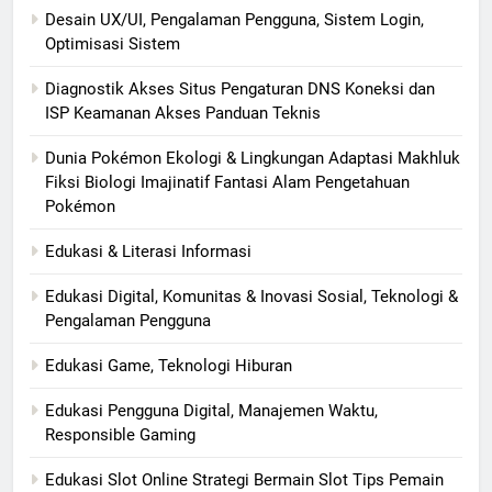
Desain UX/UI, Pengalaman Pengguna, Sistem Login,
Optimisasi Sistem
Diagnostik Akses Situs Pengaturan DNS Koneksi dan
ISP Keamanan Akses Panduan Teknis
Dunia Pokémon Ekologi & Lingkungan Adaptasi Makhluk
Fiksi Biologi Imajinatif Fantasi Alam Pengetahuan
Pokémon
Edukasi & Literasi Informasi
Edukasi Digital, Komunitas & Inovasi Sosial, Teknologi &
Pengalaman Pengguna
Edukasi Game, Teknologi Hiburan
Edukasi Pengguna Digital, Manajemen Waktu,
Responsible Gaming
Edukasi Slot Online Strategi Bermain Slot Tips Pemain