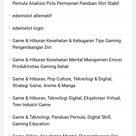
Pemula Analisis Pola Permainan Panduan Slot Stabil
edwinslot alternatif
edwinslot login
Game & Hiburan Kesehatan & Kebugaran Tips Gaming
Pengembangan Diri
Game & Hiburan Kesehatan Mental Manajemen Emosi
Produktivitas Gaming Sehat
Game & Hiburan, Pop Culture, Teknologi & Digital,
Strategi Game, Anime & Manga
Game & Hiburan, Teknologi Digital, Eksplorasi Virtual,
Tren Industri Game
Game & Teknologi, Panduan Pemula, Digital Skill,
Gaming Education