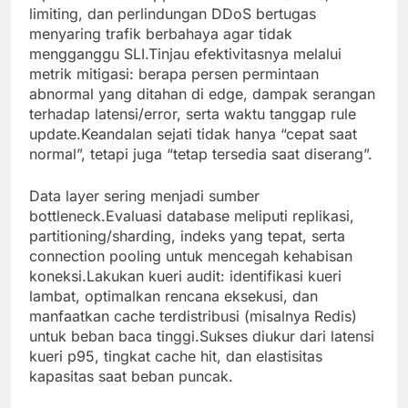
limiting, dan perlindungan DDoS bertugas
menyaring trafik berbahaya agar tidak
mengganggu SLI.Tinjau efektivitasnya melalui
metrik mitigasi: berapa persen permintaan
abnormal yang ditahan di edge, dampak serangan
terhadap latensi/error, serta waktu tanggap rule
update.Keandalan sejati tidak hanya “cepat saat
normal”, tetapi juga “tetap tersedia saat diserang”.
Data layer sering menjadi sumber
bottleneck.Evaluasi database meliputi replikasi,
partitioning/sharding, indeks yang tepat, serta
connection pooling untuk mencegah kehabisan
koneksi.Lakukan kueri audit: identifikasi kueri
lambat, optimalkan rencana eksekusi, dan
manfaatkan cache terdistribusi (misalnya Redis)
untuk beban baca tinggi.Sukses diukur dari latensi
kueri p95, tingkat cache hit, dan elastisitas
kapasitas saat beban puncak.