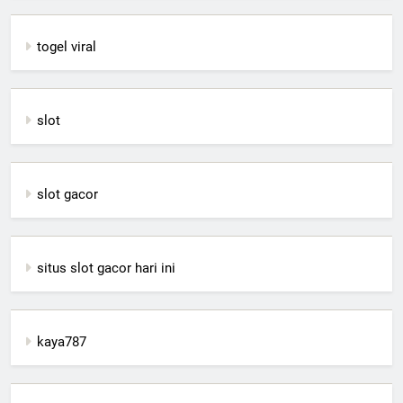
togel viral
slot
slot gacor
situs slot gacor hari ini
kaya787