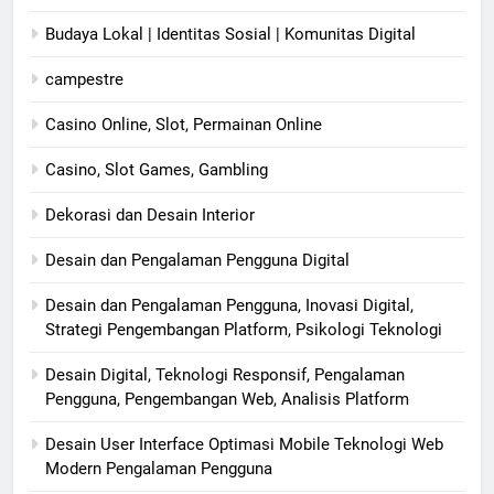
Budaya Lokal | Identitas Sosial | Komunitas Digital
campestre
Casino Online, Slot, Permainan Online
Casino, Slot Games, Gambling
Dekorasi dan Desain Interior
Desain dan Pengalaman Pengguna Digital
Desain dan Pengalaman Pengguna, Inovasi Digital,
Strategi Pengembangan Platform, Psikologi Teknologi
Desain Digital, Teknologi Responsif, Pengalaman
Pengguna, Pengembangan Web, Analisis Platform
Desain User Interface Optimasi Mobile Teknologi Web
Modern Pengalaman Pengguna