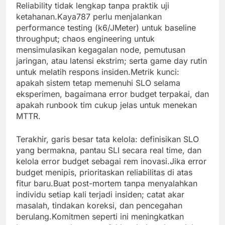
Reliability tidak lengkap tanpa praktik uji
ketahanan.Kaya787 perlu menjalankan
performance testing (k6/JMeter) untuk baseline
throughput; chaos engineering untuk
mensimulasikan kegagalan node, pemutusan
jaringan, atau latensi ekstrim; serta game day rutin
untuk melatih respons insiden.Metrik kunci:
apakah sistem tetap memenuhi SLO selama
eksperimen, bagaimana error budget terpakai, dan
apakah runbook tim cukup jelas untuk menekan
MTTR.
Terakhir, garis besar tata kelola: definisikan SLO
yang bermakna, pantau SLI secara real time, dan
kelola error budget sebagai rem inovasi.Jika error
budget menipis, prioritaskan reliabilitas di atas
fitur baru.Buat post-mortem tanpa menyalahkan
individu setiap kali terjadi insiden; catat akar
masalah, tindakan koreksi, dan pencegahan
berulang.Komitmen seperti ini meningkatkan