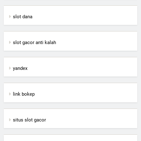
slot dana
slot gacor anti kalah
yandex
link bokep
situs slot gacor