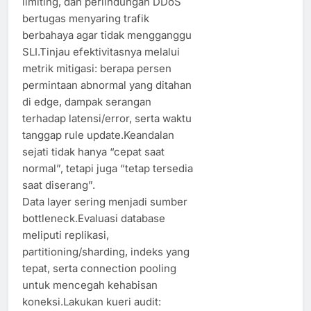
limiting, dan perlindungan DDoS
bertugas menyaring trafik
berbahaya agar tidak mengganggu
SLI.Tinjau efektivitasnya melalui
metrik mitigasi: berapa persen
permintaan abnormal yang ditahan
di edge, dampak serangan
terhadap latensi/error, serta waktu
tanggap rule update.Keandalan
sejati tidak hanya “cepat saat
normal”, tetapi juga “tetap tersedia
saat diserang”.
Data layer sering menjadi sumber
bottleneck.Evaluasi database
meliputi replikasi,
partitioning/sharding, indeks yang
tepat, serta connection pooling
untuk mencegah kehabisan
koneksi.Lakukan kueri audit: