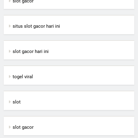
slot gacor
situs slot gacor hari ini
slot gacor hari ini
togel viral
slot
slot gacor