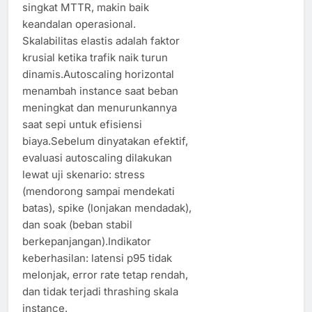
singkat MTTR, makin baik
keandalan operasional.
Skalabilitas elastis adalah faktor
krusial ketika trafik naik turun
dinamis.Autoscaling horizontal
menambah instance saat beban
meningkat dan menurunkannya
saat sepi untuk efisiensi
biaya.Sebelum dinyatakan efektif,
evaluasi autoscaling dilakukan
lewat uji skenario: stress
(mendorong sampai mendekati
batas), spike (lonjakan mendadak),
dan soak (beban stabil
berkepanjangan).Indikator
keberhasilan: latensi p95 tidak
melonjak, error rate tetap rendah,
dan tidak terjadi thrashing skala
instance.