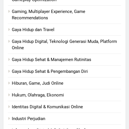
Gaming, Multiplayer Experience, Game
Recommendations
Gaya Hidup dan Travel
Gaya Hidup Digital, Teknologi Generasi Muda, Platform
Online
Gaya Hidup Sehat & Manajemen Rutinitas
Gaya Hidup Sehat & Pengembangan Diri
Hiburan, Game, Judi Online
Hukum, Olahraga, Ekonomi
Identitas Digital & Komunikasi Online
Industri Perjudian