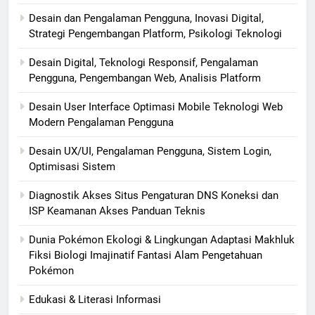
Desain dan Pengalaman Pengguna, Inovasi Digital,
Strategi Pengembangan Platform, Psikologi Teknologi
Desain Digital, Teknologi Responsif, Pengalaman
Pengguna, Pengembangan Web, Analisis Platform
Desain User Interface Optimasi Mobile Teknologi Web
Modern Pengalaman Pengguna
Desain UX/UI, Pengalaman Pengguna, Sistem Login,
Optimisasi Sistem
Diagnostik Akses Situs Pengaturan DNS Koneksi dan
ISP Keamanan Akses Panduan Teknis
Dunia Pokémon Ekologi & Lingkungan Adaptasi Makhluk
Fiksi Biologi Imajinatif Fantasi Alam Pengetahuan
Pokémon
Edukasi & Literasi Informasi