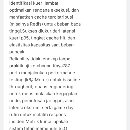
identifikasi kueri lambat,
optimalkan rencana eksekusi, dan
manfaatkan cache terdistribusi
(misalnya Redis) untuk beban baca
tinggi.Sukses diukur dari latensi
kueri p95, tingkat cache hit, dan
elastisitas kapasitas saat beban
puncak.
Reliability tidak lengkap tanpa
praktik uji ketahanan.Kaya787
perlu menjalankan performance
testing (k6/JMeter) untuk baseline
throughput; chaos engineering
untuk mensimulasikan kegagalan
node, pemutusan jaringan, atau
latensi ekstrim; serta game day
rutin untuk melatih respons
insiden.Metrik kunci: apakah
sistem tetap memenuhi SLO