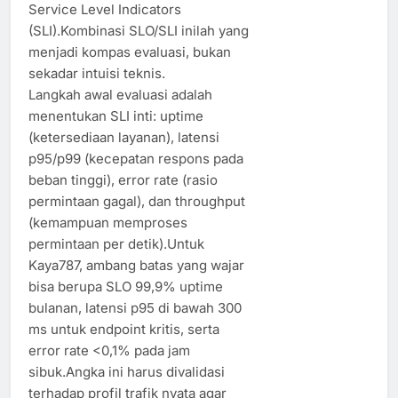
Service Level Indicators
(SLI).Kombinasi SLO/SLI inilah yang
menjadi kompas evaluasi, bukan
sekadar intuisi teknis.
Langkah awal evaluasi adalah
menentukan SLI inti: uptime
(ketersediaan layanan), latensi
p95/p99 (kecepatan respons pada
beban tinggi), error rate (rasio
permintaan gagal), dan throughput
(kemampuan memproses
permintaan per detik).Untuk
Kaya787, ambang batas yang wajar
bisa berupa SLO 99,9% uptime
bulanan, latensi p95 di bawah 300
ms untuk endpoint kritis, serta
error rate <0,1% pada jam
sibuk.Angka ini harus divalidasi
terhadap profil trafik nyata agar