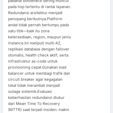
padahal bottleneck sering muncul
pada hop tertentu di rantai layanan.
Redundansi arsitektur menjadi
penopang berikutnya.Platform
andal tidak pernah bertumpu pada
satu titik—baik itu zona
ketersediaan, region, maupun jenis
instance.Ini meliputi multi-AZ,
replikasi database dengan failover
otomatis, health check aktif, serta
infrastruktur as-code untuk
provisioning cepat.Gunakan load
balancer untuk membagi trafik dan
circuit breaker agar kegagalan
lokal tidak merambat menjadi
outage sistemik.Evaluasi
keberhasilan redundansi diukur
dari Mean Time To Recovery
(MTTR) saat terjadi insiden: makin