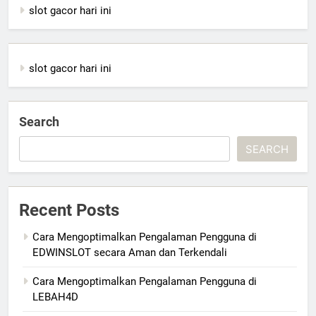
slot gacor hari ini
slot gacor hari ini
Search
SEARCH
Recent Posts
Cara Mengoptimalkan Pengalaman Pengguna di
EDWINSLOT secara Aman dan Terkendali
Cara Mengoptimalkan Pengalaman Pengguna di
LEBAH4D