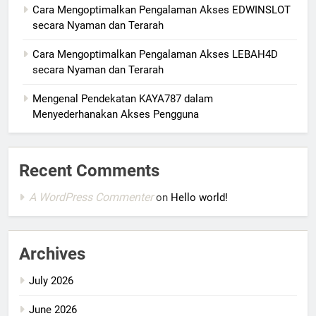
Cara Mengoptimalkan Pengalaman Akses EDWINSLOT
secara Nyaman dan Terarah
Cara Mengoptimalkan Pengalaman Akses LEBAH4D
secara Nyaman dan Terarah
Mengenal Pendekatan KAYA787 dalam
Menyederhanakan Akses Pengguna
Recent Comments
A WordPress Commenter
on
Hello world!
Archives
July 2026
June 2026