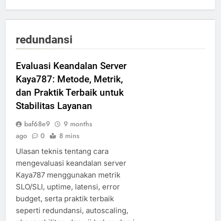
redundansi
Evaluasi Keandalan Server
Kaya787: Metode, Metrik,
dan Praktik Terbaik untuk
Stabilitas Layanan
baf68e9
9 months
ago
0
8 mins
Ulasan teknis tentang cara
mengevaluasi keandalan server
Kaya787 menggunakan metrik
SLO/SLI, uptime, latensi, error
budget, serta praktik terbaik
seperti redundansi, autoscaling,