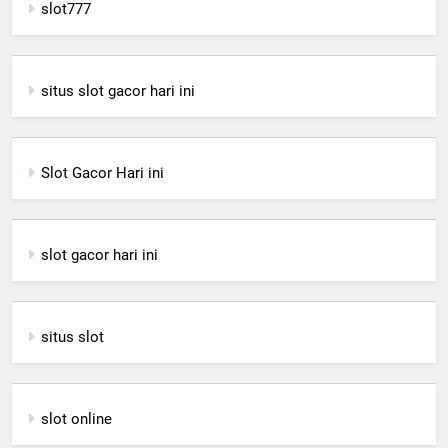
slot777
situs slot gacor hari ini
Slot Gacor Hari ini
slot gacor hari ini
situs slot
slot online