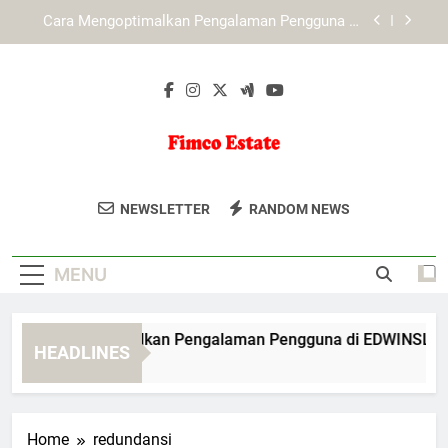
Skip
Cara Mengoptimalkan Pengalaman Akses
to
EDWINSLOT secara Nyaman dan Terarah
content
Cara Mengoptimalkan Pengalaman Akses
LEBAH4D secara Nyaman dan Terarah
Cara Mengoptimalkan Pengalaman Pengguna di
EDWINSLOT secara Aman dan Terkendali
Cara Mengoptimalkan Pengalaman Pengguna di
LEBAH4D
Fimco Estate
Dapatkan Properti Impian Anda Dengan
Cara Mengoptimalkan Pengalaman Akses
NEWSLETTER
RANDOM NEWS
EDWINSLOT secara Nyaman dan Terarah
FIMCO Estate. Agen Real Estate Yang
Cara Mengoptimalkan Pengalaman Akses
Siap Membantu Anda Menemukan
LEBAH4D secara Nyaman dan Terarah
MENU
Rumah Yang Sempurna.
ara Mengoptimalkan Pengalaman Pengguna di EDWINSLOT se
HEADLINES
 Weeks Ago
Home
redundansi