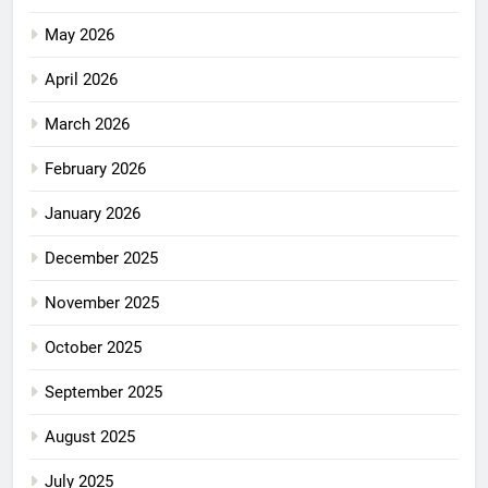
May 2026
April 2026
March 2026
February 2026
January 2026
December 2025
November 2025
October 2025
September 2025
August 2025
July 2025