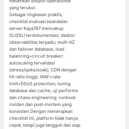
melainkan disiplin operasional
yang terukur.
Sebagai ringkasan praktis,
checklist evaluasi keandalan
server Kaya787 mencakup:
SLO/SLI terdokumentasi; dasbor
observabilitas terpadu; multi-AZ
dan failover database; load
balancing+circuit breaker;
autoscaling tervalidasi
(stress/spike/soak); CDN dengan
hit ratio tinggi; WAF+rate
limit+DDoS protection; tuning
database dan cache; uji performa
dan chaos engineering; runbook
insiden dan post-mortem yang
konsisten.Dengan menerapkan
checklist ini, platform tidak hanya
cepat, tetapi juga tangguh dan siap