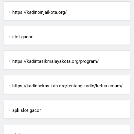
https://kadinbinjaikota.org/
slot gacor
https://kadintasikmalayakota.org/program/
https://kadinbekasikab.org/tentang-kadin/ketua-umum/
apk slot gacor