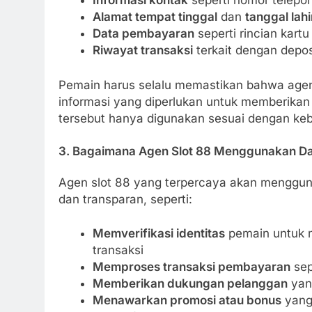
Informasi kontak
seperti nomor telepo
Alamat tempat tinggal
dan
tanggal lahi
Data pembayaran
seperti rincian kartu
Riwayat transaksi
terkait dengan depos
Pemain harus selalu memastikan bahwa age
informasi yang diperlukan untuk memberikan
tersebut hanya digunakan sesuai dengan keb
3. Bagaimana Agen Slot 88 Menggunakan D
Agen slot 88 yang terpercaya akan mengguna
dan transparan, seperti:
Memverifikasi identitas
pemain untuk 
transaksi
Memproses transaksi pembayaran
sep
Memberikan dukungan pelanggan
yang
Menawarkan promosi atau bonus
yang 