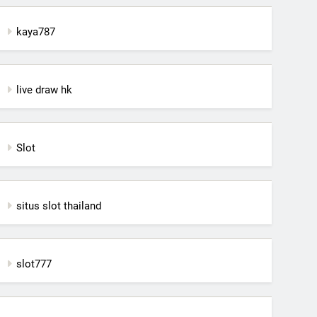
kaya787
live draw hk
Slot
situs slot thailand
slot777