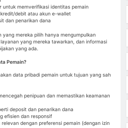
n
r
untuk memverifikasi identitas pemain
 kredit/debit atau akun e-wallet
it dan penarikan dana
n yang mereka pilih hanya mengumpulkan
 layanan yang mereka tawarkan, dan informasi
ijakan yang ada.
ata Pemain?
kan data pribadi pemain untuk tujuan yang sah
mencegah penipuan dan memastikan keamanan
erti deposit dan penarikan dana
 efisien dan responsif
relevan dengan preferensi pemain (dengan izin