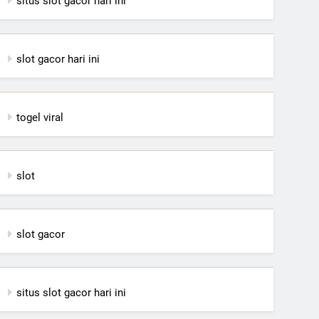
situs slot gacor hari ini
slot gacor hari ini
togel viral
slot
slot gacor
situs slot gacor hari ini