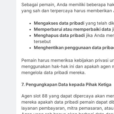
Sebagai pemain, Anda memiliki beberapa hak 
yang sah dan terpercaya harus memberikan A
Mengakses data pribadi
yang telah di
Memperbarui atau memperbaiki data
j
Menghapus data pribadi
jika Anda mem
tersebut
Menghentikan penggunaan data priba
Pemain harus memeriksa kebijakan privasi 
menggunakan hak-hak ini dan apakah agen 
mengelola data pribadi mereka.
7. Pengungkapan Data kepada Pihak Ketiga
Agen slot 88 yang dapat dipercaya akan menj
mereka apakah data pribadi pemain dapat dib
layanan pembayaran, mitra pemasaran, atau 