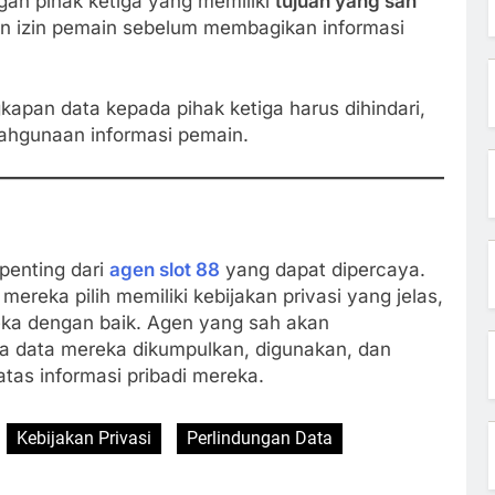
an pihak ketiga yang memiliki
tujuan yang sah
n izin pemain sebelum membagikan informasi
apan data kepada pihak ketiga harus dihindari,
ahgunaan informasi pemain.
penting dari
agen slot 88
yang dapat dipercaya.
eka pilih memiliki kebijakan privasi yang jelas,
reka dengan baik. Agen yang sah akan
 data mereka dikumpulkan, digunakan, dan
atas informasi pribadi mereka.
Kebijakan Privasi
Perlindungan Data