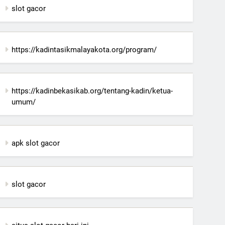
slot gacor
https://kadintasikmalayakota.org/program/
https://kadinbekasikab.org/tentang-kadin/ketua-
umum/
apk slot gacor
slot gacor