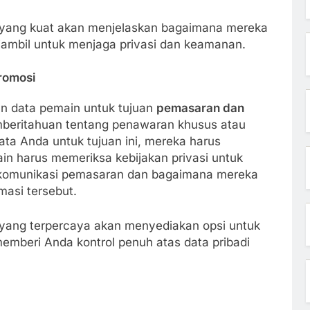
si yang kuat akan menjelaskan bagaimana mereka
iambil untuk menjaga privasi dan keamanan.
romosi
n data pemain untuk tujuan
pemasaran dan
emberitahuan tentang penawaran khusus atau
a Anda untuk tujuan ini, mereka harus
in harus memeriksa kebijakan privasi untuk
komunikasi pemasaran dan bagaimana mereka
masi tersebut.
 yang terpercaya akan menyediakan opsi untuk
emberi Anda kontrol penuh atas data pribadi