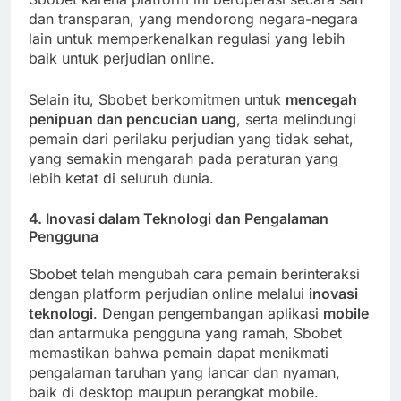
dan transparan, yang mendorong negara-negara
lain untuk memperkenalkan regulasi yang lebih
baik untuk perjudian online.
Selain itu, Sbobet berkomitmen untuk
mencegah
penipuan dan pencucian uang
, serta melindungi
pemain dari perilaku perjudian yang tidak sehat,
yang semakin mengarah pada peraturan yang
lebih ketat di seluruh dunia.
4. Inovasi dalam Teknologi dan Pengalaman
Pengguna
Sbobet telah mengubah cara pemain berinteraksi
dengan platform perjudian online melalui
inovasi
teknologi
. Dengan pengembangan aplikasi
mobile
dan antarmuka pengguna yang ramah, Sbobet
memastikan bahwa pemain dapat menikmati
pengalaman taruhan yang lancar dan nyaman,
baik di desktop maupun perangkat mobile.