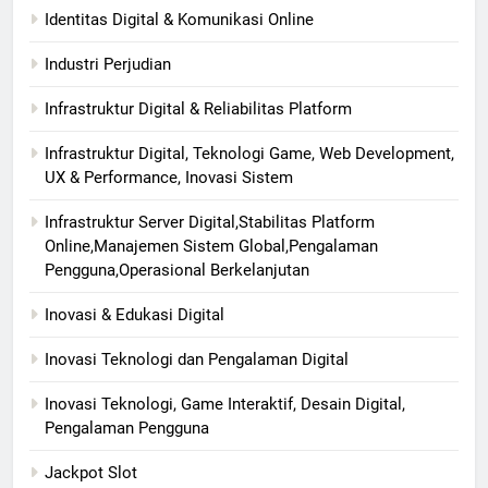
Identitas Digital & Komunikasi Online
Industri Perjudian
Infrastruktur Digital & Reliabilitas Platform
Infrastruktur Digital, Teknologi Game, Web Development,
UX & Performance, Inovasi Sistem
Infrastruktur Server Digital,Stabilitas Platform
Online,Manajemen Sistem Global,Pengalaman
Pengguna,Operasional Berkelanjutan
Inovasi & Edukasi Digital
Inovasi Teknologi dan Pengalaman Digital
Inovasi Teknologi, Game Interaktif, Desain Digital,
Pengalaman Pengguna
Jackpot Slot