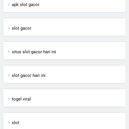
apk slot gacor
slot gacor
situs slot gacor hari ini
slot gacor hari ini
togel viral
slot