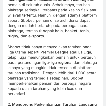
pemain di seluruh dunia. Sebelumnya, taruhan
olahraga seringkali terbatas pada kasino fisik atau
wilayah tertentu. Namun, dengan adanya platform
seperti Sbobet, pemain di seluruh dunia dapat
dengan mudah bertaruh pada berbagai acara
olahraga, termasuk
sepak bola
,
basket
,
tenis
,
rugby
, dan
e-sports
.
Sbobet tidak hanya menyediakan taruhan pada
liga utama seperti
Premier League
atau
La Liga
,
tetapi juga memungkinkan pemain untuk bertaruh
pada pertandingan
liga-liga regional
dan olahraga
lainnya yang mungkin tidak tersedia di platform
taruhan tradisional. Dengan lebih dari 1.000 acara
olahraga yang tersedia setiap hari, Sbobet
memperkenalkan pemain dari berbagai negara
kepada dunia taruhan yang lebih luas dan
bervariasi.
2. Mendorong Perkembangan Taruhan Langsung