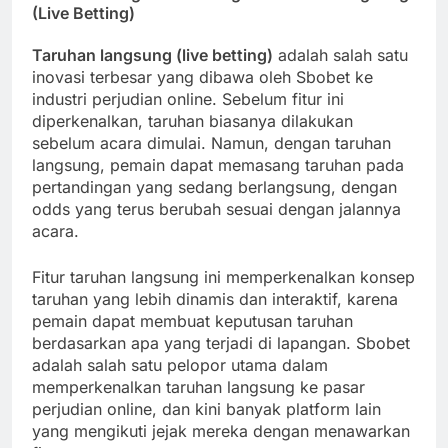
(Live Betting)
Taruhan langsung (live betting)
adalah salah satu
inovasi terbesar yang dibawa oleh Sbobet ke
industri perjudian online. Sebelum fitur ini
diperkenalkan, taruhan biasanya dilakukan
sebelum acara dimulai. Namun, dengan taruhan
langsung, pemain dapat memasang taruhan pada
pertandingan yang sedang berlangsung, dengan
odds yang terus berubah sesuai dengan jalannya
acara.
Fitur taruhan langsung ini memperkenalkan konsep
taruhan yang lebih dinamis dan interaktif, karena
pemain dapat membuat keputusan taruhan
berdasarkan apa yang terjadi di lapangan. Sbobet
adalah salah satu pelopor utama dalam
memperkenalkan taruhan langsung ke pasar
perjudian online, dan kini banyak platform lain
yang mengikuti jejak mereka dengan menawarkan