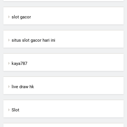
slot gacor
situs slot gacor hari ini
kaya787
live draw hk
Slot