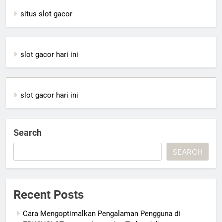
situs slot gacor
slot gacor hari ini
slot gacor hari ini
Search
SEARCH
Recent Posts
Cara Mengoptimalkan Pengalaman Pengguna di