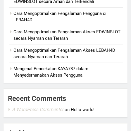
EDWINSLOT secara Aman dan Terkendali
Cara Mengoptimalkan Pengalaman Pengguna di
LEBAH4D
Cara Mengoptimalkan Pengalaman Akses EDWINSLOT
secara Nyaman dan Terarah
Cara Mengoptimalkan Pengalaman Akses LEBAH4D
secara Nyaman dan Terarah
Mengenal Pendekatan KAYA787 dalam
Menyederhanakan Akses Pengguna
Recent Comments
A WordPress Commenter
on
Hello world!