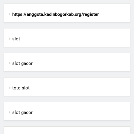
https://anggota.kadinbogorkab.org/register
slot
slot gacor
toto slot
slot gacor