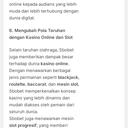
online kepada audiens yang lebih
muda dan lebih terhubung dengan
dunia digital.
6. Mengubah Pola Taruhan
dengan Kasino Online dan Slot
Selain taruhan olahraga, Sbobet
juga memberikan dampak besar
terhadap dunia
kasino online
.
Dengan menawarkan berbagai
jenis permainan seperti
blackjack
,
roulette
,
baccarat
, dan
mesin slot
,
Sbobet memperkenalkan konsep
kasino yang lebih dinamis dan
mudah diakses oleh pemain dari
seluruh dunia.
Sbobet juga menawarkan mesin
slot progresif
, yang memberi