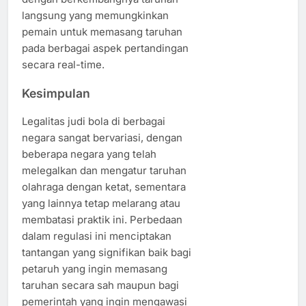
langsung yang memungkinkan
pemain untuk memasang taruhan
pada berbagai aspek pertandingan
secara real-time.
Kesimpulan
Legalitas judi bola di berbagai
negara sangat bervariasi, dengan
beberapa negara yang telah
melegalkan dan mengatur taruhan
olahraga dengan ketat, sementara
yang lainnya tetap melarang atau
membatasi praktik ini. Perbedaan
dalam regulasi ini menciptakan
tantangan yang signifikan baik bagi
petaruh yang ingin memasang
taruhan secara sah maupun bagi
pemerintah yang ingin mengawasi