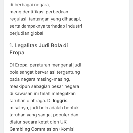
di berbagai negara,
mengidentifikasi perbedaan
regulasi, tantangan yang dihadapi,
serta dampaknya terhadap industri
perjudian global.
1.
Legalitas Judi Bola di
Eropa
Di Eropa, peraturan mengenai judi
bola sangat bervariasi tergantung
pada negara masing-masing,
meskipun sebagian besar negara
di kawasan ini telah melegalkan
taruhan olahraga. Di
Inggris
,
misalnya, judi bola adalah bentuk
taruhan yang sangat populer dan
diatur secara ketat oleh
UK
Gambling Commission
(Komisi