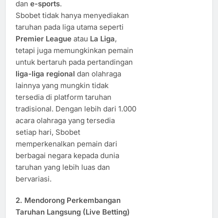
dan
e-sports
.
Sbobet tidak hanya menyediakan
taruhan pada liga utama seperti
Premier League
atau
La Liga
,
tetapi juga memungkinkan pemain
untuk bertaruh pada pertandingan
liga-liga regional
dan olahraga
lainnya yang mungkin tidak
tersedia di platform taruhan
tradisional. Dengan lebih dari 1.000
acara olahraga yang tersedia
setiap hari, Sbobet
memperkenalkan pemain dari
berbagai negara kepada dunia
taruhan yang lebih luas dan
bervariasi.
2. Mendorong Perkembangan
Taruhan Langsung (Live Betting)