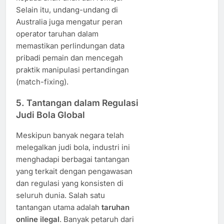
Selain itu, undang-undang di
Australia juga mengatur peran
operator taruhan dalam
memastikan perlindungan data
pribadi pemain dan mencegah
praktik manipulasi pertandingan
(match-fixing).
5.
Tantangan dalam Regulasi
Judi Bola Global
Meskipun banyak negara telah
melegalkan judi bola, industri ini
menghadapi berbagai tantangan
yang terkait dengan pengawasan
dan regulasi yang konsisten di
seluruh dunia. Salah satu
tantangan utama adalah
taruhan
online ilegal
. Banyak petaruh dari