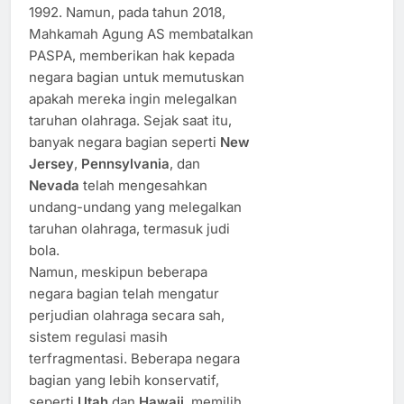
1992. Namun, pada tahun 2018,
Mahkamah Agung AS membatalkan
PASPA, memberikan hak kepada
negara bagian untuk memutuskan
apakah mereka ingin melegalkan
taruhan olahraga. Sejak saat itu,
banyak negara bagian seperti
New
Jersey
,
Pennsylvania
, dan
Nevada
telah mengesahkan
undang-undang yang melegalkan
taruhan olahraga, termasuk judi
bola.
Namun, meskipun beberapa
negara bagian telah mengatur
perjudian olahraga secara sah,
sistem regulasi masih
terfragmentasi. Beberapa negara
bagian yang lebih konservatif,
seperti
Utah
dan
Hawaii
, memilih