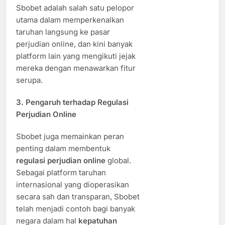
Sbobet adalah salah satu pelopor
utama dalam memperkenalkan
taruhan langsung ke pasar
perjudian online, dan kini banyak
platform lain yang mengikuti jejak
mereka dengan menawarkan fitur
serupa.
3. Pengaruh terhadap Regulasi
Perjudian Online
Sbobet juga memainkan peran
penting dalam membentuk
regulasi perjudian online
global.
Sebagai platform taruhan
internasional yang dioperasikan
secara sah dan transparan, Sbobet
telah menjadi contoh bagi banyak
negara dalam hal
kepatuhan