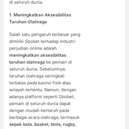
di seluruh dunia.
1. Meningkatkan Aksesibilitas
Taruhan Olahraga
Salah satu pengaruh terbesar yang
dimiliki Sbobet terhadap industri
perjudian online adalah
meningkatkan aksesibilitas
taruhan olahraga
ke pemain di
seluruh dunia. Sebelumnya,
taruhan olahraga seringkali
terbatas pada kasino fisik atau
wilayah tertentu. Namun, dengan
adanya platform seperti Sbobet,
pemain di seluruh dunia dapat
dengan mudah bertaruh pada
berbagai acara olahraga, termasuk
sepak bola
,
basket
,
tenis
,
rugby
,