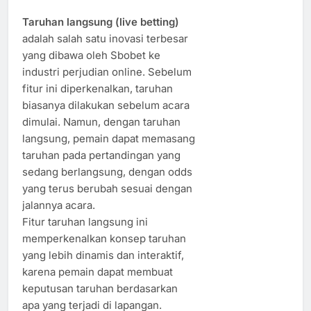
Taruhan langsung (live betting)
adalah salah satu inovasi terbesar
yang dibawa oleh Sbobet ke
industri perjudian online. Sebelum
fitur ini diperkenalkan, taruhan
biasanya dilakukan sebelum acara
dimulai. Namun, dengan taruhan
langsung, pemain dapat memasang
taruhan pada pertandingan yang
sedang berlangsung, dengan odds
yang terus berubah sesuai dengan
jalannya acara.
Fitur taruhan langsung ini
memperkenalkan konsep taruhan
yang lebih dinamis dan interaktif,
karena pemain dapat membuat
keputusan taruhan berdasarkan
apa yang terjadi di lapangan.