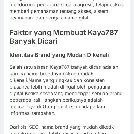
mendorong pengguna secara agresif, tetapi cukup
memberi pemahaman tentang akses, sistem,
keamanan, dan pengalaman digital.
Faktor yang Membuat Kaya787
Banyak Dicari
Identitas Brand yang Mudah Dikenali
Salah satu alasan Kaya787 banyak dicari adalah
karena nama brandnya cukup mudah
dikenali.Nama yang ringkas dan konsisten
biasanya lebih mudah diingat oleh pengguna
digital.Ketika seseorang mendengar sebuah brand
beberapa kali, langkah berikutnya adalah
mencarinya di Google untuk mendapatkan
informasi tambahan.
Dari sisi SEO, nama brand yang mudah diketik
memiliki peluang lebih besar mendapatkan