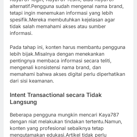
alternatif.Pengguna sudah mengenal nama brand,
tetapi ingin menemukan informasi yang lebih
spesifik.Mereka membutuhkan kejelasan agar
tidak salah memahami akses atau sumber
informasi.
Pada tahap ini, konten harus membantu pengguna
lebih bijak.Misalnya dengan menekankan
pentingnya membaca informasi secara teliti,
mengenali konsistensi nama brand, dan
memahami bahwa akses digital perlu diperhatikan
dari sisi keamanan.
Intent Transactional secara Tidak
Langsung
Beberapa pengguna mungkin mencari Kaya787
dengan niat melakukan tindakan tertentu.Namun,
konten yang profesional sebaiknya tetap
mengutamakan edukasi.Artikel tidak perlu