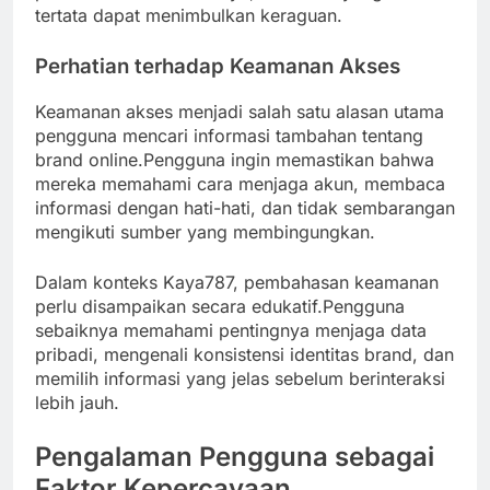
tertata dapat menimbulkan keraguan.
Perhatian terhadap Keamanan Akses
Keamanan akses menjadi salah satu alasan utama
pengguna mencari informasi tambahan tentang
brand online.Pengguna ingin memastikan bahwa
mereka memahami cara menjaga akun, membaca
informasi dengan hati-hati, dan tidak sembarangan
mengikuti sumber yang membingungkan.
Dalam konteks Kaya787, pembahasan keamanan
perlu disampaikan secara edukatif.Pengguna
sebaiknya memahami pentingnya menjaga data
pribadi, mengenali konsistensi identitas brand, dan
memilih informasi yang jelas sebelum berinteraksi
lebih jauh.
Pengalaman Pengguna sebagai
Faktor Kepercayaan