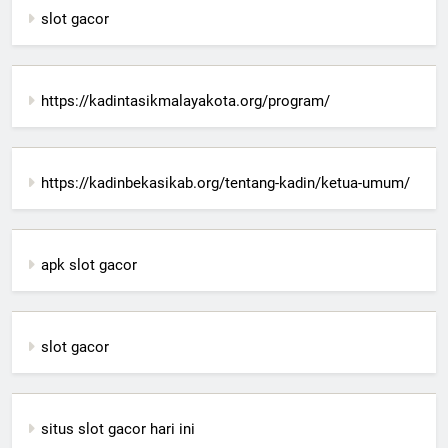
slot gacor
https://kadintasikmalayakota.org/program/
https://kadinbekasikab.org/tentang-kadin/ketua-umum/
apk slot gacor
slot gacor
situs slot gacor hari ini