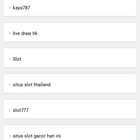
kaya787
live draw hk
Slot
situs slot thailand
slot777
situs slot gacor hari ini