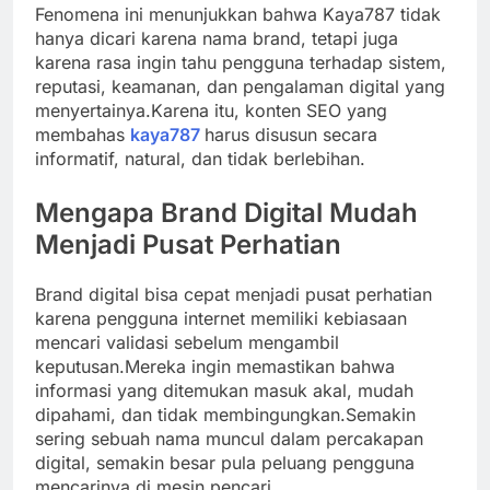
Fenomena ini menunjukkan bahwa Kaya787 tidak
hanya dicari karena nama brand, tetapi juga
karena rasa ingin tahu pengguna terhadap sistem,
reputasi, keamanan, dan pengalaman digital yang
menyertainya.Karena itu, konten SEO yang
membahas
kaya787
harus disusun secara
informatif, natural, dan tidak berlebihan.
Mengapa Brand Digital Mudah
Menjadi Pusat Perhatian
Brand digital bisa cepat menjadi pusat perhatian
karena pengguna internet memiliki kebiasaan
mencari validasi sebelum mengambil
keputusan.Mereka ingin memastikan bahwa
informasi yang ditemukan masuk akal, mudah
dipahami, dan tidak membingungkan.Semakin
sering sebuah nama muncul dalam percakapan
digital, semakin besar pula peluang pengguna
mencarinya di mesin pencari.