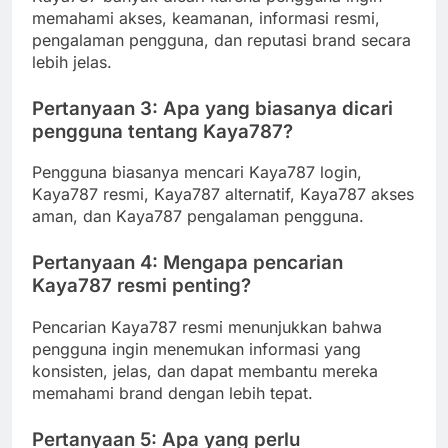
memahami akses, keamanan, informasi resmi,
pengalaman pengguna, dan reputasi brand secara
lebih jelas.
Pertanyaan 3: Apa yang biasanya dicari
pengguna tentang Kaya787?
Pengguna biasanya mencari Kaya787 login,
Kaya787 resmi, Kaya787 alternatif, Kaya787 akses
aman, dan Kaya787 pengalaman pengguna.
Pertanyaan 4: Mengapa pencarian
Kaya787 resmi penting?
Pencarian Kaya787 resmi menunjukkan bahwa
pengguna ingin menemukan informasi yang
konsisten, jelas, dan dapat membantu mereka
memahami brand dengan lebih tepat.
Pertanyaan 5: Apa yang perlu