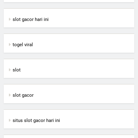
slot gacor hari ini
togel viral
slot
slot gacor
situs slot gacor hari ini