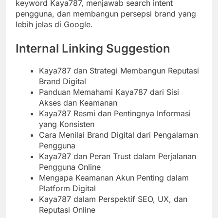
keyword Kaya787, menjawab search intent
pengguna, dan membangun persepsi brand yang
lebih jelas di Google.
Internal Linking Suggestion
Kaya787 dan Strategi Membangun Reputasi
Brand Digital
Panduan Memahami Kaya787 dari Sisi
Akses dan Keamanan
Kaya787 Resmi dan Pentingnya Informasi
yang Konsisten
Cara Menilai Brand Digital dari Pengalaman
Pengguna
Kaya787 dan Peran Trust dalam Perjalanan
Pengguna Online
Mengapa Keamanan Akun Penting dalam
Platform Digital
Kaya787 dalam Perspektif SEO, UX, dan
Reputasi Online