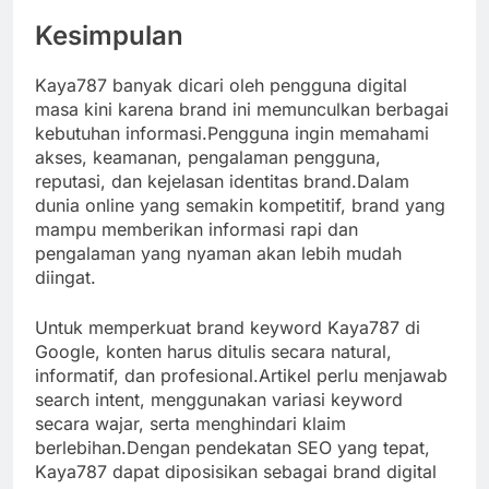
Kesimpulan
Kaya787 banyak dicari oleh pengguna digital
masa kini karena brand ini memunculkan berbagai
kebutuhan informasi.Pengguna ingin memahami
akses, keamanan, pengalaman pengguna,
reputasi, dan kejelasan identitas brand.Dalam
dunia online yang semakin kompetitif, brand yang
mampu memberikan informasi rapi dan
pengalaman yang nyaman akan lebih mudah
diingat.
Untuk memperkuat brand keyword Kaya787 di
Google, konten harus ditulis secara natural,
informatif, dan profesional.Artikel perlu menjawab
search intent, menggunakan variasi keyword
secara wajar, serta menghindari klaim
berlebihan.Dengan pendekatan SEO yang tepat,
Kaya787 dapat diposisikan sebagai brand digital