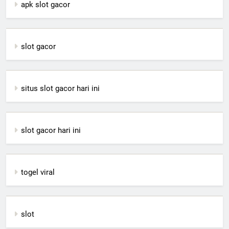
apk slot gacor
slot gacor
situs slot gacor hari ini
slot gacor hari ini
togel viral
slot