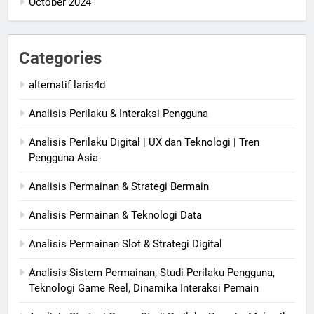
October 2024
Categories
alternatif laris4d
Analisis Perilaku & Interaksi Pengguna
Analisis Perilaku Digital | UX dan Teknologi | Tren
Pengguna Asia
Analisis Permainan & Strategi Bermain
Analisis Permainan & Teknologi Data
Analisis Permainan Slot & Strategi Digital
Analisis Sistem Permainan, Studi Perilaku Pengguna,
Teknologi Game Reel, Dinamika Interaksi Pemain