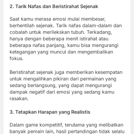
2.
Tarik Nafas dan Beristirahat Sejenak
Saat kamu merasa emosi mulai membesar,
berhentilah sejenak. Tarik nafas dalam-dalam dan
cobalah untuk merilekskan tubuh. Terkadang,
hanya dengan beberapa menit istirahat atau
beberapa nafas panjang, kamu bisa mengurangi
ketegangan yang muncul dan mengembalikan
fokus.
Beristirahat sejenak juga memberikan kesempatan
untuk mengalihkan pikiran dari permainan yang
sedang berlangsung, yang dapat mengurangi
dampak negatif dari emosi yang sedang kamu
rasakan.
3.
Tetapkan Harapan yang Realistis
Dalam game kompetitif, terutama yang melibatkan
banyak pemain lain, hasil pertandingan tidak selalu