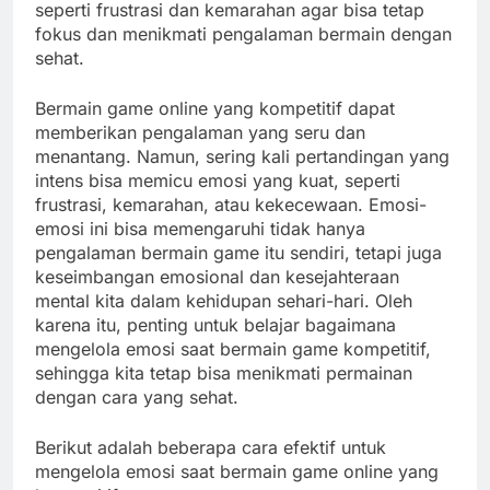
seperti frustrasi dan kemarahan agar bisa tetap
fokus dan menikmati pengalaman bermain dengan
sehat.
Bermain game online yang kompetitif dapat
memberikan pengalaman yang seru dan
menantang. Namun, sering kali pertandingan yang
intens bisa memicu emosi yang kuat, seperti
frustrasi, kemarahan, atau kekecewaan. Emosi-
emosi ini bisa memengaruhi tidak hanya
pengalaman bermain game itu sendiri, tetapi juga
keseimbangan emosional dan kesejahteraan
mental kita dalam kehidupan sehari-hari. Oleh
karena itu, penting untuk belajar bagaimana
mengelola emosi saat bermain game kompetitif,
sehingga kita tetap bisa menikmati permainan
dengan cara yang sehat.
Berikut adalah beberapa cara efektif untuk
mengelola emosi saat bermain game online yang