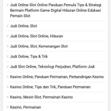
Judi Online Slot Online Panduan Pemula Tips & Strategi
Bermain Platform Game Digital Hiburan Online Edukasi
Pemain Slot
Judi Online, Slot
Judi Online, Slot Online, Hiburan
Judi Online, Slot, Kemenangan Slot
Judi Online, Tips & Trik
Judi Slot Online, Teknologi Perjudian, Platform Judi
Kasino Online, Panduan Permainan, Perbandingan Kasino
Kasino Online, Tips dan Trik, Panduan Permainan
Kasino, Mesin Slot, Permainan Kasino
Kasino, Permainan