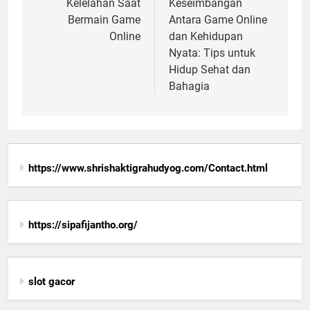
Kelelahan Saat
Keseimbangan
Bermain Game
Antara Game Online
Online
dan Kehidupan
Nyata: Tips untuk
Hidup Sehat dan
Bahagia
https://www.shrishaktigrahudyog.com/Contact.html
https://sipafijantho.org/
slot gacor