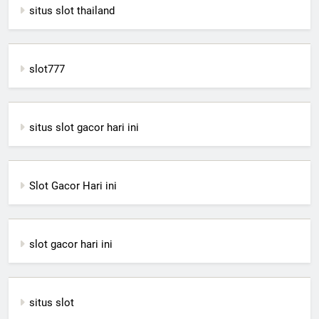
situs slot thailand
slot777
situs slot gacor hari ini
Slot Gacor Hari ini
slot gacor hari ini
situs slot