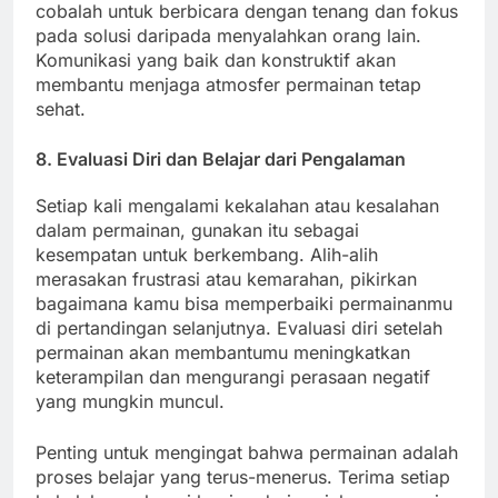
cobalah untuk berbicara dengan tenang dan fokus
pada solusi daripada menyalahkan orang lain.
Komunikasi yang baik dan konstruktif akan
membantu menjaga atmosfer permainan tetap
sehat.
8.
Evaluasi Diri dan Belajar dari Pengalaman
Setiap kali mengalami kekalahan atau kesalahan
dalam permainan, gunakan itu sebagai
kesempatan untuk berkembang. Alih-alih
merasakan frustrasi atau kemarahan, pikirkan
bagaimana kamu bisa memperbaiki permainanmu
di pertandingan selanjutnya. Evaluasi diri setelah
permainan akan membantumu meningkatkan
keterampilan dan mengurangi perasaan negatif
yang mungkin muncul.
Penting untuk mengingat bahwa permainan adalah
proses belajar yang terus-menerus. Terima setiap