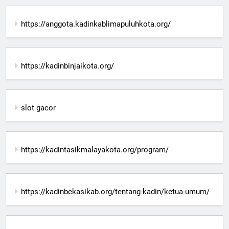
https://anggota.kadinkablimapuluhkota.org/
https://kadinbinjaikota.org/
slot gacor
https://kadintasikmalayakota.org/program/
https://kadinbekasikab.org/tentang-kadin/ketua-umum/