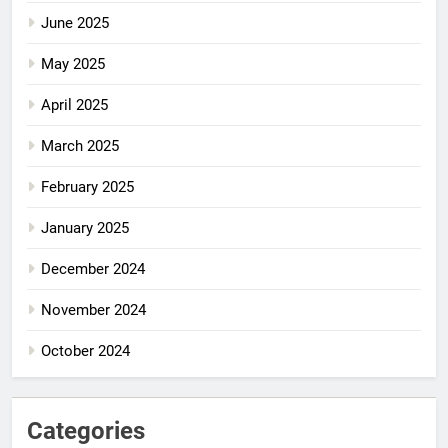
June 2025
May 2025
April 2025
March 2025
February 2025
January 2025
December 2024
November 2024
October 2024
Categories