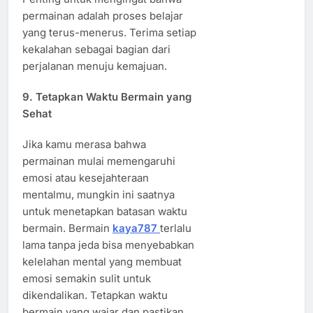
permainan adalah proses belajar
yang terus-menerus. Terima setiap
kekalahan sebagai bagian dari
perjalanan menuju kemajuan.
9.
Tetapkan Waktu Bermain yang
Sehat
Jika kamu merasa bahwa
permainan mulai memengaruhi
emosi atau kesejahteraan
mentalmu, mungkin ini saatnya
untuk menetapkan batasan waktu
bermain. Bermain
kaya787
terlalu
lama tanpa jeda bisa menyebabkan
kelelahan mental yang membuat
emosi semakin sulit untuk
dikendalikan. Tetapkan waktu
bermain yang wajar dan pastikan