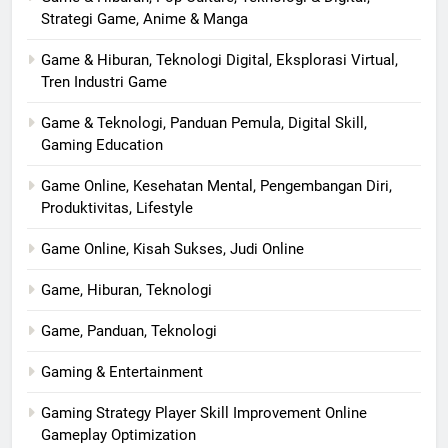
Strategi Game, Anime & Manga
Game & Hiburan, Teknologi Digital, Eksplorasi Virtual,
Tren Industri Game
Game & Teknologi, Panduan Pemula, Digital Skill,
Gaming Education
Game Online, Kesehatan Mental, Pengembangan Diri,
Produktivitas, Lifestyle
Game Online, Kisah Sukses, Judi Online
Game, Hiburan, Teknologi
Game, Panduan, Teknologi
Gaming & Entertainment
Gaming Strategy Player Skill Improvement Online
Gameplay Optimization