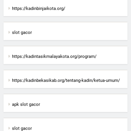
https://kadinbinjaikota.org/
slot gacor
https://kadintasikmalayakota.org/program/
https://kadinbekasikab.org/tentang-kadin/ketua-umum/
apk slot gacor
slot gacor