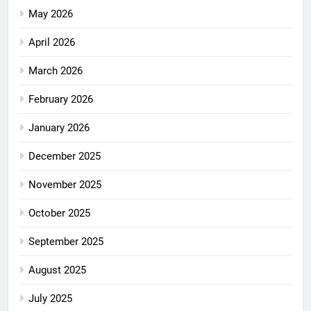
May 2026
April 2026
March 2026
February 2026
January 2026
December 2025
November 2025
October 2025
September 2025
August 2025
July 2025