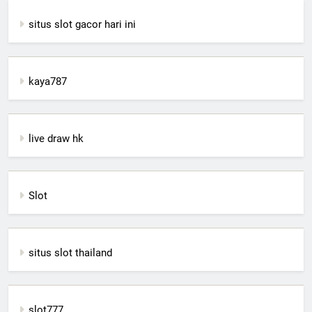
situs slot gacor hari ini
kaya787
live draw hk
Slot
situs slot thailand
slot777