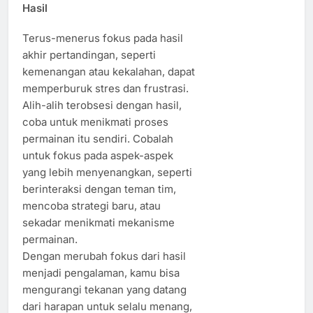
Hasil
Terus-menerus fokus pada hasil
akhir pertandingan, seperti
kemenangan atau kekalahan, dapat
memperburuk stres dan frustrasi.
Alih-alih terobsesi dengan hasil,
coba untuk menikmati proses
permainan itu sendiri. Cobalah
untuk fokus pada aspek-aspek
yang lebih menyenangkan, seperti
berinteraksi dengan teman tim,
mencoba strategi baru, atau
sekadar menikmati mekanisme
permainan.
Dengan merubah fokus dari hasil
menjadi pengalaman, kamu bisa
mengurangi tekanan yang datang
dari harapan untuk selalu menang,