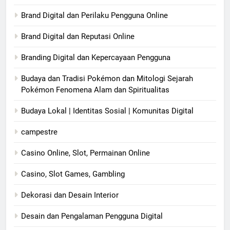
Brand Digital dan Perilaku Pengguna Online
Brand Digital dan Reputasi Online
Branding Digital dan Kepercayaan Pengguna
Budaya dan Tradisi Pokémon dan Mitologi Sejarah
Pokémon Fenomena Alam dan Spiritualitas
Budaya Lokal | Identitas Sosial | Komunitas Digital
campestre
Casino Online, Slot, Permainan Online
Casino, Slot Games, Gambling
Dekorasi dan Desain Interior
Desain dan Pengalaman Pengguna Digital