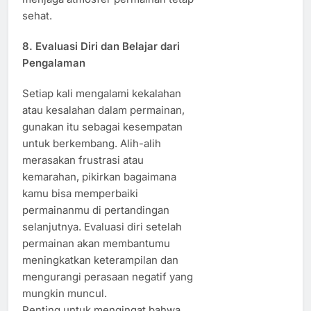
sehat.
8.
Evaluasi Diri dan Belajar dari
Pengalaman
Setiap kali mengalami kekalahan
atau kesalahan dalam permainan,
gunakan itu sebagai kesempatan
untuk berkembang. Alih-alih
merasakan frustrasi atau
kemarahan, pikirkan bagaimana
kamu bisa memperbaiki
permainanmu di pertandingan
selanjutnya. Evaluasi diri setelah
permainan akan membantumu
meningkatkan keterampilan dan
mengurangi perasaan negatif yang
mungkin muncul.
Penting untuk mengingat bahwa