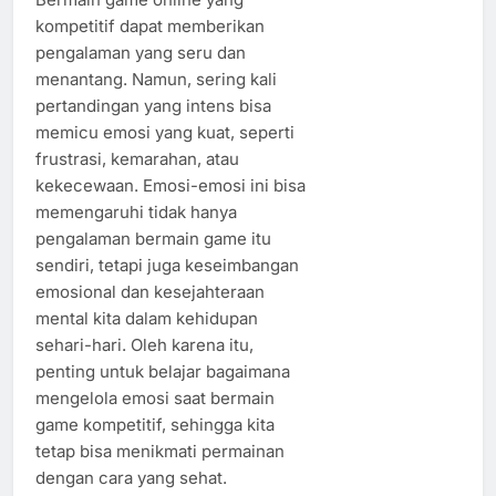
kompetitif dapat memberikan
pengalaman yang seru dan
menantang. Namun, sering kali
pertandingan yang intens bisa
memicu emosi yang kuat, seperti
frustrasi, kemarahan, atau
kekecewaan. Emosi-emosi ini bisa
memengaruhi tidak hanya
pengalaman bermain game itu
sendiri, tetapi juga keseimbangan
emosional dan kesejahteraan
mental kita dalam kehidupan
sehari-hari. Oleh karena itu,
penting untuk belajar bagaimana
mengelola emosi saat bermain
game kompetitif, sehingga kita
tetap bisa menikmati permainan
dengan cara yang sehat.