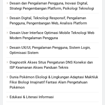
Desain dan Pengalaman Pengguna, Inovasi Digital,
Strategi Pengembangan Platform, Psikologi Teknologi
Desain Digital, Teknologi Responsif, Pengalaman
Pengguna, Pengembangan Web, Analisis Platform
Desain User Interface Optimasi Mobile Teknologi Web
Modern Pengalaman Pengguna
Desain UX/UI, Pengalaman Pengguna, Sistem Login,
Optimisasi Sistem
Diagnostik Akses Situs Pengaturan DNS Koneksi dan
ISP Keamanan Akses Panduan Teknis
Dunia Pokémon Ekologi & Lingkungan Adaptasi Makhluk
Fiksi Biologi Imajinatif Fantasi Alam Pengetahuan
Pokémon
Edukasi & Literasi Informasi