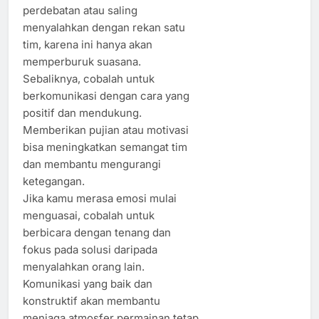
perdebatan atau saling
menyalahkan dengan rekan satu
tim, karena ini hanya akan
memperburuk suasana.
Sebaliknya, cobalah untuk
berkomunikasi dengan cara yang
positif dan mendukung.
Memberikan pujian atau motivasi
bisa meningkatkan semangat tim
dan membantu mengurangi
ketegangan.
Jika kamu merasa emosi mulai
menguasai, cobalah untuk
berbicara dengan tenang dan
fokus pada solusi daripada
menyalahkan orang lain.
Komunikasi yang baik dan
konstruktif akan membantu
menjaga atmosfer permainan tetap