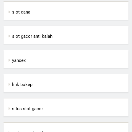
slot dana
slot gacor anti kalah
yandex
link bokep
situs slot gacor