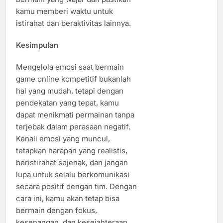
kamu memberi waktu untuk
istirahat dan beraktivitas lainnya.
Kesimpulan
Mengelola emosi saat bermain
game online kompetitif bukanlah
hal yang mudah, tetapi dengan
pendekatan yang tepat, kamu
dapat menikmati permainan tanpa
terjebak dalam perasaan negatif.
Kenali emosi yang muncul,
tetapkan harapan yang realistis,
beristirahat sejenak, dan jangan
lupa untuk selalu berkomunikasi
secara positif dengan tim. Dengan
cara ini, kamu akan tetap bisa
bermain dengan fokus,
kesenangan, dan kesejahteraan