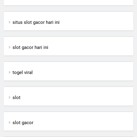
situs slot gacor hari ini
slot gacor hari ini
togel viral
slot
slot gacor