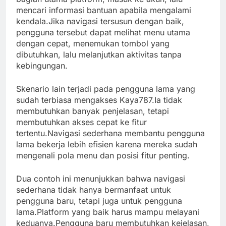
mencari informasi bantuan apabila mengalami
kendala.Jika navigasi tersusun dengan baik,
pengguna tersebut dapat melihat menu utama
dengan cepat, menemukan tombol yang
dibutuhkan, lalu melanjutkan aktivitas tanpa
kebingungan.
Skenario lain terjadi pada pengguna lama yang
sudah terbiasa mengakses Kaya787.Ia tidak
membutuhkan banyak penjelasan, tetapi
membutuhkan akses cepat ke fitur
tertentu.Navigasi sederhana membantu pengguna
lama bekerja lebih efisien karena mereka sudah
mengenali pola menu dan posisi fitur penting.
Dua contoh ini menunjukkan bahwa navigasi
sederhana tidak hanya bermanfaat untuk
pengguna baru, tetapi juga untuk pengguna
lama.Platform yang baik harus mampu melayani
keduanya.Pengguna baru membutuhkan kejelasan,