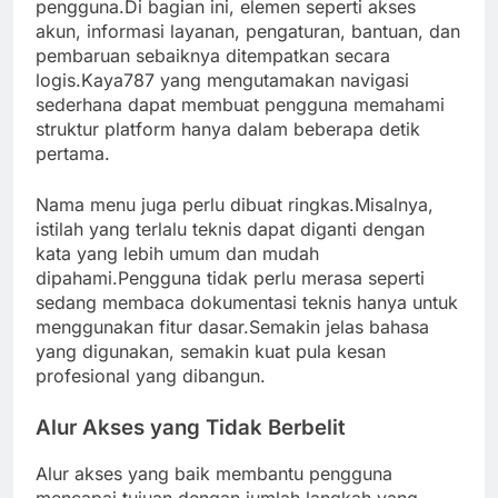
pengguna.Di bagian ini, elemen seperti akses
akun, informasi layanan, pengaturan, bantuan, dan
pembaruan sebaiknya ditempatkan secara
logis.Kaya787 yang mengutamakan navigasi
sederhana dapat membuat pengguna memahami
struktur platform hanya dalam beberapa detik
pertama.
Nama menu juga perlu dibuat ringkas.Misalnya,
istilah yang terlalu teknis dapat diganti dengan
kata yang lebih umum dan mudah
dipahami.Pengguna tidak perlu merasa seperti
sedang membaca dokumentasi teknis hanya untuk
menggunakan fitur dasar.Semakin jelas bahasa
yang digunakan, semakin kuat pula kesan
profesional yang dibangun.
Alur Akses yang Tidak Berbelit
Alur akses yang baik membantu pengguna