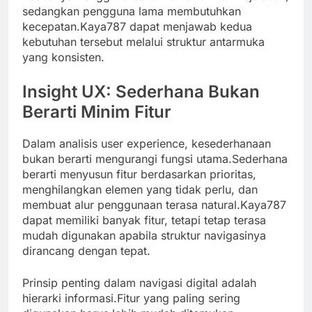
sedangkan pengguna lama membutuhkan
kecepatan.Kaya787 dapat menjawab kedua
kebutuhan tersebut melalui struktur antarmuka
yang konsisten.
Insight UX: Sederhana Bukan
Berarti Minim Fitur
Dalam analisis user experience, kesederhanaan
bukan berarti mengurangi fungsi utama.Sederhana
berarti menyusun fitur berdasarkan prioritas,
menghilangkan elemen yang tidak perlu, dan
membuat alur penggunaan terasa natural.Kaya787
dapat memiliki banyak fitur, tetapi tetap terasa
mudah digunakan apabila struktur navigasinya
dirancang dengan tepat.
Prinsip penting dalam navigasi digital adalah
hierarki informasi.Fitur yang paling sering