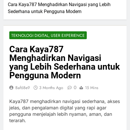
Cara Kaya787 Menghadirkan Navigasi yang Lebih
Sederhana untuk Pengguna Modern
TEKNOLOGI DIGITAL, USER EXPERIENCE
Cara Kaya787
Menghadirkan Navigasi
yang Lebih Sederhana untuk
Pengguna Modern
0
Baf68e9
3 Months Ago
15 Mins
Kaya787 menghadirkan navigasi sederhana, akses
jelas, dan pengalaman digital yang rapi agar
pengguna menjelajah lebih nyaman, aman, dan
terarah.