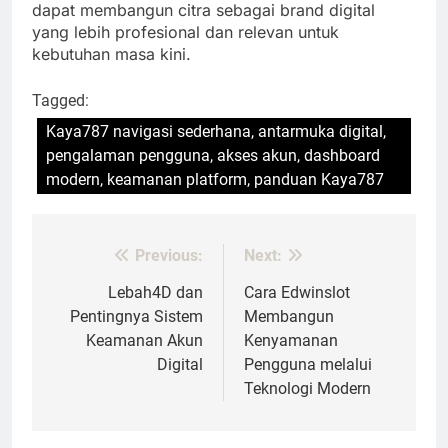
dapat membangun citra sebagai brand digital
yang lebih profesional dan relevan untuk
kebutuhan masa kini.
Tagged:
Kaya787 navigasi sederhana, antarmuka digital,
pengalaman pengguna, akses akun, dashboard
modern, keamanan platform, panduan Kaya787
Previous:
Next:
Post
navigation
Lebah4D dan
Cara Edwinslot
Pentingnya Sistem
Membangun
Keamanan Akun
Kenyamanan
Digital
Pengguna melalui
Teknologi Modern