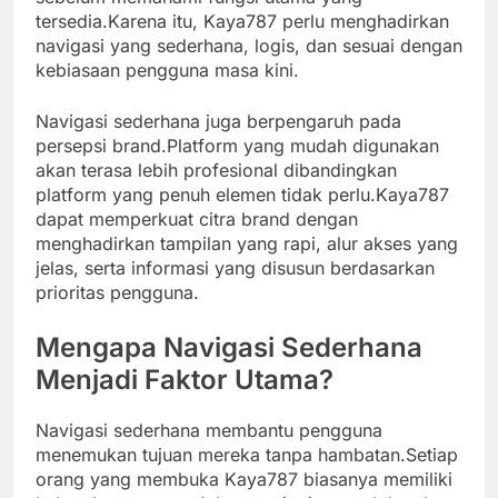
tersedia.Karena itu, Kaya787 perlu menghadirkan
navigasi yang sederhana, logis, dan sesuai dengan
kebiasaan pengguna masa kini.
Navigasi sederhana juga berpengaruh pada
persepsi brand.Platform yang mudah digunakan
akan terasa lebih profesional dibandingkan
platform yang penuh elemen tidak perlu.Kaya787
dapat memperkuat citra brand dengan
menghadirkan tampilan yang rapi, alur akses yang
jelas, serta informasi yang disusun berdasarkan
prioritas pengguna.
Mengapa Navigasi Sederhana
Menjadi Faktor Utama?
Navigasi sederhana membantu pengguna
menemukan tujuan mereka tanpa hambatan.Setiap
orang yang membuka Kaya787 biasanya memiliki