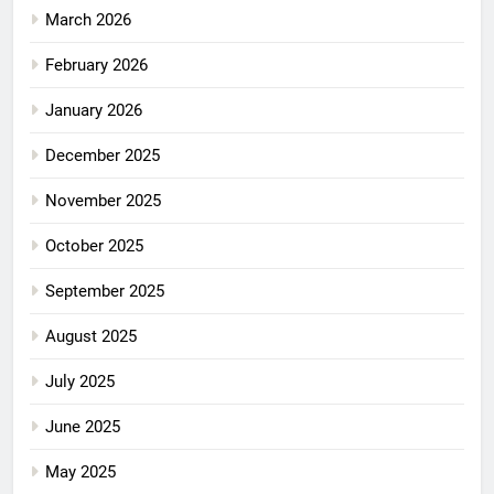
March 2026
February 2026
January 2026
December 2025
November 2025
October 2025
September 2025
August 2025
July 2025
June 2025
May 2025