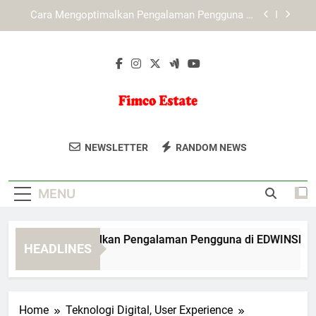
Skip
Cara Mengoptimalkan Pengalaman Akses
to
EDWINSLOT secara Nyaman dan Terarah
content
Cara Mengoptimalkan Pengalaman Akses
LEBAH4D secara Nyaman dan Terarah
Cara Mengoptimalkan Pengalaman Pengguna di
EDWINSLOT secara Aman dan Terkendali
Cara Mengoptimalkan Pengalaman Pengguna di
LEBAH4D
Fimco Estate
Dapatkan Properti Impian Anda Dengan
Cara Mengoptimalkan Pengalaman Akses
NEWSLETTER
RANDOM NEWS
EDWINSLOT secara Nyaman dan Terarah
FIMCO Estate. Agen Real Estate Yang
Cara Mengoptimalkan Pengalaman Akses
Siap Membantu Anda Menemukan
LEBAH4D secara Nyaman dan Terarah
MENU
Rumah Yang Sempurna.
ra Mengoptimalkan Pengalaman Pengguna di EDWINSLOT sec
HEADLINES
Weeks Ago
Home
Teknologi Digital, User Experience