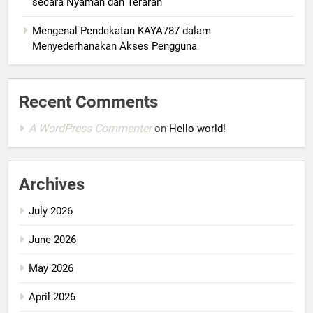
secara Nyaman dan Terarah
Mengenal Pendekatan KAYA787 dalam
Menyederhanakan Akses Pengguna
Recent Comments
A WordPress Commenter
on
Hello world!
Archives
July 2026
June 2026
May 2026
April 2026