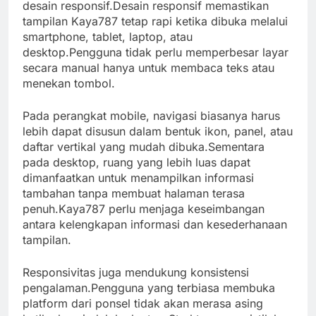
desain responsif.Desain responsif memastikan
tampilan Kaya787 tetap rapi ketika dibuka melalui
smartphone, tablet, laptop, atau
desktop.Pengguna tidak perlu memperbesar layar
secara manual hanya untuk membaca teks atau
menekan tombol.
Pada perangkat mobile, navigasi biasanya harus
lebih dapat disusun dalam bentuk ikon, panel, atau
daftar vertikal yang mudah dibuka.Sementara
pada desktop, ruang yang lebih luas dapat
dimanfaatkan untuk menampilkan informasi
tambahan tanpa membuat halaman terasa
penuh.Kaya787 perlu menjaga keseimbangan
antara kelengkapan informasi dan kesederhanaan
tampilan.
Responsivitas juga mendukung konsistensi
pengalaman.Pengguna yang terbiasa membuka
platform dari ponsel tidak akan merasa asing