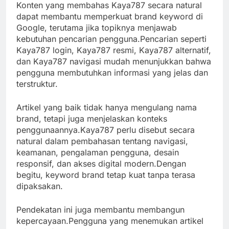
Konten yang membahas Kaya787 secara natural
dapat membantu memperkuat brand keyword di
Google, terutama jika topiknya menjawab
kebutuhan pencarian pengguna.Pencarian seperti
Kaya787 login, Kaya787 resmi, Kaya787 alternatif,
dan Kaya787 navigasi mudah menunjukkan bahwa
pengguna membutuhkan informasi yang jelas dan
terstruktur.
Artikel yang baik tidak hanya mengulang nama
brand, tetapi juga menjelaskan konteks
penggunaannya.Kaya787 perlu disebut secara
natural dalam pembahasan tentang navigasi,
keamanan, pengalaman pengguna, desain
responsif, dan akses digital modern.Dengan
begitu, keyword brand tetap kuat tanpa terasa
dipaksakan.
Pendekatan ini juga membantu membangun
kepercayaan.Pengguna yang menemukan artikel