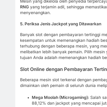
Mesin yang dikelola oleh penyedia terperca
RNG
yang terjamin adil, sehingga memasti
menyenangkan.
5. Periksa Jenis Jackpot yang Ditawarkan
Banyak slot dengan pembayaran tertinggi 
kesempatan untuk memenangkan hadiah besar
terhubung dengan beberapa mesin, yang mem
melibatkan lebih banyak pemain. Pilih mesin 
tujuan Anda adalah memenangkan hadiah be
Slot Online dengan Pembayaran Tertin
Beberapa mesin slot terkenal dengan pembaya
dimainkan oleh pemain di seluruh dunia melip
Mega Moolah (Microgaming):
Salah sat
88,12% dan jackpot yang mencapai juta