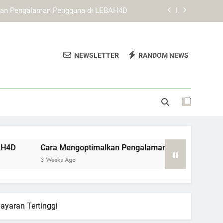
kan Pengalaman Pengguna di LEBAH4D
DWINSLOT secara Nyaman dan Terarah
 LEBAH4D secara Nyaman dan Terarah
NEWSLETTER
RANDOM NEWS
WINSLOT secara Aman dan Terkendali
Estate Yang Siap Membantu Anda Menemukan Rumah Yang
kan Pengalaman Pengguna di LEBAH4D
DWINSLOT secara Nyaman dan Terarah
 LEBAH4D secara Nyaman dan Terarah
 Mengoptimalkan Pengalaman Akses EDWINSLOT secara Nyam
ks Ago
ayaran Tertinggi