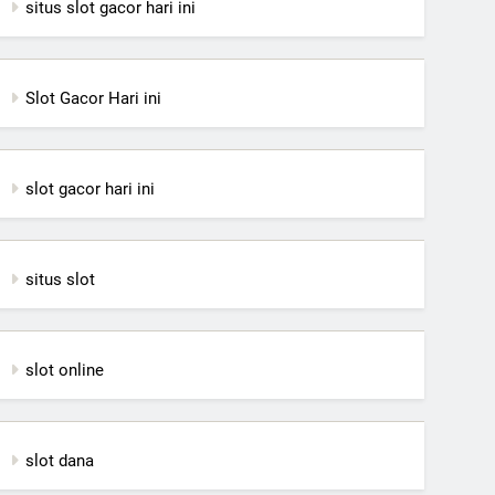
situs slot gacor hari ini
Slot Gacor Hari ini
slot gacor hari ini
situs slot
slot online
slot dana