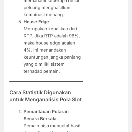
memahami seberapa besar
peluang menghasilkan
kombinasi menang.
House Edge
Merupakan kebalikan dari
RTP. Jika RTP adalah 96%,
maka house edge adalah
4%. Ini menandakan
keuntungan jangka panjang
yang dimiliki sistem
terhadap pemain.
Cara Statistik Digunakan
untuk Menganalisis Pola Slot
Pemantauan Putaran
Secara Berkala
Pemain bisa mencatat hasil