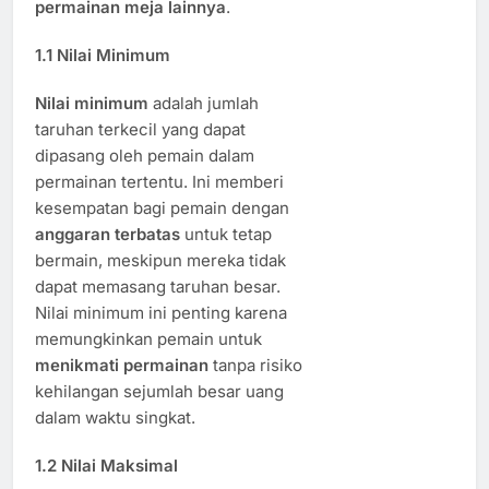
permainan meja lainnya
.
1.1
Nilai Minimum
Nilai minimum
adalah jumlah
taruhan terkecil yang dapat
dipasang oleh pemain dalam
permainan tertentu. Ini memberi
kesempatan bagi pemain dengan
anggaran terbatas
untuk tetap
bermain, meskipun mereka tidak
dapat memasang taruhan besar.
Nilai minimum ini penting karena
memungkinkan pemain untuk
menikmati permainan
tanpa risiko
kehilangan sejumlah besar uang
dalam waktu singkat.
1.2
Nilai Maksimal