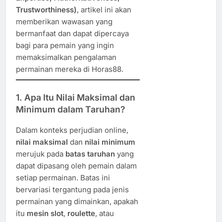
Trustworthiness)
, artikel ini akan
memberikan wawasan yang
bermanfaat dan dapat dipercaya
bagi para pemain yang ingin
memaksimalkan pengalaman
permainan mereka di Horas88.
1.
Apa Itu Nilai Maksimal dan
Minimum dalam Taruhan?
Dalam konteks perjudian online,
nilai maksimal
dan
nilai minimum
merujuk pada
batas taruhan
yang
dapat dipasang oleh pemain dalam
setiap permainan. Batas ini
bervariasi tergantung pada jenis
permainan yang dimainkan, apakah
itu
mesin slot
,
roulette
, atau