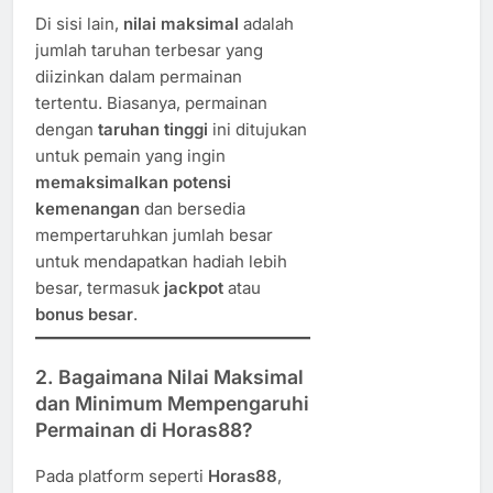
Di sisi lain,
nilai maksimal
adalah
jumlah taruhan terbesar yang
diizinkan dalam permainan
tertentu. Biasanya, permainan
dengan
taruhan tinggi
ini ditujukan
untuk pemain yang ingin
memaksimalkan potensi
kemenangan
dan bersedia
mempertaruhkan jumlah besar
untuk mendapatkan hadiah lebih
besar, termasuk
jackpot
atau
bonus besar
.
2.
Bagaimana Nilai Maksimal
dan Minimum Mempengaruhi
Permainan di Horas88?
Pada platform seperti
Horas88
,