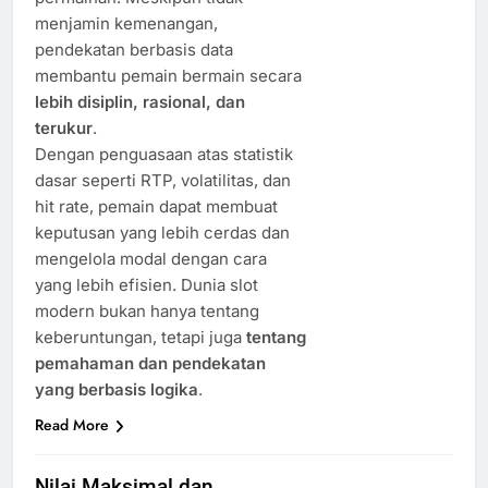
menjamin kemenangan,
pendekatan berbasis data
membantu pemain bermain secara
lebih disiplin, rasional, dan
terukur
.
Dengan penguasaan atas statistik
dasar seperti RTP, volatilitas, dan
hit rate, pemain dapat membuat
keputusan yang lebih cerdas dan
mengelola modal dengan cara
yang lebih efisien. Dunia slot
modern bukan hanya tentang
keberuntungan, tetapi juga
tentang
pemahaman dan pendekatan
yang berbasis logika
.
Read More
Nilai Maksimal dan