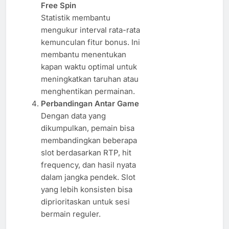
Free Spin
Statistik membantu
mengukur interval rata-rata
kemunculan fitur bonus. Ini
membantu menentukan
kapan waktu optimal untuk
meningkatkan taruhan atau
menghentikan permainan.
Perbandingan Antar Game
Dengan data yang
dikumpulkan, pemain bisa
membandingkan beberapa
slot berdasarkan RTP, hit
frequency, dan hasil nyata
dalam jangka pendek. Slot
yang lebih konsisten bisa
diprioritaskan untuk sesi
bermain reguler.