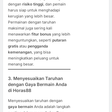
dengan
risiko tinggi
, dan pemain
harus siap untuk menghadapi
kerugian yang lebih besar.
Permainan dengan taruhan
maksimal juga sering kali
menawarkan
fitur bonus
yang lebih
menguntungkan, seperti
putaran
gratis
atau
pengganda
kemenangan
, yang bisa
meningkatkan peluang untuk
menang besar.
3.
Menyesuaikan Taruhan
dengan Gaya Bermain Anda
di Horas88
Menyesuaikan taruhan dengan
gaya bermain
Anda adalah langkah