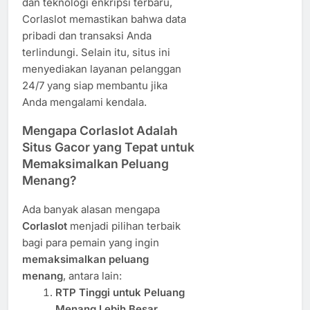
dan teknologi enkripsi terbaru,
Corlaslot memastikan bahwa data
pribadi dan transaksi Anda
terlindungi. Selain itu, situs ini
menyediakan layanan pelanggan
24/7 yang siap membantu jika
Anda mengalami kendala.
Mengapa Corlaslot Adalah
Situs Gacor yang Tepat untuk
Memaksimalkan Peluang
Menang?
Ada banyak alasan mengapa
Corlaslot
menjadi pilihan terbaik
bagi para pemain yang ingin
memaksimalkan peluang
menang
, antara lain:
RTP Tinggi untuk Peluang
Menang Lebih Besar