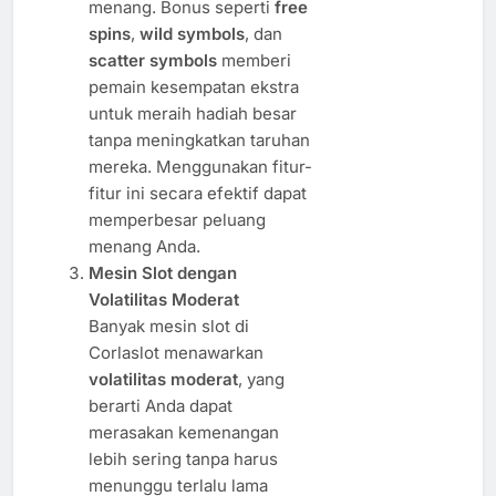
menang. Bonus seperti
free
spins
,
wild symbols
, dan
scatter symbols
memberi
pemain kesempatan ekstra
untuk meraih hadiah besar
tanpa meningkatkan taruhan
mereka. Menggunakan fitur-
fitur ini secara efektif dapat
memperbesar peluang
menang Anda.
Mesin Slot dengan
Volatilitas Moderat
Banyak mesin slot di
Corlaslot menawarkan
volatilitas moderat
, yang
berarti Anda dapat
merasakan kemenangan
lebih sering tanpa harus
menunggu terlalu lama