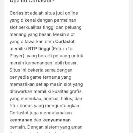
Apa Itu Corlaslot?
Corlaslot
adalah situs judi online
yang dikenal dengan permainan
slot berkualitas tinggi dan peluang
menang yang besar. Mesin slot
yang ditawarkan oleh
Corlaslot
memiliki
RTP tinggi
(Return to
Player), yang berarti peluang untuk
meraih kemenangan lebih besar.
Situs ini bekerja sama dengan
penyedia game ternama yang
memastikan setiap mesin slot yang
ditawarkan memiliki kualitas grafis
yang memukau, animasi halus, dan
fitur bonus yang menguntungkan.
Corlaslot juga mengutamakan
keamanan
dan
kenyamanan
pemain. Dengan sistem yang aman