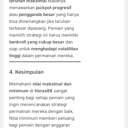
taruhan maksimal
biasanya
menawarkan
jackpot progresif
atau
pengganda besar
yang hanya
bisa dimenangkan jika taruhan
terbesar dipasang. Pemain yang
memilih strategi ini harus memiliki
bankroll yang cukup besar
dan
siap untuk
menghadapi volatilitas
tinggi
dalam permainan mereka.
4.
Kesimpulan
Memahami
nilai maksimal dan
minimum
di
Horas88
sangat
penting bagi setiap pemain yang
ingin merencanakan strategi
permainan mereka dengan baik.
Nilai minimum memberi peluang
bagi pemain dengan anggaran