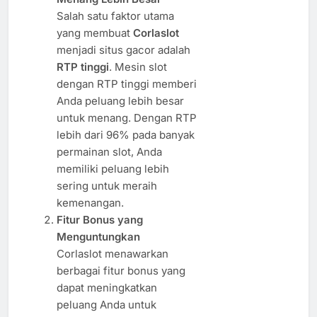
Salah satu faktor utama
yang membuat
Corlaslot
menjadi situs gacor adalah
RTP tinggi
. Mesin slot
dengan RTP tinggi memberi
Anda peluang lebih besar
untuk menang. Dengan RTP
lebih dari 96% pada banyak
permainan slot, Anda
memiliki peluang lebih
sering untuk meraih
kemenangan.
Fitur Bonus yang
Menguntungkan
Corlaslot menawarkan
berbagai fitur bonus yang
dapat meningkatkan
peluang Anda untuk