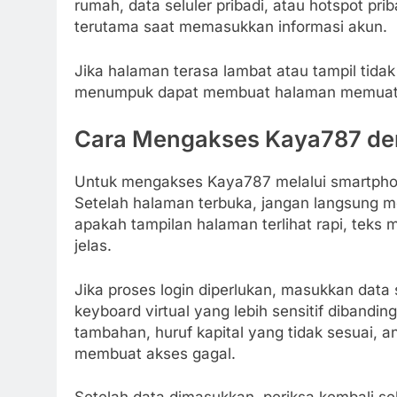
rumah, data seluler pribadi, atau hotspot prib
terutama saat memasukkan informasi akun.
Jika halaman terasa lambat atau tampil tida
menumpuk dapat membuat halaman memuat d
Cara Mengakses Kaya787 den
Untuk mengakses Kaya787 melalui smartphon
Setelah halaman terbuka, jangan langsung m
apakah tampilan halaman terlihat rapi, teks
jelas.
Jika proses login diperlukan, masukkan dat
keyboard virtual yang lebih sensitif dibanding
tambahan, huruf kapital yang tidak sesuai, a
membuat akses gagal.