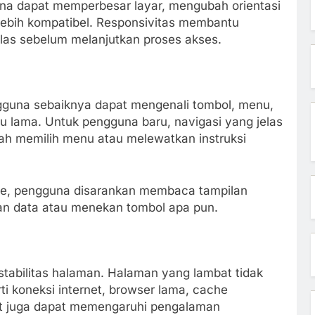
una dapat memperbesar layar, mengubah orientasi
lebih kompatibel. Responsivitas membantu
las sebelum melanjutkan proses akses.
gguna sebaiknya dapat mengenali tombol, menu,
lu lama. Untuk pengguna baru, navigasi yang jelas
ah memilih menu atau melewatkan instruksi
e, pengguna disarankan membaca tampilan
n data atau menekan tombol apa pun.
 stabilitas halaman. Halaman yang lambat tidak
rti koneksi internet, browser lama, cache
at juga dapat memengaruhi pengalaman