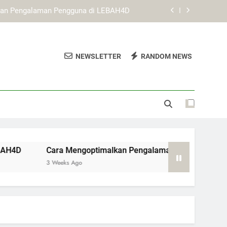
kan Pengalaman Pengguna di LEBAH4D
DWINSLOT secara Nyaman dan Terarah
 LEBAH4D secara Nyaman dan Terarah
NEWSLETTER
RANDOM NEWS
WINSLOT secara Aman dan Terkendali
Estate Yang Siap Membantu Anda Menemukan Rumah Yang
kan Pengalaman Pengguna di LEBAH4D
DWINSLOT secara Nyaman dan Terarah
 LEBAH4D secara Nyaman dan Terarah
Cara Mengoptimalkan Pengalaman Akses EDWINSLOT secara
3 Weeks Ago