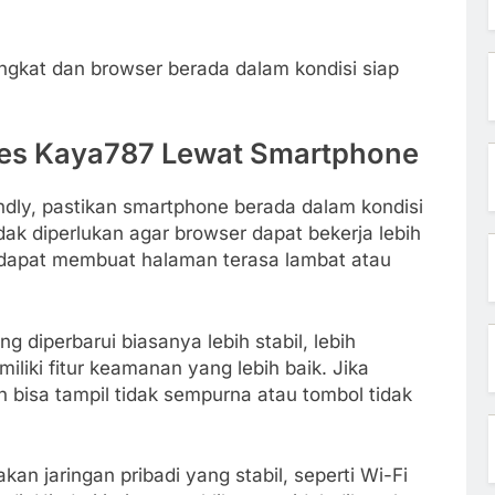
ngkat dan browser berada dalam kondisi siap
es Kaya787 Lewat Smartphone
ly, pastikan smartphone berada dalam kondisi
idak diperlukan agar browser dapat bekerja lebih
an dapat membuat halaman terasa lambat atau
 diperbarui biasanya lebih stabil, lebih
iki fitur keamanan yang lebih baik. Jika
n bisa tampil tidak sempurna atau tombol tidak
kan jaringan pribadi yang stabil, seperti Wi-Fi