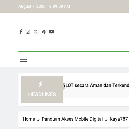
Skip
August 7, 2026
9:09:10 AM
to
content
Fim
Dapa
ngguna di EDWINSLOT secara Aman dan Terkendali
Ca
2 W
HEADLINES
Home
Panduan Akses Mobile Digital
Kaya787 