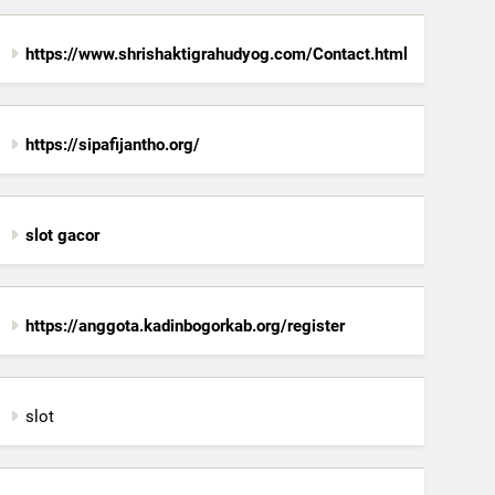
https://www.shrishaktigrahudyog.com/Contact.html
https://sipafijantho.org/
slot gacor
https://anggota.kadinbogorkab.org/register
slot