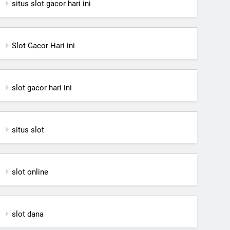
situs slot gacor hari ini
Slot Gacor Hari ini
slot gacor hari ini
situs slot
slot online
slot dana