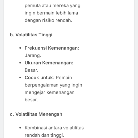
pemula atau mereka yang
ingin bermain lebih lama
dengan risiko rendah.
b. Volatilitas Tinggi
Frekuensi Kemenangan:
Jarang.
Ukuran Kemenangan:
Besar.
Cocok untuk:
Pemain
berpengalaman yang ingin
mengejar kemenangan
besar.
c. Volatilitas Menengah
Kombinasi antara volatilitas
rendah dan tinggi.