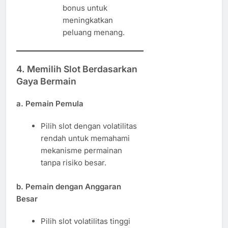
bonus untuk
meningkatkan
peluang menang.
4. Memilih Slot Berdasarkan
Gaya Bermain
a. Pemain Pemula
Pilih slot dengan volatilitas
rendah untuk memahami
mekanisme permainan
tanpa risiko besar.
b. Pemain dengan Anggaran
Besar
Pilih slot volatilitas tinggi