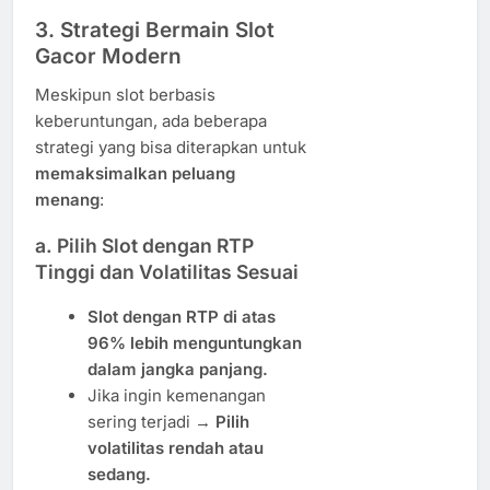
3. Strategi Bermain Slot
Gacor Modern
Meskipun slot berbasis
keberuntungan, ada beberapa
strategi yang bisa diterapkan untuk
memaksimalkan peluang
menang
:
a. Pilih Slot dengan RTP
Tinggi dan Volatilitas Sesuai
Slot dengan RTP di atas
96% lebih menguntungkan
dalam jangka panjang.
Jika ingin kemenangan
sering terjadi →
Pilih
volatilitas rendah atau
sedang.