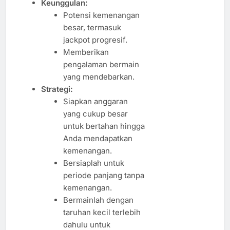
Keunggulan:
Potensi kemenangan
besar, termasuk
jackpot progresif.
Memberikan
pengalaman bermain
yang mendebarkan.
Strategi:
Siapkan anggaran
yang cukup besar
untuk bertahan hingga
Anda mendapatkan
kemenangan.
Bersiaplah untuk
periode panjang tanpa
kemenangan.
Bermainlah dengan
taruhan kecil terlebih
dahulu untuk