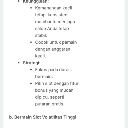
Keunggulan:
Kemenangan kecil
tetapi konsisten
membantu menjaga
saldo Anda tetap
stabil.
Cocok untuk pemain
dengan anggaran
kecil.
Strategi:
Fokus pada durasi
bermain.
Pilih slot dengan fitur
bonus yang mudah
dipicu, seperti
putaran gratis.
b. Bermain Slot Volatilitas Tinggi