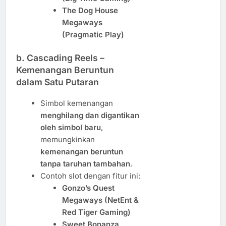
The Dog House
Megaways
(Pragmatic Play)
b. Cascading Reels –
Kemenangan Beruntun
dalam Satu Putaran
Simbol kemenangan
menghilang dan digantikan
oleh simbol baru
,
memungkinkan
kemenangan beruntun
tanpa taruhan tambahan
.
Contoh slot dengan fitur ini:
Gonzo’s Quest
Megaways (NetEnt &
Red Tiger Gaming)
Sweet Bonanza