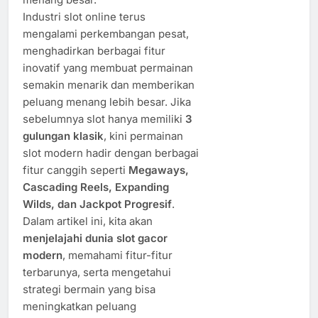
Industri slot online terus
mengalami perkembangan pesat,
menghadirkan berbagai fitur
inovatif yang membuat permainan
semakin menarik dan memberikan
peluang menang lebih besar. Jika
sebelumnya slot hanya memiliki
3
gulungan klasik
, kini permainan
slot modern hadir dengan berbagai
fitur canggih seperti
Megaways,
Cascading Reels, Expanding
Wilds, dan Jackpot Progresif
.
Dalam artikel ini, kita akan
menjelajahi dunia slot gacor
modern
, memahami fitur-fitur
terbarunya, serta mengetahui
strategi bermain yang bisa
meningkatkan peluang