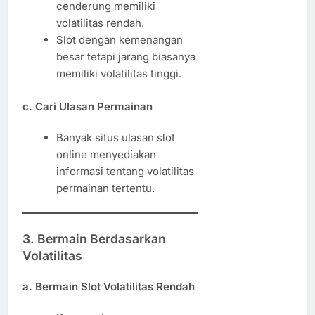
cenderung memiliki
volatilitas rendah.
Slot dengan kemenangan
besar tetapi jarang biasanya
memiliki volatilitas tinggi.
c. Cari Ulasan Permainan
Banyak situs ulasan slot
online menyediakan
informasi tentang volatilitas
permainan tertentu.
3. Bermain Berdasarkan
Volatilitas
a. Bermain Slot Volatilitas Rendah