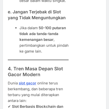
besar dalam waktu singkat.
e. Jangan Terjebak di Slot
yang Tidak Menguntungkan
Jika dalam
50-100 putaran
tidak ada tanda-tanda
kemenangan besar
,
pertimbangkan untuk pindah
ke game lain.
4. Tren Masa Depan Slot
Gacor Modern
Dunia
slot gacor
online terus
berkembang, dan beberapa tren
terbaru yang mulai diterapkan
antara lain:
✔
Slot Berbasis Blockchain dan