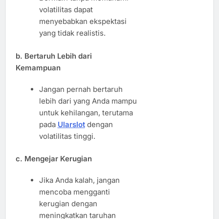
volatilitas dapat
menyebabkan ekspektasi
yang tidak realistis.
b. Bertaruh Lebih dari
Kemampuan
Jangan pernah bertaruh
lebih dari yang Anda mampu
untuk kehilangan, terutama
pada
Ularslot
dengan
volatilitas tinggi.
c. Mengejar Kerugian
Jika Anda kalah, jangan
mencoba mengganti
kerugian dengan
meningkatkan taruhan