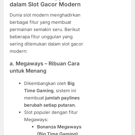
dalam Slot Gacor Modern
Dunia slot modern menghadirkan
berbagai fitur yang membuat
permainan semakin seru. Berikut
beberapa fitur unggulan yang
sering ditemukan dalam slot gacor
modern:
a. Megaways – Ribuan Cara
untuk Menang
Dikembangkan oleh
Big
Time Gaming
, sistem ini
membuat
jumlah paylines
berubah setiap putaran
.
Slot populer dengan fitur
Megaways:
Bonanza Megaways
(Big Time Gaming)