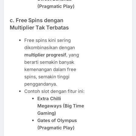
(Pragmatic Play)
c. Free Spins dengan
Multiplier Tak Terbatas
Free spins kini sering
dikombinasikan dengan
multiplier progresif
, yang
berarti semakin banyak
kemenangan dalam free
spins, semakin tinggi
penggandanya.
Contoh slot dengan fitur ini:
Extra Chilli
Megaways (Big Time
Gaming)
Gates of Olympus
(Pragmatic Play)