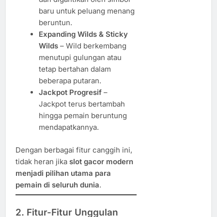
baru untuk peluang menang
beruntun.
Expanding Wilds & Sticky
Wilds
– Wild berkembang
menutupi gulungan atau
tetap bertahan dalam
beberapa putaran.
Jackpot Progresif
–
Jackpot terus bertambah
hingga pemain beruntung
mendapatkannya.
Dengan berbagai fitur canggih ini,
tidak heran jika
slot gacor modern
menjadi pilihan utama para
pemain di seluruh dunia
.
2. Fitur-Fitur Unggulan