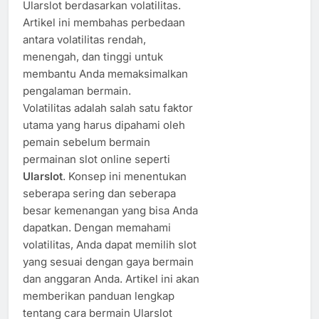
Ularslot berdasarkan volatilitas.
Artikel ini membahas perbedaan
antara volatilitas rendah,
menengah, dan tinggi untuk
membantu Anda memaksimalkan
pengalaman bermain.
Volatilitas adalah salah satu faktor
utama yang harus dipahami oleh
pemain sebelum bermain
permainan slot online seperti
Ularslot
. Konsep ini menentukan
seberapa sering dan seberapa
besar kemenangan yang bisa Anda
dapatkan. Dengan memahami
volatilitas, Anda dapat memilih slot
yang sesuai dengan gaya bermain
dan anggaran Anda. Artikel ini akan
memberikan panduan lengkap
tentang cara bermain Ularslot