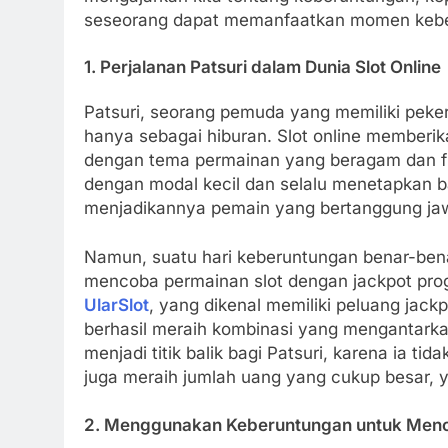
seseorang dapat memanfaatkan momen keber
1.
Perjalanan Patsuri dalam Dunia Slot Online
Patsuri, seorang pemuda yang memiliki peker
hanya sebagai hiburan. Slot online memberi
dengan tema permainan yang beragam dan fitu
dengan modal kecil dan selalu menetapkan b
menjadikannya pemain yang bertanggung ja
Namun, suatu hari keberuntungan benar-ben
mencoba permainan slot dengan jackpot progre
UlarSlot
, yang dikenal memiliki peluang jack
berhasil meraih kombinasi yang mengantarka
menjadi titik balik bagi Patsuri, karena ia t
juga meraih jumlah uang yang cukup besar, 
2.
Menggunakan Keberuntungan untuk Menc