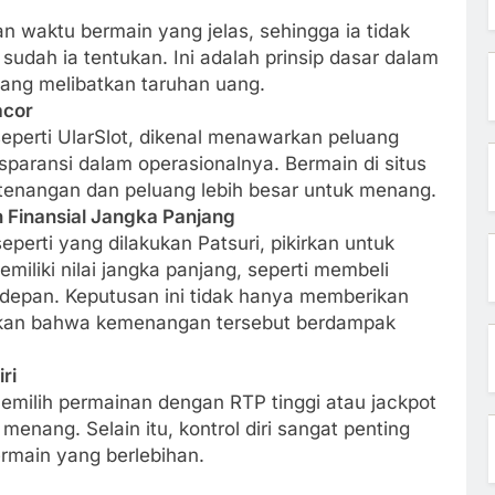
n waktu bermain yang jelas, sehingga ia tidak
udah ia tentukan. Ini adalah prinsip dasar dalam
yang melibatkan taruhan uang.
acor
 seperti UlarSlot, dikenal menawarkan peluang
sparansi dalam operasionalnya. Bermain di situs
tenangan dan peluang lebih besar untuk menang.
Finansial Jangka Panjang
erti yang dilakukan Patsuri, pikirkan untuk
liki nilai jangka panjang, seperti membeli
 depan. Keputusan ini tidak hanya memberikan
ikan bahwa kemenangan tersebut berdampak
ri
memilih permainan dengan RTP tinggi atau jackpot
enang. Selain itu, kontrol diri sangat penting
ermain yang berlebihan.