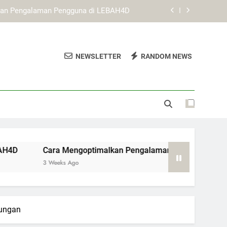
kan Pengalaman Pengguna di LEBAH4D
DWINSLOT secara Nyaman dan Terarah
 LEBAH4D secara Nyaman dan Terarah
NEWSLETTER
RANDOM NEWS
WINSLOT secara Aman dan Terkendali
Estate Yang Siap Membantu Anda Menemukan Rumah Yang
kan Pengalaman Pengguna di LEBAH4D
DWINSLOT secara Nyaman dan Terarah
 LEBAH4D secara Nyaman dan Terarah
a Mengoptimalkan Pengalaman Akses EDWINSLOT secara Nya
eks Ago
tungan