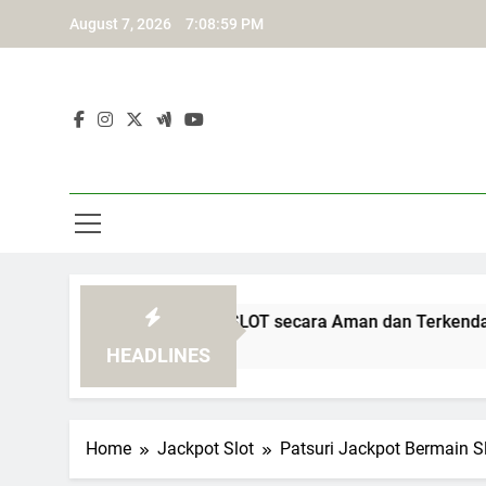
Skip
August 7, 2026
7:09:00 PM
to
content
Fim
Dapa
na di EDWINSLOT secara Aman dan Terkendali
Cara M
2 Weeks 
HEADLINES
Home
Jackpot Slot
Patsuri Jackpot Bermain S