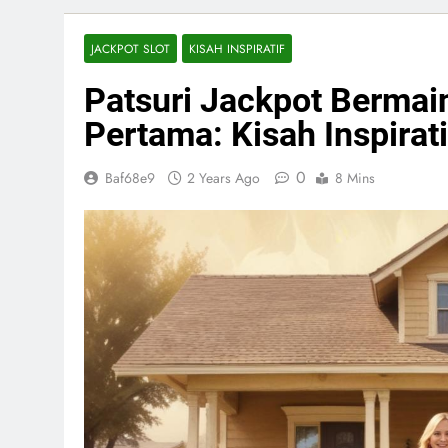
JACKPOT SLOT
KISAH INSPIRATIF
Patsuri Jackpot Bermai
Pertama: Kisah Inspirat
0
Baf68e9
2 Years Ago
8 Mins