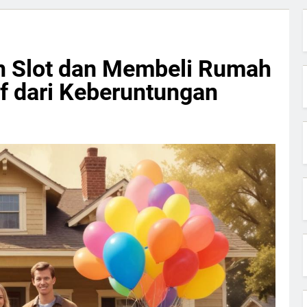
n Slot dan Membeli Rumah
if dari Keberuntungan