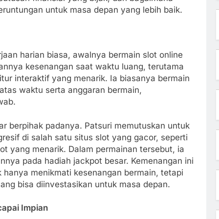
untungan untuk masa depan yang lebih baik.
jaan harian biasa, awalnya bermain slot online
kannya kesenangan saat waktu luang, terutama
r interaktif yang menarik. Ia biasanya bermain
atas waktu serta anggaran bermain,
wab.
ar berpihak padanya. Patsuri memutuskan untuk
sif di salah satu situs slot yang gacor, seperti
pot yang menarik. Dalam permainan tersebut, ia
nnya pada hadiah jackpot besar. Kemenangan ini
idak hanya menikmati kesenangan bermain, tetapi
yang bisa diinvestasikan untuk masa depan.
apai Impian