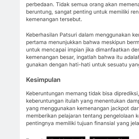
perbedaan. Tidak semua orang akan memenan
beruntung, sangat penting untuk memiliki 
kemenangan tersebut.
Keberhasilan Patsuri dalam menggunakan k
pertama menunjukkan bahwa meskipun bermain 
untuk mencapai impian jika dimanfaatkan de
kemenangan besar, ingatlah bahwa itu adala
gunakan dengan hati-hati untuk sesuatu y
Kesimpulan
Keberuntungan memang tidak bisa diprediksi
keberuntungan itulah yang menentukan dampak
yang menggunakan kemenangan jackpot dari
memberikan pelajaran tentang pengelolaan k
pentingnya memiliki tujuan finansial yang jela