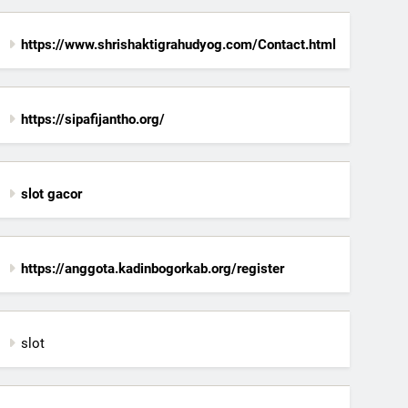
https://www.shrishaktigrahudyog.com/Contact.html
https://sipafijantho.org/
slot gacor
https://anggota.kadinbogorkab.org/register
slot