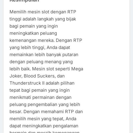
Memilih mesin slot dengan RTP
tinggi adalah langkah yang bijak
bagi pemain yang ingin
meningkatkan peluang
kemenangan mereka. Dengan RTP
yang lebih tinggi, Anda dapat
memainkan lebih banyak putaran
dengan peluang menang yang
lebih baik. Mesin slot seperti Mega
Joker, Blood Suckers, dan
Thunderstruck II adalah pilihan
tepat bagi pemain yang ingin
menikmati permainan dengan
peluang pengembalian yang lebih
besar. Dengan memahami RTP dan
memilih mesin yang tepat, Anda
dapat meningkatkan pengalaman
bermain dan meraih kemenangan