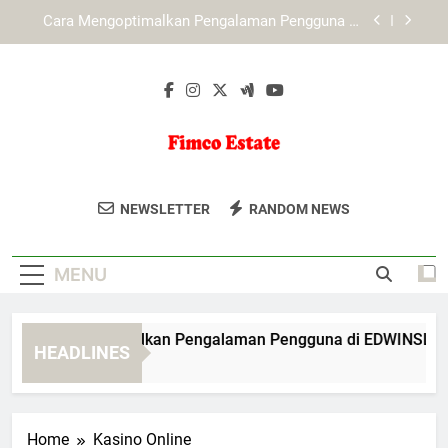
Skip
Cara Mengoptimalkan Pengalaman Akses
to
EDWINSLOT secara Nyaman dan Terarah
content
Cara Mengoptimalkan Pengalaman Akses
LEBAH4D secara Nyaman dan Terarah
Cara Mengoptimalkan Pengalaman Pengguna di
EDWINSLOT secara Aman dan Terkendali
Cara Mengoptimalkan Pengalaman Pengguna di
LEBAH4D
Fimco Estate
Dapatkan Properti Impian Anda Dengan
Cara Mengoptimalkan Pengalaman Akses
NEWSLETTER
RANDOM NEWS
EDWINSLOT secara Nyaman dan Terarah
FIMCO Estate. Agen Real Estate Yang
Cara Mengoptimalkan Pengalaman Akses
Siap Membantu Anda Menemukan
LEBAH4D secara Nyaman dan Terarah
MENU
Rumah Yang Sempurna.
ra Mengoptimalkan Pengalaman Pengguna di EDWINSLOT sec
HEADLINES
eeks Ago
Home
Kasino Online