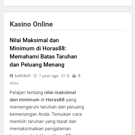
Kasino Online
Nilai Maksimal dan
Minimum di Horas88:
Memahami Batas Taruhan
dan Peluang Menang
baf68e9
1 year ago
0
8
mins
Pelajari tentang
nilai maksimal
dan minimum
di
Horas88
yang
memengaruhi taruhan dan peluang
kemenangan Anda. Temukan cara
memilih taruhan yang tepat dan
memaksimalkan pengalaman