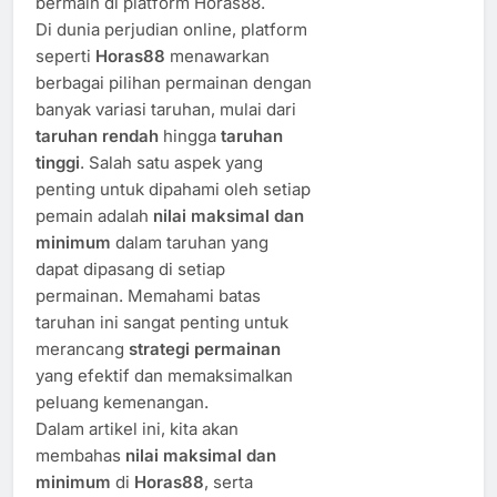
bermain di platform Horas88.
Di dunia perjudian online, platform
seperti
Horas88
menawarkan
berbagai pilihan permainan dengan
banyak variasi taruhan, mulai dari
taruhan rendah
hingga
taruhan
tinggi
. Salah satu aspek yang
penting untuk dipahami oleh setiap
pemain adalah
nilai maksimal dan
minimum
dalam taruhan yang
dapat dipasang di setiap
permainan. Memahami batas
taruhan ini sangat penting untuk
merancang
strategi permainan
yang efektif dan memaksimalkan
peluang kemenangan.
Dalam artikel ini, kita akan
membahas
nilai maksimal dan
minimum
di
Horas88
, serta