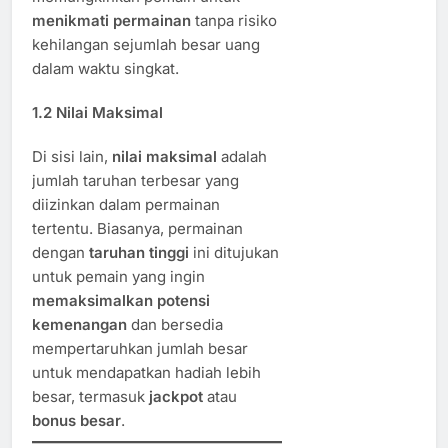
menikmati permainan
tanpa risiko
kehilangan sejumlah besar uang
dalam waktu singkat.
1.2
Nilai Maksimal
Di sisi lain,
nilai maksimal
adalah
jumlah taruhan terbesar yang
diizinkan dalam permainan
tertentu. Biasanya, permainan
dengan
taruhan tinggi
ini ditujukan
untuk pemain yang ingin
memaksimalkan potensi
kemenangan
dan bersedia
mempertaruhkan jumlah besar
untuk mendapatkan hadiah lebih
besar, termasuk
jackpot
atau
bonus besar
.