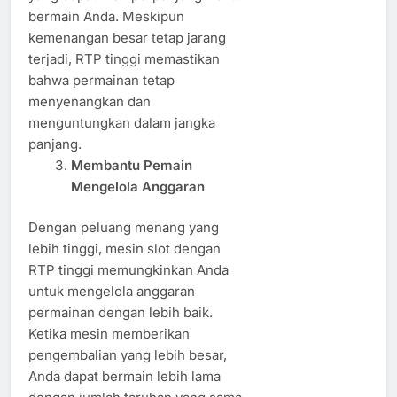
bermain Anda. Meskipun
kemenangan besar tetap jarang
terjadi, RTP tinggi memastikan
bahwa permainan tetap
menyenangkan dan
menguntungkan dalam jangka
panjang.
Membantu Pemain
Mengelola Anggaran
Dengan peluang menang yang
lebih tinggi, mesin slot dengan
RTP tinggi memungkinkan Anda
untuk mengelola anggaran
permainan dengan lebih baik.
Ketika mesin memberikan
pengembalian yang lebih besar,
Anda dapat bermain lebih lama