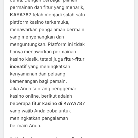
permainan dan fitur yang menarik,
KAYA787
telah menjadi salah satu
platform kasino terkemuka,
menawarkan pengalaman bermain
yang menyenangkan dan
menguntungkan. Platform ini tidak
hanya menawarkan permainan
kasino klasik, tetapi juga
fitur-fitur
inovatif
yang meningkatkan
kenyamanan dan peluang
kemenangan bagi pemain.
Jika Anda seorang penggemar
kasino online, berikut adalah
beberapa
fitur kasino di KAYA787
yang wajib Anda coba untuk
meningkatkan pengalaman
bermain Anda.