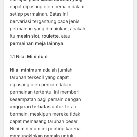
dapat dipasang oleh pemain dalam
setiap permainan. Batas ini
bervariasi tergantung pada jenis
permainan yang dimainkan, apakah
itu
mesin slot
,
roulette
, atau
permainan meja lainnya
.
1.1
Nilai Minimum
Nilai minimum
adalah jumlah
taruhan terkecil yang dapat
dipasang oleh pemain dalam
permainan tertentu. Ini memberi
kesempatan bagi pemain dengan
anggaran terbatas
untuk tetap
bermain, meskipun mereka tidak
dapat memasang taruhan besar.
Nilai minimum ini penting karena
memungkinkan pemain untuk