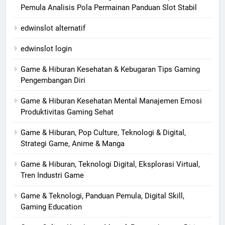
Pemula Analisis Pola Permainan Panduan Slot Stabil
edwinslot alternatif
edwinslot login
Game & Hiburan Kesehatan & Kebugaran Tips Gaming
Pengembangan Diri
Game & Hiburan Kesehatan Mental Manajemen Emosi
Produktivitas Gaming Sehat
Game & Hiburan, Pop Culture, Teknologi & Digital,
Strategi Game, Anime & Manga
Game & Hiburan, Teknologi Digital, Eksplorasi Virtual,
Tren Industri Game
Game & Teknologi, Panduan Pemula, Digital Skill,
Gaming Education