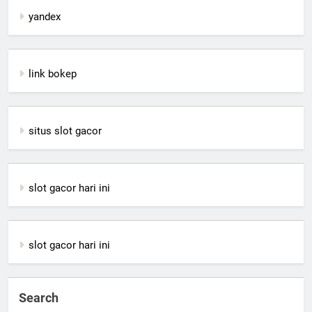
yandex
link bokep
situs slot gacor
slot gacor hari ini
slot gacor hari ini
Search