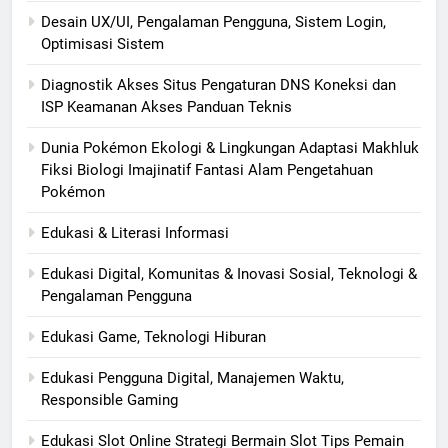
Desain UX/UI, Pengalaman Pengguna, Sistem Login,
Optimisasi Sistem
Diagnostik Akses Situs Pengaturan DNS Koneksi dan
ISP Keamanan Akses Panduan Teknis
Dunia Pokémon Ekologi & Lingkungan Adaptasi Makhluk
Fiksi Biologi Imajinatif Fantasi Alam Pengetahuan
Pokémon
Edukasi & Literasi Informasi
Edukasi Digital, Komunitas & Inovasi Sosial, Teknologi &
Pengalaman Pengguna
Edukasi Game, Teknologi Hiburan
Edukasi Pengguna Digital, Manajemen Waktu,
Responsible Gaming
Edukasi Slot Online Strategi Bermain Slot Tips Pemain