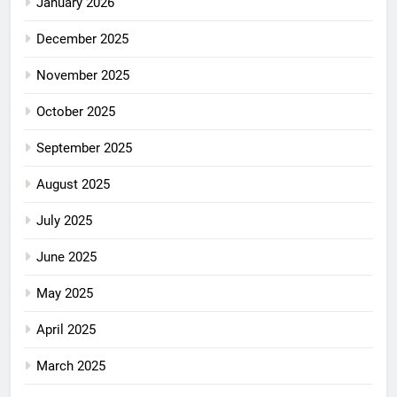
January 2026
December 2025
November 2025
October 2025
September 2025
August 2025
July 2025
June 2025
May 2025
April 2025
March 2025