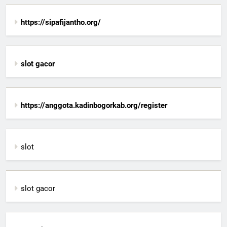
https://sipafijantho.org/
slot gacor
https://anggota.kadinbogorkab.org/register
slot
slot gacor