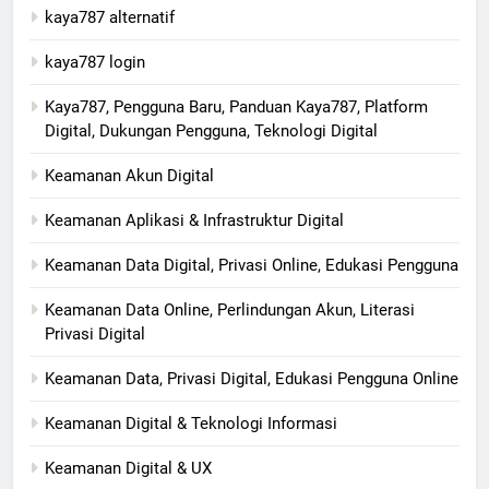
kaya787 alternatif
kaya787 login
Kaya787, Pengguna Baru, Panduan Kaya787, Platform
Digital, Dukungan Pengguna, Teknologi Digital
Keamanan Akun Digital
Keamanan Aplikasi & Infrastruktur Digital
Keamanan Data Digital, Privasi Online, Edukasi Pengguna
Keamanan Data Online, Perlindungan Akun, Literasi
Privasi Digital
Keamanan Data, Privasi Digital, Edukasi Pengguna Online
Keamanan Digital & Teknologi Informasi
Keamanan Digital & UX