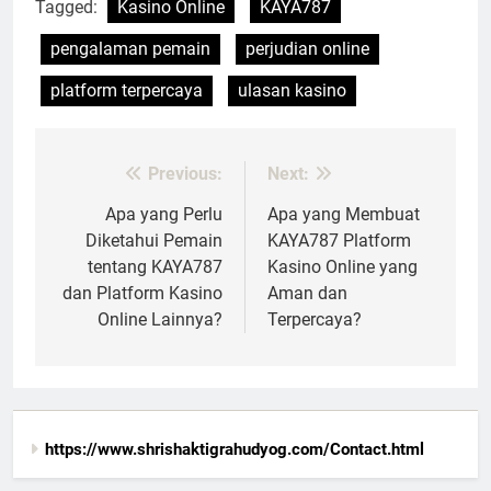
Tagged:
Kasino Online
KAYA787
pengalaman pemain
perjudian online
platform terpercaya
ulasan kasino
Previous:
Next:
Post
navigation
Apa yang Perlu
Apa yang Membuat
Diketahui Pemain
KAYA787 Platform
tentang KAYA787
Kasino Online yang
dan Platform Kasino
Aman dan
Online Lainnya?
Terpercaya?
https://www.shrishaktigrahudyog.com/Contact.html