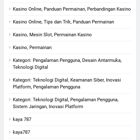
Kasino Online, Panduan Permainan, Perbandingan Kasino
Kasino Online, Tips dan Trik, Panduan Permainan
Kasino, Mesin Slot, Permainan Kasino
Kasino, Permainan
Kategori: Pengalaman Pengguna, Desain Antarmuka,
Teknologi Digital
Kategori: Teknologi Digital, Keamanan Siber, Inovasi
Platform, Pengalaman Pengguna
Kategori: Teknologi Digital, Pengalaman Pengguna,
Sistem Jaringan, Inovasi Platform
kaya 787
kaya787