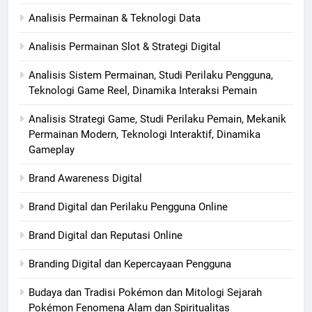
Analisis Permainan & Teknologi Data
Analisis Permainan Slot & Strategi Digital
Analisis Sistem Permainan, Studi Perilaku Pengguna,
Teknologi Game Reel, Dinamika Interaksi Pemain
Analisis Strategi Game, Studi Perilaku Pemain, Mekanik
Permainan Modern, Teknologi Interaktif, Dinamika
Gameplay
Brand Awareness Digital
Brand Digital dan Perilaku Pengguna Online
Brand Digital dan Reputasi Online
Branding Digital dan Kepercayaan Pengguna
Budaya dan Tradisi Pokémon dan Mitologi Sejarah
Pokémon Fenomena Alam dan Spiritualitas