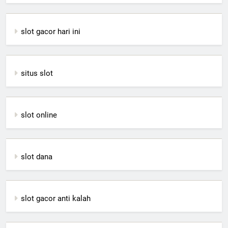
slot gacor hari ini
situs slot
slot online
slot dana
slot gacor anti kalah