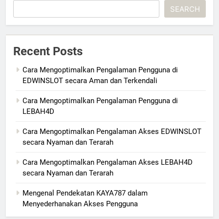
SEARCH
Recent Posts
Cara Mengoptimalkan Pengalaman Pengguna di
EDWINSLOT secara Aman dan Terkendali
Cara Mengoptimalkan Pengalaman Pengguna di
LEBAH4D
Cara Mengoptimalkan Pengalaman Akses EDWINSLOT
secara Nyaman dan Terarah
Cara Mengoptimalkan Pengalaman Akses LEBAH4D
secara Nyaman dan Terarah
Mengenal Pendekatan KAYA787 dalam
Menyederhanakan Akses Pengguna