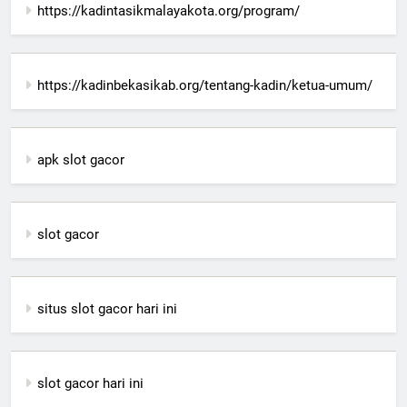
https://kadintasikmalayakota.org/program/
https://kadinbekasikab.org/tentang-kadin/ketua-umum/
apk slot gacor
slot gacor
situs slot gacor hari ini
slot gacor hari ini