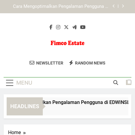
Skip
Cara Mengoptimalkan Pengalaman Akses
to
EDWINSLOT secara Nyaman dan Terarah
content
Cara Mengoptimalkan Pengalaman Akses
LEBAH4D secara Nyaman dan Terarah
Cara Mengoptimalkan Pengalaman Pengguna di
EDWINSLOT secara Aman dan Terkendali
Cara Mengoptimalkan Pengalaman Pengguna di
LEBAH4D
Fimco Estate
Dapatkan Properti Impian Anda Dengan
Cara Mengoptimalkan Pengalaman Akses
NEWSLETTER
RANDOM NEWS
EDWINSLOT secara Nyaman dan Terarah
FIMCO Estate. Agen Real Estate Yang
Cara Mengoptimalkan Pengalaman Akses
Siap Membantu Anda Menemukan
LEBAH4D secara Nyaman dan Terarah
MENU
Rumah Yang Sempurna.
ra Mengoptimalkan Pengalaman Pengguna di EDWINSLOT sec
HEADLINES
Weeks Ago
Home