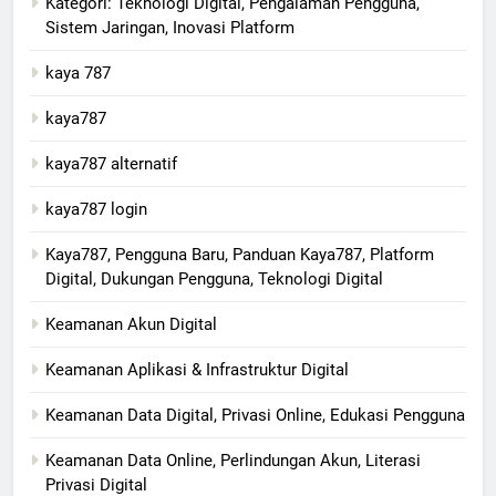
Kategori: Teknologi Digital, Pengalaman Pengguna,
Sistem Jaringan, Inovasi Platform
kaya 787
kaya787
kaya787 alternatif
kaya787 login
Kaya787, Pengguna Baru, Panduan Kaya787, Platform
Digital, Dukungan Pengguna, Teknologi Digital
Keamanan Akun Digital
Keamanan Aplikasi & Infrastruktur Digital
Keamanan Data Digital, Privasi Online, Edukasi Pengguna
Keamanan Data Online, Perlindungan Akun, Literasi
Privasi Digital