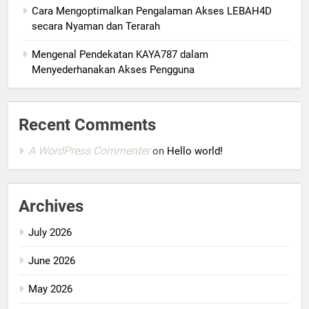
Cara Mengoptimalkan Pengalaman Akses LEBAH4D
secara Nyaman dan Terarah
Mengenal Pendekatan KAYA787 dalam
Menyederhanakan Akses Pengguna
Recent Comments
A WordPress Commenter
on
Hello world!
Archives
July 2026
June 2026
May 2026