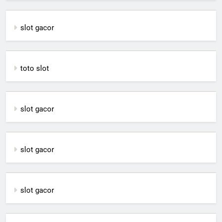
slot gacor
toto slot
slot gacor
slot gacor
slot gacor