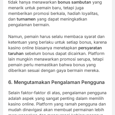
tidak hanya menawarkan
bonus sambutan
yang
menarik untuk pemain baru, tetapi juga
memberikan promosi berkala, hadiah loyalitas,
dan
turnamen
yang dapat meningkatkan
pengalaman bermain.
Namun, pemain harus selalu membaca syarat dan
ketentuan yang berlaku untuk setiap bonus, karena
kasino online biasanya menetapkan
persyaratan
taruhan
sebelum bonus dapat dicairkan. Platform
lain mungkin menawarkan promosi serupa, tetapi
pemain perlu memastikan bahwa bonus yang
diberikan sesuai dengan gaya bermain mereka.
6.
Mengutamakan Pengalaman Pengguna
Selain faktor-faktor di atas, pengalaman pengguna
adalah aspek yang sangat penting dalam memilih
kasino online. Platform yang ramah pengguna dan
mudah dinavigasi akan membuat permainan lebih