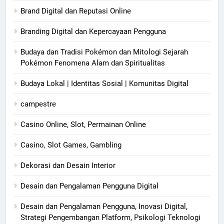
Brand Digital dan Reputasi Online
Branding Digital dan Kepercayaan Pengguna
Budaya dan Tradisi Pokémon dan Mitologi Sejarah
Pokémon Fenomena Alam dan Spiritualitas
Budaya Lokal | Identitas Sosial | Komunitas Digital
campestre
Casino Online, Slot, Permainan Online
Casino, Slot Games, Gambling
Dekorasi dan Desain Interior
Desain dan Pengalaman Pengguna Digital
Desain dan Pengalaman Pengguna, Inovasi Digital,
Strategi Pengembangan Platform, Psikologi Teknologi