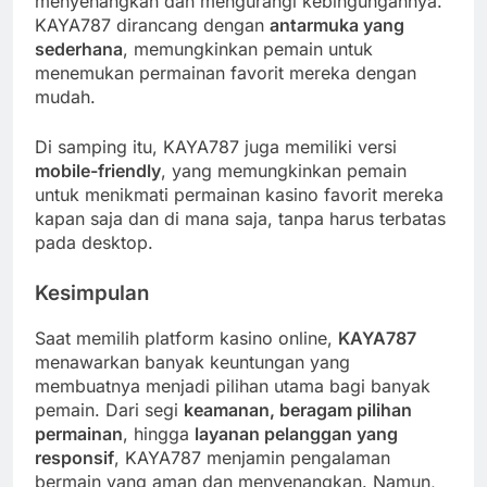
menyenangkan dan mengurangi kebingungannya.
KAYA787 dirancang dengan
antarmuka yang
sederhana
, memungkinkan pemain untuk
menemukan permainan favorit mereka dengan
mudah.
Di samping itu, KAYA787 juga memiliki versi
mobile-friendly
, yang memungkinkan pemain
untuk menikmati permainan kasino favorit mereka
kapan saja dan di mana saja, tanpa harus terbatas
pada desktop.
Kesimpulan
Saat memilih platform kasino online,
KAYA787
menawarkan banyak keuntungan yang
membuatnya menjadi pilihan utama bagi banyak
pemain. Dari segi
keamanan, beragam pilihan
permainan
, hingga
layanan pelanggan yang
responsif
, KAYA787 menjamin pengalaman
bermain yang aman dan menyenangkan. Namun,