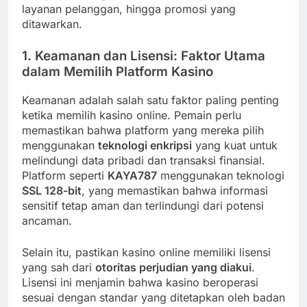
layanan pelanggan, hingga promosi yang
ditawarkan.
1.
Keamanan dan Lisensi: Faktor Utama
dalam Memilih Platform Kasino
Keamanan adalah salah satu faktor paling penting
ketika memilih kasino online. Pemain perlu
memastikan bahwa platform yang mereka pilih
menggunakan
teknologi enkripsi
yang kuat untuk
melindungi data pribadi dan transaksi finansial.
Platform seperti
KAYA787
menggunakan teknologi
SSL 128-bit
, yang memastikan bahwa informasi
sensitif tetap aman dan terlindungi dari potensi
ancaman.
Selain itu, pastikan kasino online memiliki lisensi
yang sah dari
otoritas perjudian yang diakui
.
Lisensi ini menjamin bahwa kasino beroperasi
sesuai dengan standar yang ditetapkan oleh badan