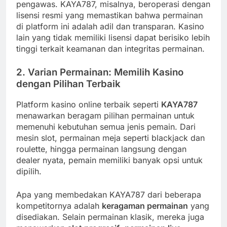
pengawas. KAYA787, misalnya, beroperasi dengan
lisensi resmi yang memastikan bahwa permainan
di platform ini adalah adil dan transparan. Kasino
lain yang tidak memiliki lisensi dapat berisiko lebih
tinggi terkait keamanan dan integritas permainan.
2.
Varian Permainan: Memilih Kasino
dengan Pilihan Terbaik
Platform kasino online terbaik seperti
KAYA787
menawarkan beragam pilihan permainan untuk
memenuhi kebutuhan semua jenis pemain. Dari
mesin slot, permainan meja seperti blackjack dan
roulette, hingga permainan langsung dengan
dealer nyata, pemain memiliki banyak opsi untuk
dipilih.
Apa yang membedakan KAYA787 dari beberapa
kompetitornya adalah
keragaman permainan
yang
disediakan. Selain permainan klasik, mereka juga