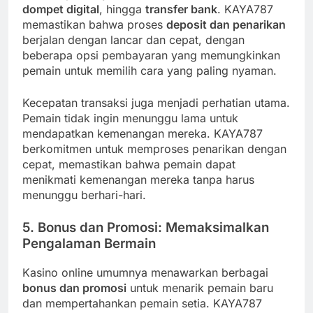
dompet digital
, hingga
transfer bank
. KAYA787
memastikan bahwa proses
deposit dan penarikan
berjalan dengan lancar dan cepat, dengan
beberapa opsi pembayaran yang memungkinkan
pemain untuk memilih cara yang paling nyaman.
Kecepatan transaksi juga menjadi perhatian utama.
Pemain tidak ingin menunggu lama untuk
mendapatkan kemenangan mereka. KAYA787
berkomitmen untuk memproses penarikan dengan
cepat, memastikan bahwa pemain dapat
menikmati kemenangan mereka tanpa harus
menunggu berhari-hari.
5.
Bonus dan Promosi: Memaksimalkan
Pengalaman Bermain
Kasino online umumnya menawarkan berbagai
bonus dan promosi
untuk menarik pemain baru
dan mempertahankan pemain setia. KAYA787