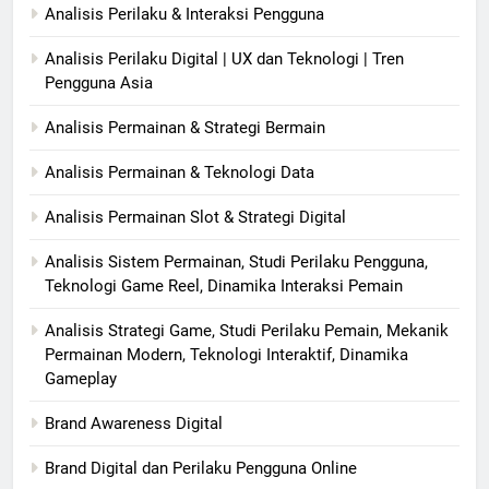
Analisis Perilaku & Interaksi Pengguna
Analisis Perilaku Digital | UX dan Teknologi | Tren
Pengguna Asia
Analisis Permainan & Strategi Bermain
Analisis Permainan & Teknologi Data
Analisis Permainan Slot & Strategi Digital
Analisis Sistem Permainan, Studi Perilaku Pengguna,
Teknologi Game Reel, Dinamika Interaksi Pemain
Analisis Strategi Game, Studi Perilaku Pemain, Mekanik
Permainan Modern, Teknologi Interaktif, Dinamika
Gameplay
Brand Awareness Digital
Brand Digital dan Perilaku Pengguna Online