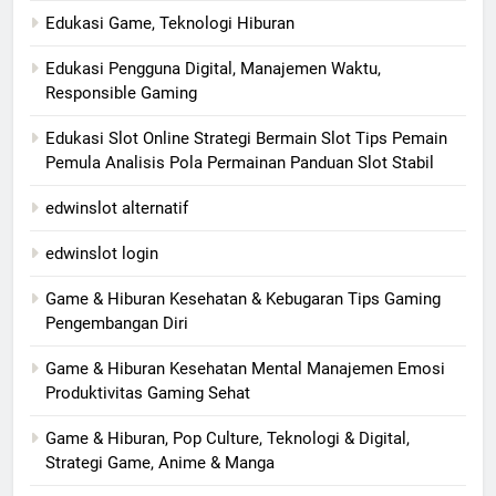
Edukasi Game, Teknologi Hiburan
Edukasi Pengguna Digital, Manajemen Waktu,
Responsible Gaming
Edukasi Slot Online Strategi Bermain Slot Tips Pemain
Pemula Analisis Pola Permainan Panduan Slot Stabil
edwinslot alternatif
edwinslot login
Game & Hiburan Kesehatan & Kebugaran Tips Gaming
Pengembangan Diri
Game & Hiburan Kesehatan Mental Manajemen Emosi
Produktivitas Gaming Sehat
Game & Hiburan, Pop Culture, Teknologi & Digital,
Strategi Game, Anime & Manga