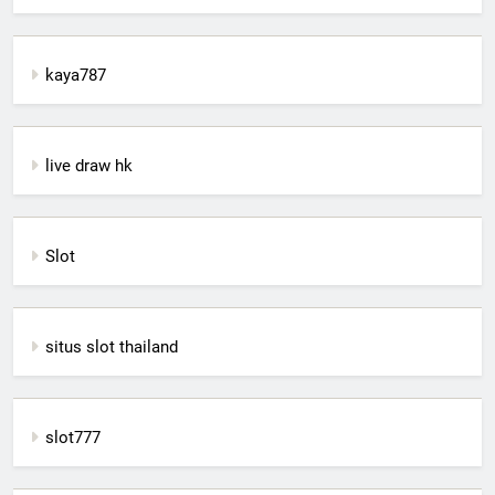
kaya787
live draw hk
Slot
situs slot thailand
slot777