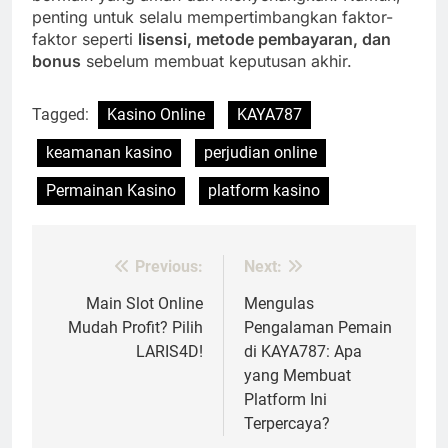
penting untuk selalu mempertimbangkan faktor-
faktor seperti
lisensi, metode pembayaran, dan
bonus
sebelum membuat keputusan akhir.
Tagged:
Kasino Online
KAYA787
keamanan kasino
perjudian online
Permainan Kasino
platform kasino
Previous:
Next:
Post
navigation
Main Slot Online
Mengulas
Mudah Profit? Pilih
Pengalaman Pemain
LARIS4D!
di KAYA787: Apa
yang Membuat
Platform Ini
Terpercaya?