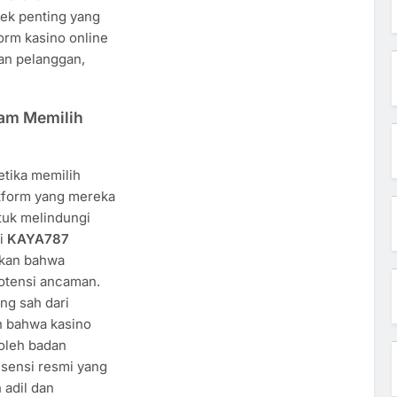
pek penting yang
orm kasino online
nan pelanggan,
lam Memilih
etika memilih
atform yang mereka
tuk melindungi
ti
KAYA787
ikan bahwa
potensi ancaman.
ang sah dari
in bahwa kasino
 oleh badan
isensi resmi yang
 adil dan