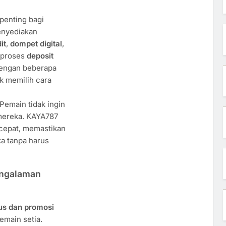
enting bagi
enyediakan
it
,
dompet digital
,
 proses
deposit
dengan beberapa
 memilih cara
Pemain tidak ingin
ereka. KAYA787
cepat, memastikan
a tanpa harus
engalaman
us dan promosi
main setia.