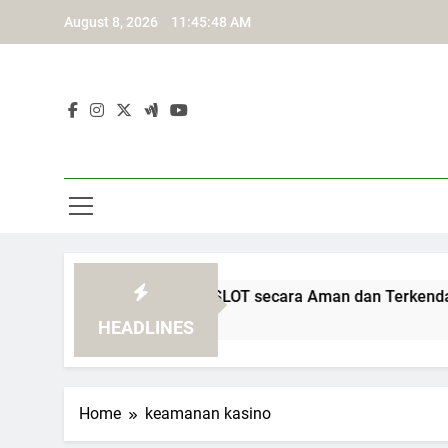
Skip
August 8, 2026
11:45:49 AM
to
content
Fim
Dapa
ngguna di EDWINSLOT secara Aman dan Terkendali
Car
2 We
HEADLINES
Home
keamanan kasino