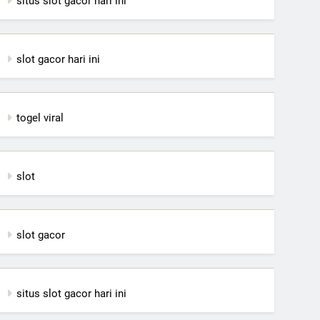
situs slot gacor hari ini
slot gacor hari ini
togel viral
slot
slot gacor
situs slot gacor hari ini