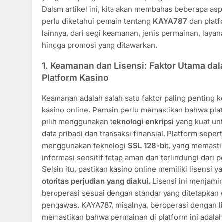
Dalam artikel ini, kita akan membahas beberapa as
perlu diketahui pemain tentang
KAYA787
dan platf
lainnya, dari segi keamanan, jenis permainan, laya
hingga promosi yang ditawarkan.
1.
Keamanan dan Lisensi: Faktor Utama da
Platform Kasino
Keamanan adalah salah satu faktor paling penting k
kasino online. Pemain perlu memastikan bahwa pl
pilih menggunakan
teknologi enkripsi
yang kuat un
data pribadi dan transaksi finansial. Platform seper
menggunakan teknologi
SSL 128-bit
, yang memast
informasi sensitif tetap aman dan terlindungi dari 
Selain itu, pastikan kasino online memiliki lisensi y
otoritas perjudian yang diakui
. Lisensi ini menjam
beroperasi sesuai dengan standar yang ditetapkan
pengawas. KAYA787, misalnya, beroperasi dengan l
memastikan bahwa permainan di platform ini adalah