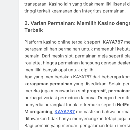
transparan. Kasino lain yang tidak memiliki lisensi d
tinggi terkait keamanan dan integritas permainan.
2.
Varian Permainan: Memilih Kasino denga
Terbaik
Platform kasino online terbaik seperti
KAYA787
me
beragam pilihan permainan untuk memenuhi kebut
pemain. Dari mesin slot, permainan meja seperti bl
roulette, hingga permainan langsung dengan dealer
memiliki banyak opsi untuk dipilih.
Apa yang membedakan KAYA787 dari beberapa komp
keragaman permainan
yang disediakan. Selain per
mereka juga menawarkan
slot progresif
,
permainan
berbagai variasi permainan lainnya. Dengan bermit
penyedia perangkat lunak terkemuka seperti
NetEn
Microgaming
,
KAYA787
memastikan bahwa permai
ditawarkan tidak hanya menyenangkan tetapi juga be
Bagi pemain yang mencari pengalaman lebih imersi