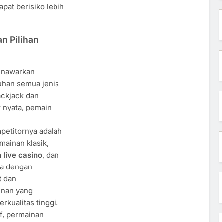
apat berisiko lebih
n Pilihan
nawarkan
uhan semua jenis
ackjack dan
 nyata, pemain
etitornya adalah
mainan klasik,
 live casino
, dan
ra dengan
t
dan
nan yang
rkualitas tinggi.
f, permainan