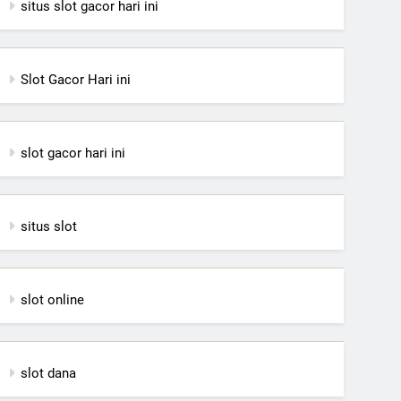
situs slot gacor hari ini
Slot Gacor Hari ini
slot gacor hari ini
situs slot
slot online
slot dana