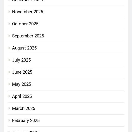
November 2025
October 2025
September 2025
August 2025
July 2025
June 2025
May 2025
April 2025
March 2025
February 2025