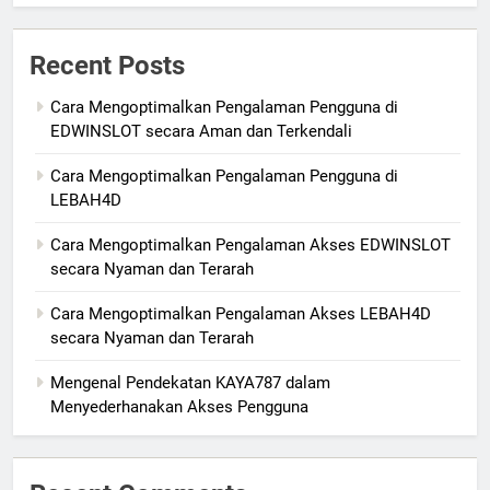
Recent Posts
Cara Mengoptimalkan Pengalaman Pengguna di
EDWINSLOT secara Aman dan Terkendali
Cara Mengoptimalkan Pengalaman Pengguna di
LEBAH4D
Cara Mengoptimalkan Pengalaman Akses EDWINSLOT
secara Nyaman dan Terarah
Cara Mengoptimalkan Pengalaman Akses LEBAH4D
secara Nyaman dan Terarah
Mengenal Pendekatan KAYA787 dalam
Menyederhanakan Akses Pengguna