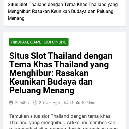
Situs Slot Thailand dengan Tema Khas Thailand yang
Menghibur: Rasakan Keunikan Budaya dan Peluang
Menang
HIBURAN, GAME, JUDI ONLINE
Situs Slot Thailand dengan
Tema Khas Thailand yang
Menghibur: Rasakan
Keunikan Budaya dan
Peluang Menang
0
Baf68e9
2 Years Ago
10 Mins
Temukan situs slot Thailand dengan tema khas
Thailand yang menghibur. Artikel ini memberikan
rekomendasi situs dengan desain permainan yang