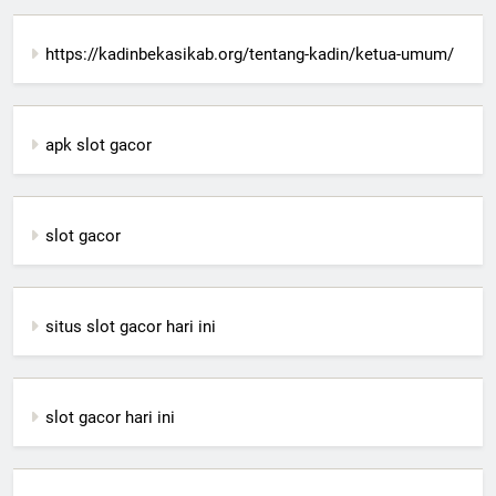
https://kadinbekasikab.org/tentang-kadin/ketua-umum/
apk slot gacor
slot gacor
situs slot gacor hari ini
slot gacor hari ini