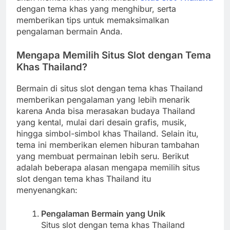
dengan tema khas yang menghibur, serta
memberikan tips untuk memaksimalkan
pengalaman bermain Anda.
Mengapa Memilih Situs Slot dengan Tema
Khas Thailand?
Bermain di situs slot dengan tema khas Thailand
memberikan pengalaman yang lebih menarik
karena Anda bisa merasakan budaya Thailand
yang kental, mulai dari desain grafis, musik,
hingga simbol-simbol khas Thailand. Selain itu,
tema ini memberikan elemen hiburan tambahan
yang membuat permainan lebih seru. Berikut
adalah beberapa alasan mengapa memilih situs
slot dengan tema khas Thailand itu
menyenangkan:
Pengalaman Bermain yang Unik
Situs slot dengan tema khas Thailand