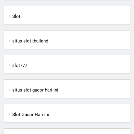
Slot
situs slot thailand
slot777
situs slot gacor hari ini
Slot Gacor Hari ini