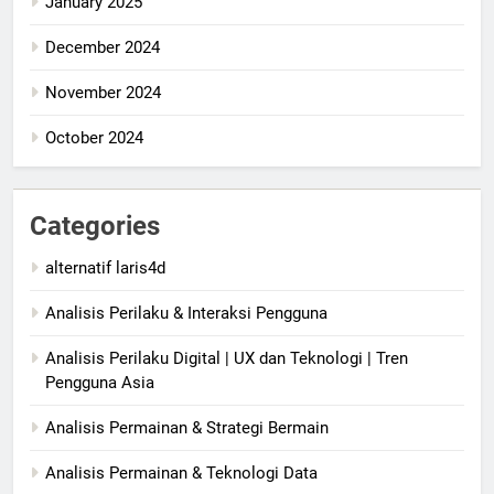
January 2025
December 2024
November 2024
October 2024
Categories
alternatif laris4d
Analisis Perilaku & Interaksi Pengguna
Analisis Perilaku Digital | UX dan Teknologi | Tren
Pengguna Asia
Analisis Permainan & Strategi Bermain
Analisis Permainan & Teknologi Data