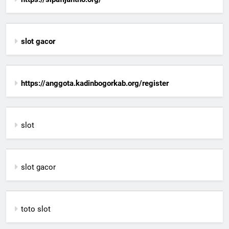
slot gacor
https://anggota.kadinbogorkab.org/register
slot
slot gacor
toto slot