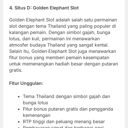
4.
Situs D: Golden Elephant Slot
Golden Elephant Slot adalah salah satu permainan
slot dengan tema Thailand yang paling populer di
kalangan pemain. Dengan simbol gajah, bunga
lotus, dan kuil, permainan ini menawarkan
atmosfer budaya Thailand yang sangat kental.
Selain itu, Golden Elephant Slot juga menawarkan
fitur bonus yang memberi pemain kesempatan
untuk memenangkan hadiah besar dengan putaran
gratis.
Fitur Unggulan:
Tema Thailand dengan simbol gajah dan
bunga lotus
Fitur bonus putaran gratis dan pengganda
kemenangan
RTP tinggi dan peluang menang besar
Pembayaran cepat dan berbagai opsi