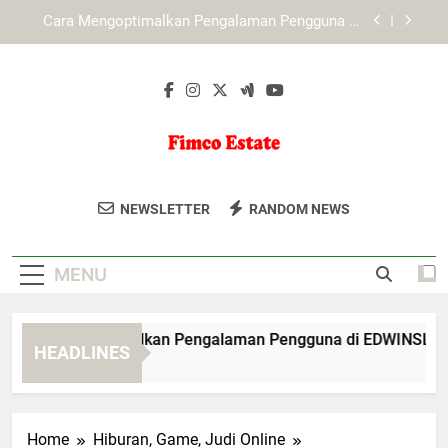
Skip
Cara Mengoptimalkan Pengalaman Akses
to
EDWINSLOT secara Nyaman dan Terarah
content
Cara Mengoptimalkan Pengalaman Akses
LEBAH4D secara Nyaman dan Terarah
Cara Mengoptimalkan Pengalaman Pengguna di
EDWINSLOT secara Aman dan Terkendali
Cara Mengoptimalkan Pengalaman Pengguna di
LEBAH4D
Fimco Estate
Dapatkan Properti Impian Anda Dengan
Cara Mengoptimalkan Pengalaman Akses
NEWSLETTER
RANDOM NEWS
EDWINSLOT secara Nyaman dan Terarah
FIMCO Estate. Agen Real Estate Yang
Cara Mengoptimalkan Pengalaman Akses
Siap Membantu Anda Menemukan
LEBAH4D secara Nyaman dan Terarah
MENU
Rumah Yang Sempurna.
ara Mengoptimalkan Pengalaman Pengguna di EDWINSLOT se
HEADLINES
 Week Ago
Home
Hiburan, Game, Judi Online