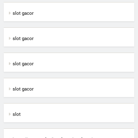
slot gacor
slot gacor
slot gacor
slot gacor
slot