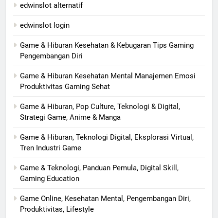
edwinslot alternatif
edwinslot login
Game & Hiburan Kesehatan & Kebugaran Tips Gaming
Pengembangan Diri
Game & Hiburan Kesehatan Mental Manajemen Emosi
Produktivitas Gaming Sehat
Game & Hiburan, Pop Culture, Teknologi & Digital,
Strategi Game, Anime & Manga
Game & Hiburan, Teknologi Digital, Eksplorasi Virtual,
Tren Industri Game
Game & Teknologi, Panduan Pemula, Digital Skill,
Gaming Education
Game Online, Kesehatan Mental, Pengembangan Diri,
Produktivitas, Lifestyle