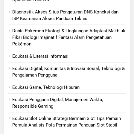
Diagnostik Akses Situs Pengaturan DNS Koneksi dan
ISP Keamanan Akses Panduan Teknis
Dunia Pokémon Ekologi & Lingkungan Adaptasi Makhluk
Fiksi Biologi Imajinatif Fantasi Alam Pengetahuan
Pokémon
Edukasi & Literasi Informasi
Edukasi Digital, Komunitas & Inovasi Sosial, Teknologi &
Pengalaman Pengguna
Edukasi Game, Teknologi Hiburan
Edukasi Pengguna Digital, Manajemen Waktu,
Responsible Gaming
Edukasi Slot Online Strategi Bermain Slot Tips Pemain
Pemula Analisis Pola Permainan Panduan Slot Stabil