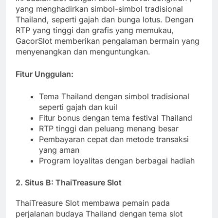
yang menghadirkan simbol-simbol tradisional
Thailand, seperti gajah dan bunga lotus. Dengan
RTP yang tinggi dan grafis yang memukau,
GacorSlot memberikan pengalaman bermain yang
menyenangkan dan menguntungkan.
Fitur Unggulan:
Tema Thailand dengan simbol tradisional
seperti gajah dan kuil
Fitur bonus dengan tema festival Thailand
RTP tinggi dan peluang menang besar
Pembayaran cepat dan metode transaksi
yang aman
Program loyalitas dengan berbagai hadiah
2.
Situs B: ThaiTreasure Slot
ThaiTreasure Slot membawa pemain pada
perjalanan budaya Thailand dengan tema slot