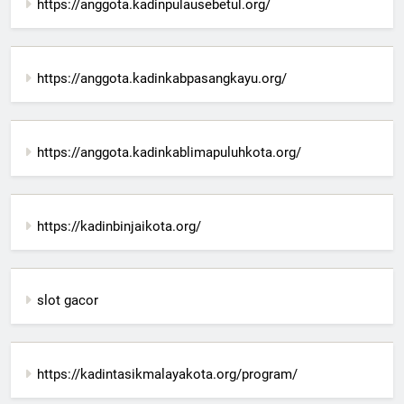
https://anggota.kadinpulausebetul.org/
https://anggota.kadinkabpasangkayu.org/
https://anggota.kadinkablimapuluhkota.org/
https://kadinbinjaikota.org/
slot gacor
https://kadintasikmalayakota.org/program/