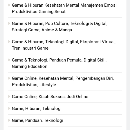
Game & Hiburan Kesehatan Mental Manajemen Emosi
Produktivitas Gaming Sehat
Game & Hiburan, Pop Culture, Teknologi & Digital,
Strategi Game, Anime & Manga
Game & Hiburan, Teknologi Digital, Eksplorasi Virtual,
Tren Industri Game
Game & Teknologi, Panduan Pemula, Digital Skill,
Gaming Education
Game Online, Kesehatan Mental, Pengembangan Diri,
Produktivitas, Lifestyle
Game Online, Kisah Sukses, Judi Online
Game, Hiburan, Teknologi
Game, Panduan, Teknologi