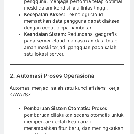
pengguna, menjaga performa tetap optimal
meski dalam kondisi lalu lintas tinggi.
Kecepatan Akses:
Teknologi cloud
memastikan data pengguna dapat diakses
dengan cepat tanpa hambatan.
Keandalan Sistem:
Redundansi geografis
pada server cloud memastikan data tetap
aman meski terjadi gangguan pada salah
satu lokasi server.
2. Automasi Proses Operasional
Automasi menjadi salah satu kunci efisiensi kerja
KAYA787.
Pembaruan Sistem Otomatis:
Proses
pembaruan dilakukan secara otomatis untuk
memperbaiki celah keamanan,
menambahkan fitur baru, dan meningkatkan