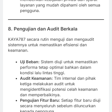
layanan yang mudah dipahami oleh semua
pengguna.
8. Pengujian dan Audit Berkala
KAYA787 secara rutin menguji dan mengaudit
sistemnya untuk memastikan efisiensi dan
keamanan.
Uji Beban:
Sistem diuji untuk memastikan
performa tetap optimal bahkan dalam
kondisi lalu lintas tinggi.
Audit Keamanan:
Tim internal dan pihak
ketiga melakukan audit untuk
mengidentifikasi potensi celah keamanan
dan memperbaikinya.
Pengujian Fitur Baru:
Setiap fitur baru diuji
secara menyeluruh sebelum diluncurkan
kepada pengguna.