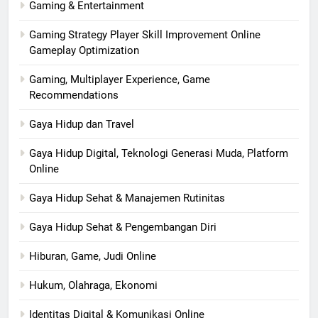
Gaming & Entertainment
Gaming Strategy Player Skill Improvement Online
Gameplay Optimization
Gaming, Multiplayer Experience, Game
Recommendations
Gaya Hidup dan Travel
Gaya Hidup Digital, Teknologi Generasi Muda, Platform
Online
Gaya Hidup Sehat & Manajemen Rutinitas
Gaya Hidup Sehat & Pengembangan Diri
Hiburan, Game, Judi Online
Hukum, Olahraga, Ekonomi
Identitas Digital & Komunikasi Online