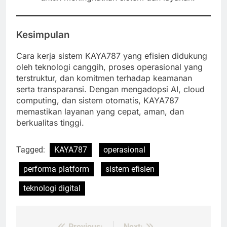
Kesimpulan
Cara kerja sistem KAYA787 yang efisien didukung
oleh teknologi canggih, proses operasional yang
terstruktur, dan komitmen terhadap keamanan
serta transparansi. Dengan mengadopsi AI, cloud
computing, dan sistem otomatis, KAYA787
memastikan layanan yang cepat, aman, dan
berkualitas tinggi.
Tagged:
KAYA787
operasional
performa platform
sistem efisien
teknologi digital
Previous:
Next: