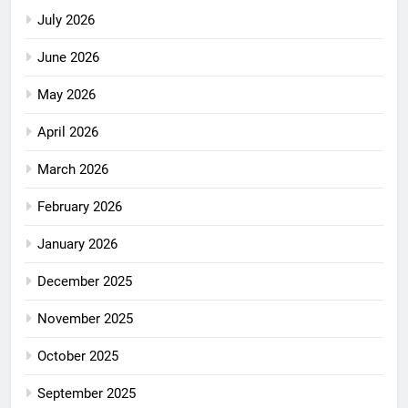
July 2026
June 2026
May 2026
April 2026
March 2026
February 2026
January 2026
December 2025
November 2025
October 2025
September 2025