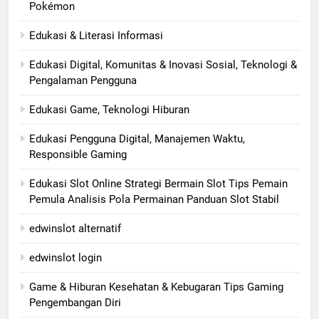
Pokémon
Edukasi & Literasi Informasi
Edukasi Digital, Komunitas & Inovasi Sosial, Teknologi &
Pengalaman Pengguna
Edukasi Game, Teknologi Hiburan
Edukasi Pengguna Digital, Manajemen Waktu,
Responsible Gaming
Edukasi Slot Online Strategi Bermain Slot Tips Pemain
Pemula Analisis Pola Permainan Panduan Slot Stabil
edwinslot alternatif
edwinslot login
Game & Hiburan Kesehatan & Kebugaran Tips Gaming
Pengembangan Diri