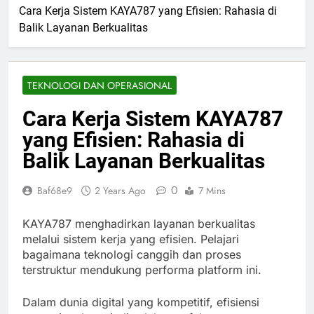
Cara Kerja Sistem KAYA787 yang Efisien: Rahasia di
Balik Layanan Berkualitas
TEKNOLOGI DAN OPERASIONAL
Cara Kerja Sistem KAYA787
yang Efisien: Rahasia di
Balik Layanan Berkualitas
0
Baf68e9
2 Years Ago
7 Mins
KAYA787 menghadirkan layanan berkualitas
melalui sistem kerja yang efisien. Pelajari
bagaimana teknologi canggih dan proses
terstruktur mendukung performa platform ini.
Dalam dunia digital yang kompetitif, efisiensi