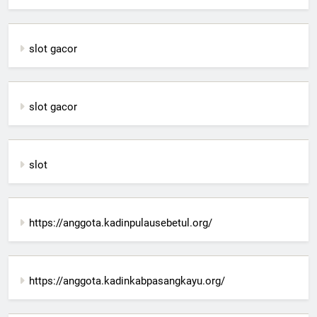
slot gacor
slot gacor
slot
https://anggota.kadinpulausebetul.org/
https://anggota.kadinkabpasangkayu.org/