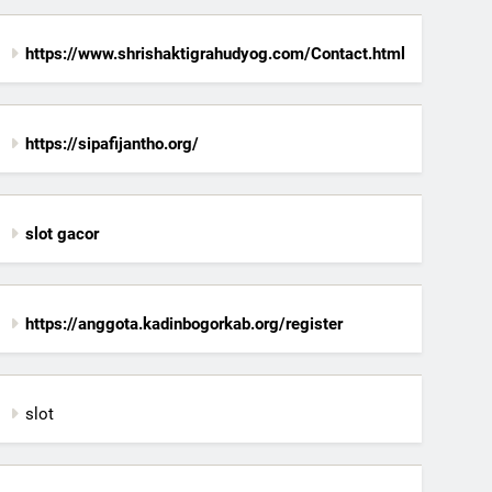
https://www.shrishaktigrahudyog.com/Contact.html
https://sipafijantho.org/
slot gacor
https://anggota.kadinbogorkab.org/register
slot