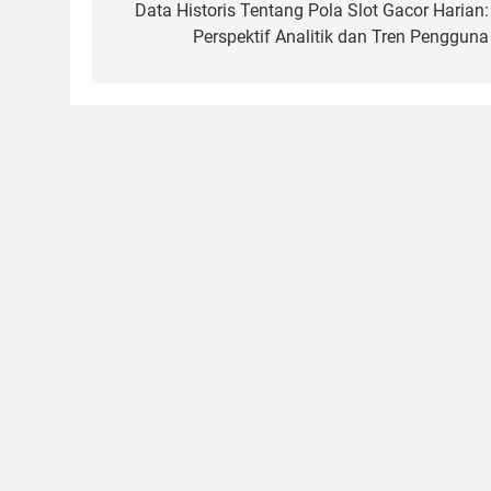
navigation
Data Historis Tentang Pola Slot Gacor Harian:
Perspektif Analitik dan Tren Pengguna