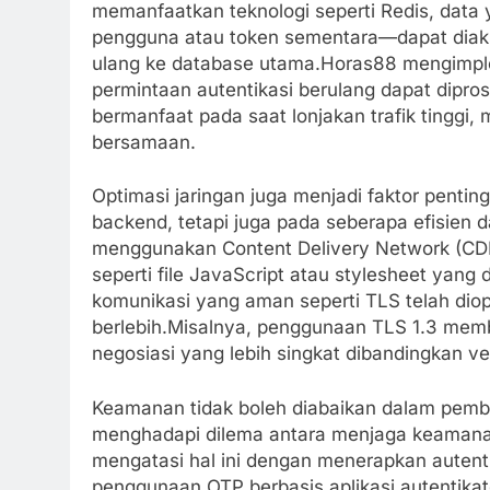
memanfaatkan teknologi seperti Redis, dat
pengguna atau token sementara—dapat diaks
ulang ke database utama.Horas88 mengimple
permintaan autentikasi berulang dapat dipros
bermanfaat pada saat lonjakan trafik tinggi,
bersamaan.
Optimasi jaringan juga menjadi faktor pentin
backend, tetapi juga pada seberapa efisien d
menggunakan Content Delivery Network (CDN)
seperti file JavaScript atau stylesheet yang 
komunikasi yang aman seperti TLS telah dio
berlebih.Misalnya, penggunaan TLS 1.3 mem
negosiasi yang lebih singkat dibandingkan v
Keamanan tidak boleh diabaikan dalam pemb
menghadapi dilema antara menjaga keaman
mengatasi hal ini dengan menerapkan autentik
penggunaan OTP berbasis aplikasi autentikat