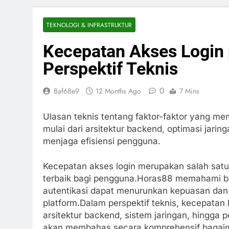
TEKNOLOGI & INFRASTRUKTUR
Kecepatan Akses Login
Perspektif Teknis
0
Baf68e9
12 Months Ago
7 Mins
Ulasan teknis tentang faktor-faktor yang m
mulai dari arsitektur backend, optimasi jari
menjaga efisiensi pengguna.
Kecepatan akses login merupakan salah sat
terbaik bagi pengguna.Horas88 memahami ba
autentikasi dapat menurunkan kepuasan dan
platform.Dalam perspektif teknis, kecepatan 
arsitektur backend, sistem jaringan, hingga p
akan membahas secara komprehensif bagaiman