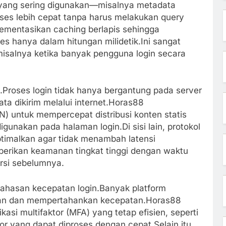
a yang sering digunakan—misalnya metadata
es lebih cepat tanpa harus melakukan query
mentasikan caching berlapis sehingga
es hanya dalam hitungan milidetik.Ini sangat
 misalnya ketika banyak pengguna login secara
g.Proses login tidak hanya bergantung pada server
ata dikirim melalui internet.Horas88
 untuk mempercepat distribusi konten statis
digunakan pada halaman login.Di sisi lain, protokol
ptimalkan agar tidak menambah latensi
berikan keamanan tingkat tinggi dengan waktu
ersi sebelumnya.
ahasan kecepatan login.Banyak platform
an dan mempertahankan kecepatan.Horas88
asi multifaktor (MFA) yang tetap efisien, seperti
or yang dapat diproses dengan cepat.Selain itu,