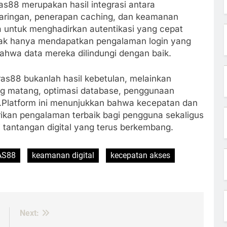
ras88 merupakan hasil integrasi antara
i jaringan, penerapan caching, dan keamanan
 untuk menghadirkan autentikasi yang cepat
dak hanya mendapatkan pengalaman login yang
ahwa data mereka dilindungi dengan baik.
as88 bukanlah hasil kebetulan, melainkan
ang matang, optimasi database, penggunaan
t.Platform ini menunjukkan bahwa kecepatan dan
ikan pengalaman terbaik bagi pengguna sekaligus
 tantangan digital yang terus berkembang.
AS88
keamanan digital
kecepatan akses
Next: