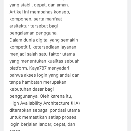
yang stabil, cepat, dan aman.
Artikel ini membahas konsep,
komponen, serta manfaat
arsitektur tersebut bagi
pengalaman pengguna.
Dalam dunia digital yang semakin
kompetitif, ketersediaan layanan
menjadi salah satu faktor utama
yang menentukan kualitas sebuah
platform. Kaya787 menyadari
bahwa akses login yang andal dan
tanpa hambatan merupakan
kebutuhan dasar bagi
penggunanya. Oleh karena itu,
High Availability Architecture (HA)
diterapkan sebagai pondasi utama
untuk memastikan setiap proses
login berjalan lancar, cepat, dan