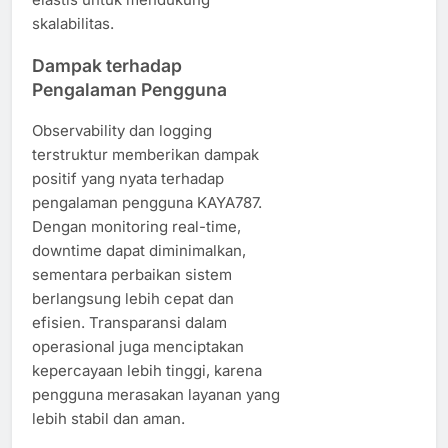
skalabilitas.
Dampak terhadap
Pengalaman Pengguna
Observability dan logging
terstruktur memberikan dampak
positif yang nyata terhadap
pengalaman pengguna KAYA787.
Dengan monitoring real-time,
downtime dapat diminimalkan,
sementara perbaikan sistem
berlangsung lebih cepat dan
efisien. Transparansi dalam
operasional juga menciptakan
kepercayaan lebih tinggi, karena
pengguna merasakan layanan yang
lebih stabil dan aman.