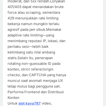
moderat, dan 5xx rendah.Lonjakan
401/403 dapat menandakan brute
force atau scraping, sementara
429 menunjukkan rate limiting
bekerja namun mungkin terlalu
agresif pada jam sibuk.Memakai
adaptive rate limiting—yang
menimbang reputasi IP, lokasi, dan
perilaku sesi—lebih baik
ketimbang satu nilai ambang
statis.Selain itu, penerapan
rotating non-guessable ID pada
konten, strict referer/origin
checks, dan CAPTCHA yang hanya
muncul saat anomali menjaga UX
tetap mulus bagi pengguna sah.
Performa Frontend dan Distribusi
Konten
Untuk
slot kaya787
video,