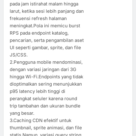
pada jam istirahat malam hingga
larut, ketika sesi lebih panjang dan
frekuensi refresh halaman
meningkat.Pola ini memicu burst
RPS pada endpoint katalog,
pencarian, serta pengambilan aset
UI seperti gambar, sprite, dan file
JS/CSS.
2.Pengguna mobile mendominasi,
dengan variasi jaringan dari 3G
hingga Wi-Fi.Endpoints yang tidak
dioptimalkan sering menunjukkan
p95 latency lebih tinggi di
perangkat seluler karena round
trip tambahan dan ukuran bundle
yang besar.
3.Caching CDN efektif untuk
thumbnail, sprite animasi, dan file
statis.Namun, variasi query string