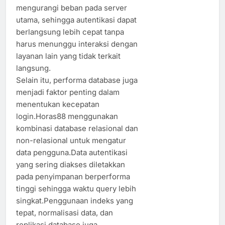
mengurangi beban pada server
utama, sehingga autentikasi dapat
berlangsung lebih cepat tanpa
harus menunggu interaksi dengan
layanan lain yang tidak terkait
langsung.
Selain itu, performa database juga
menjadi faktor penting dalam
menentukan kecepatan
login.Horas88 menggunakan
kombinasi database relasional dan
non-relasional untuk mengatur
data pengguna.Data autentikasi
yang sering diakses diletakkan
pada penyimpanan berperforma
tinggi sehingga waktu query lebih
singkat.Penggunaan indeks yang
tepat, normalisasi data, dan
replikasi database juga