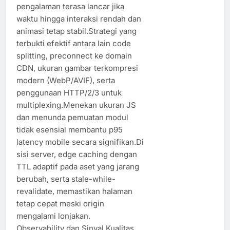
pengalaman terasa lancar jika
waktu hingga interaksi rendah dan
animasi tetap stabil.Strategi yang
terbukti efektif antara lain code
splitting, preconnect ke domain
CDN, ukuran gambar terkompresi
modern (WebP/AVIF), serta
penggunaan HTTP/2/3 untuk
multiplexing.Menekan ukuran JS
dan menunda pemuatan modul
tidak esensial membantu p95
latency mobile secara signifikan.Di
sisi server, edge caching dengan
TTL adaptif pada aset yang jarang
berubah, serta stale-while-
revalidate, memastikan halaman
tetap cepat meski origin
mengalami lonjakan.
Observability dan Sinyal Kualitas