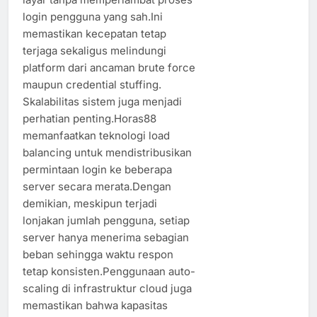
login pengguna yang sah.Ini
memastikan kecepatan tetap
terjaga sekaligus melindungi
platform dari ancaman brute force
maupun credential stuffing.
Skalabilitas sistem juga menjadi
perhatian penting.Horas88
memanfaatkan teknologi load
balancing untuk mendistribusikan
permintaan login ke beberapa
server secara merata.Dengan
demikian, meskipun terjadi
lonjakan jumlah pengguna, setiap
server hanya menerima sebagian
beban sehingga waktu respon
tetap konsisten.Penggunaan auto-
scaling di infrastruktur cloud juga
memastikan bahwa kapasitas