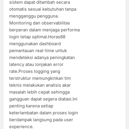
sistem dapat ditambah secara
otomatis sesuai kebutuhan tanpa
mengganggu pengguna.
Monitoring dan observabilitas
berperan dalam menjaga performa
login tetap optimal.Horas88
menggunakan dashboard
pemantauan real-time untuk
mendeteksi adanya peningkatan
latency atau lonjakan error
rate.Proses logging yang
terstruktur memungkinkan tim
teknis melakukan analisis akar
masalah lebih cepat sehingga
gangguan dapat segera diatasi.Ini
penting karena setiap
keterlambatan dalam proses login
berdampak langsung pada user
experience.