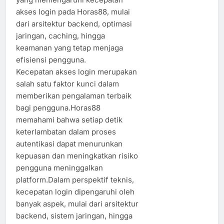
akses login pada Horas88, mulai
dari arsitektur backend, optimasi
jaringan, caching, hingga
keamanan yang tetap menjaga
efisiensi pengguna.
Kecepatan akses login merupakan
salah satu faktor kunci dalam
memberikan pengalaman terbaik
bagi pengguna.Horas88
memahami bahwa setiap detik
keterlambatan dalam proses
autentikasi dapat menurunkan
kepuasan dan meningkatkan risiko
pengguna meninggalkan
platform.Dalam perspektif teknis,
kecepatan login dipengaruhi oleh
banyak aspek, mulai dari arsitektur
backend, sistem jaringan, hingga