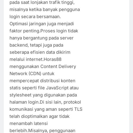
pada saat lonjakan trafik tinggi,
misalnya ketika banyak pengguna
login secara bersamaan.
Optimasi jaringan juga menjadi
faktor penting.Proses login tidak
hanya bergantung pada server
backend, tetapi juga pada
seberapa efisien data dikirim
melalui internet.Horas88
menggunakan Content Delivery
Network (CDN) untuk
mempercepat distribusi konten
statis seperti file JavaScript atau
stylesheet yang digunakan pada
halaman login.Di sisi lain, protokol
komunikasi yang aman seperti TLS
telah dioptimalkan agar tidak
menambah latensi
berlebih.Misalnya, penggunaan