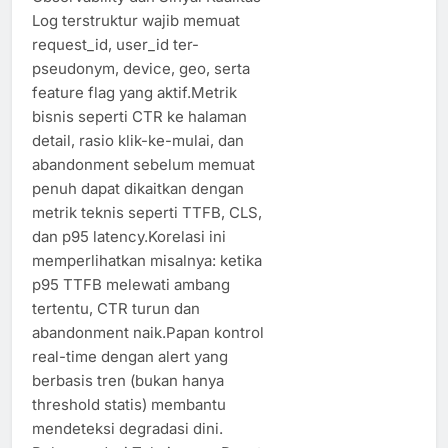
Log terstruktur wajib memuat
request_id, user_id ter-
pseudonym, device, geo, serta
feature flag yang aktif.Metrik
bisnis seperti CTR ke halaman
detail, rasio klik-ke-mulai, dan
abandonment sebelum memuat
penuh dapat dikaitkan dengan
metrik teknis seperti TTFB, CLS,
dan p95 latency.Korelasi ini
memperlihatkan misalnya: ketika
p95 TTFB melewati ambang
tertentu, CTR turun dan
abandonment naik.Papan kontrol
real-time dengan alert yang
berbasis tren (bukan hanya
threshold statis) membantu
mendeteksi degradasi dini.