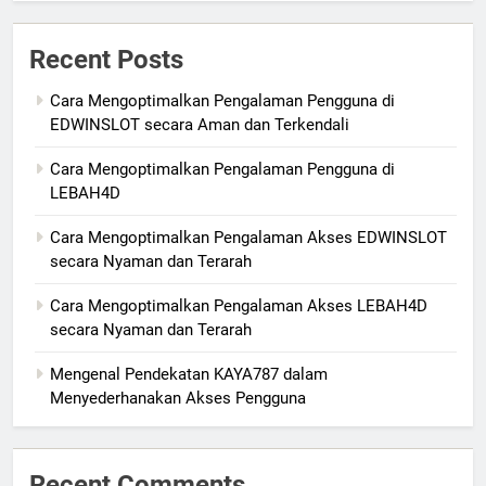
Recent Posts
Cara Mengoptimalkan Pengalaman Pengguna di
EDWINSLOT secara Aman dan Terkendali
Cara Mengoptimalkan Pengalaman Pengguna di
LEBAH4D
Cara Mengoptimalkan Pengalaman Akses EDWINSLOT
secara Nyaman dan Terarah
Cara Mengoptimalkan Pengalaman Akses LEBAH4D
secara Nyaman dan Terarah
Mengenal Pendekatan KAYA787 dalam
Menyederhanakan Akses Pengguna
Recent Comments