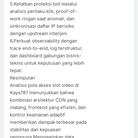
5.Ketatkan proteksi bot melalui
analisis perilaku klik, proof-of-
work ringan saat anomali, dan
sinkronisasi daftar IP berisiko
dengan upstream intelijen.
6.Perkuat observability dengan
trace end-to-end, log terstruktur,
dan dashboard gabungan bisnis-
teknis untuk keputusan yang lebih
tepat.
Kesimpulan
Analisis pola akses slot video di
Kaya787 menunjukkan bahwa
kombinasi arsitektur CDN yang
matang, frontend yang efisien, dan
kontrol keamanan adaptif
memberikan dampak terbesar pada
stabilitas dan kepuasan
pengguna.Mengawinkan data