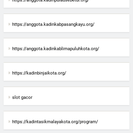
https://anggota.kadinkabpasangkayu.org/
https://anggota.kadinkablimapuluhkota.org/
https://kadinbinjaikota.org/
slot gacor
https://kadintasikmalayakota.org/program/