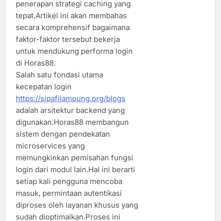
penerapan strategi caching yang
tepat.Artikel ini akan membahas
secara komprehensif bagaimana
faktor-faktor tersebut bekerja
untuk mendukung performa login
di Horas88.
Salah satu fondasi utama
kecepatan login
https://sipafilampung.org/blogs
adalah arsitektur backend yang
digunakan.Horas88 membangun
sistem dengan pendekatan
microservices yang
memungkinkan pemisahan fungsi
login dari modul lain.Hal ini berarti
setiap kali pengguna mencoba
masuk, permintaan autentikasi
diproses oleh layanan khusus yang
sudah dioptimalkan.Proses ini