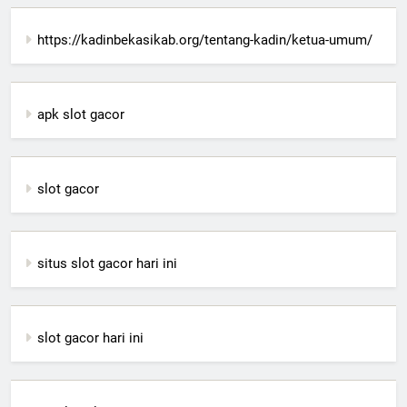
https://kadinbekasikab.org/tentang-kadin/ketua-umum/
apk slot gacor
slot gacor
situs slot gacor hari ini
slot gacor hari ini