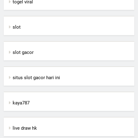
togel viral
slot
slot gacor
situs slot gacor hari ini
kaya787
live draw hk