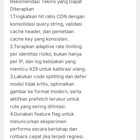
Rekomendasi Teknis yang Dapat
Diterapkan
1.Tingkatkan hit ratio CDN dengan
konsolidasi query string, validasi
cache header, dan pemetaan
cache key yang konsisten.
2.Terapkan adaptive rate limiting
per identitas risiko, bukan hanya
per IP, dan log kebijakan yang
memicu 429 untuk kalibrasi ulang.
3.Lakukan code splitting dan defer
modul tidak kritis, optimalkan
gambar ke format modern, serta
aktifkan prefetch terukur untuk
rute yang sering dilintasi.
4.Gunakan feature flag untuk
meluncurkan eksperimen
performa secara bertahap dan
rollback cepat jika terjadi regresi.