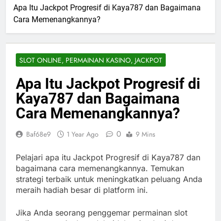
Apa Itu Jackpot Progresif di Kaya787 dan Bagaimana
Cara Memenangkannya?
SLOT ONLINE, PERMAINAN KASINO, JACKPOT
Apa Itu Jackpot Progresif di
Kaya787 dan Bagaimana
Cara Memenangkannya?
0
Baf68e9
1 Year Ago
9 Mins
Pelajari apa itu Jackpot Progresif di Kaya787 dan
bagaimana cara memenangkannya. Temukan
strategi terbaik untuk meningkatkan peluang Anda
meraih hadiah besar di platform ini.
Jika Anda seorang penggemar permainan slot