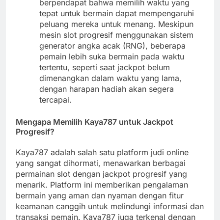
berpendapat bahwa memilih waktu yang
tepat untuk bermain dapat mempengaruhi
peluang mereka untuk menang. Meskipun
mesin slot progresif menggunakan sistem
generator angka acak (RNG), beberapa
pemain lebih suka bermain pada waktu
tertentu, seperti saat jackpot belum
dimenangkan dalam waktu yang lama,
dengan harapan hadiah akan segera
tercapai.
Mengapa Memilih Kaya787 untuk Jackpot
Progresif?
Kaya787 adalah salah satu platform judi online
yang sangat dihormati, menawarkan berbagai
permainan slot dengan jackpot progresif yang
menarik. Platform ini memberikan pengalaman
bermain yang aman dan nyaman dengan fitur
keamanan canggih untuk melindungi informasi dan
transaksi pemain. Kaya787 juga terkenal dengan