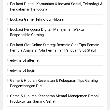
Edukasi Digital, Komunitas & Inovasi Sosial, Teknologi &
Pengalaman Pengguna
Edukasi Game, Teknologi Hiburan
Edukasi Pengguna Digital, Manajemen Waktu,
Responsible Gaming
Edukasi Slot Online Strategi Bermain Slot Tips Pemain
Pemula Analisis Pola Permainan Panduan Slot Stabil
edwinslot alternatif
edwinslot login
Game & Hiburan Kesehatan & Kebugaran Tips Gaming
Pengembangan Diri
Game & Hiburan Kesehatan Mental Manajemen Emosi
Produktivitas Gaming Sehat