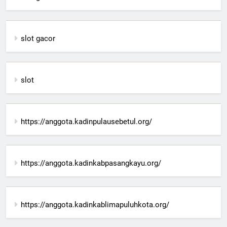
slot gacor
slot
https://anggota.kadinpulausebetul.org/
https://anggota.kadinkabpasangkayu.org/
https://anggota.kadinkablimapuluhkota.org/