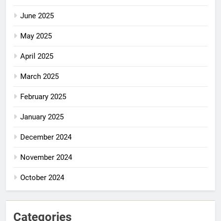
June 2025
May 2025
April 2025
March 2025
February 2025
January 2025
December 2024
November 2024
October 2024
Categories