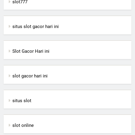
slot777
situs slot gacor hari ini
Slot Gacor Hari ini
slot gacor hari ini
situs slot
slot online