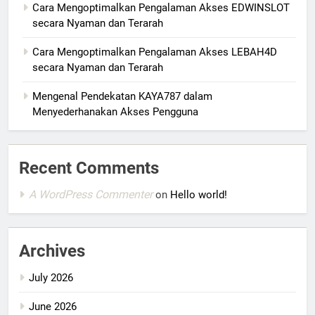
Cara Mengoptimalkan Pengalaman Akses EDWINSLOT
secara Nyaman dan Terarah
Cara Mengoptimalkan Pengalaman Akses LEBAH4D
secara Nyaman dan Terarah
Mengenal Pendekatan KAYA787 dalam
Menyederhanakan Akses Pengguna
Recent Comments
A WordPress Commenter
on
Hello world!
Archives
July 2026
June 2026