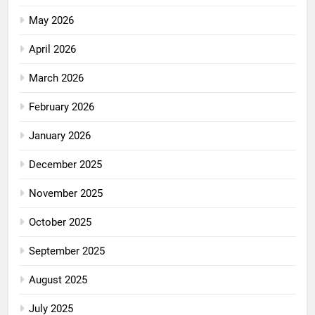
May 2026
April 2026
March 2026
February 2026
January 2026
December 2025
November 2025
October 2025
September 2025
August 2025
July 2025