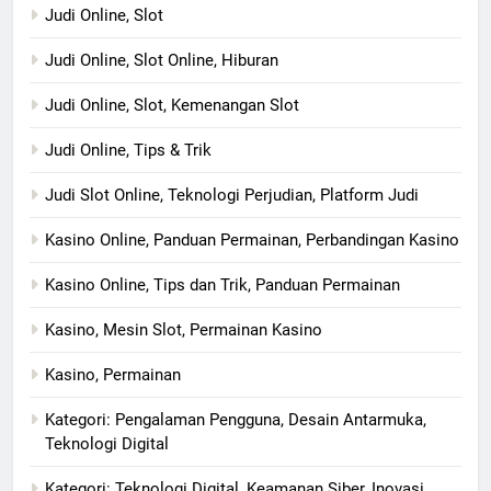
Judi Online, Slot
Judi Online, Slot Online, Hiburan
Judi Online, Slot, Kemenangan Slot
Judi Online, Tips & Trik
Judi Slot Online, Teknologi Perjudian, Platform Judi
Kasino Online, Panduan Permainan, Perbandingan Kasino
Kasino Online, Tips dan Trik, Panduan Permainan
Kasino, Mesin Slot, Permainan Kasino
Kasino, Permainan
Kategori: Pengalaman Pengguna, Desain Antarmuka,
Teknologi Digital
Kategori: Teknologi Digital, Keamanan Siber, Inovasi