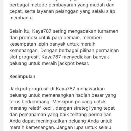
berbagai metode pembayaran yang mudah dan
cepat, serta layanan pelanggan yang selalu siap
membantu.
Selain itu, Kaya787 sering mengadakan turnamen
dan promosi untuk para pemain, memberi
kesempatan lebih banyak untuk meraih
kemenangan. Dengan berbagai pilihan permainan
slot progresif, Kaya787 menyediakan banyak
peluang untuk meraih jackpot besar.
Kesimpulan
Jackpot progresif di Kaya787 menawarkan
peluang untuk memenangkan hadiah besar yang
terus berkembang. Meskipun peluang untuk
menang relatif kecil, dengan strategi yang tepat
dan pemahaman yang baik tentang permainan,
Anda dapat meningkatkan peluang Anda untuk
meraih kemenangan. Jangan lupa untuk selalu