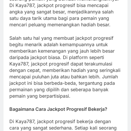
Di Kaya787, jackpot progresif bisa mencapai
angka yang sangat besar, menjadikannya salah
satu daya tarik utama bagi para pemain yang
mencari peluang memenangkan hadiah besar.
Salah satu hal yang membuat jackpot progresif
begitu menarik adalah kemampuannya untuk
memberikan kemenangan yang jauh lebih besar
daripada jackpot biasa. Di platform seperti
Kaya787, jackpot progresif dapat terakumulasi
dengan cepat, memberikan hadiah yang seringkali
mencapai puluhan juta atau bahkan lebih. Jumlah
jackpot ini bisa berbeda-beda, tergantung pada
permainan yang dipilih dan seberapa banyak
pemain yang berpartisipasi.
Bagaimana Cara Jackpot Progresif Bekerja?
Di Kaya787, jackpot progresif bekerja dengan
cara yang sangat sederhana. Setiap kali seorang