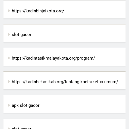
https://kadinbinjaikota.org/
slot gacor
https://kadintasikmalayakota.org/program/
https://kadinbekasikab.org/tentang-kadin/ketua-umum/
apk slot gacor