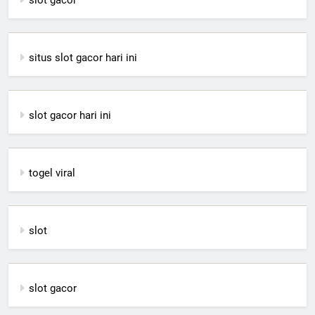
slot gacor
situs slot gacor hari ini
slot gacor hari ini
togel viral
slot
slot gacor