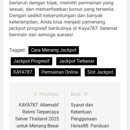
bertaruh dengan bijak, memilih permainan yang
sesuai, dan memanfaatkan bonus yang tersedia.
Dengan sedikit keberuntungan dan banyak
keterampilan, Anda bisa menjadi pemenang
jackpot progresif berikutnya di Kaya787. Selamat
bermain dan semoga sukses!
Tagged:
Cara Menang Jackpot
Jackpot Progresif
Jackpot Terbesar
KAYA787
Permainan Online
Slot Jackpot
Previous:
Next:
Post
navigation
KAYA787: Alternatif
Syarat dan
Resmi Terpercaya
Ketentuan
Server Thailand 2025
Penggunaan
untuk Menang Besar
Horas88: Panduan