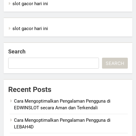
slot gacor hari ini
slot gacor hari ini
Search
SEARCH
Recent Posts
Cara Mengoptimalkan Pengalaman Pengguna di
EDWINSLOT secara Aman dan Terkendali
Cara Mengoptimalkan Pengalaman Pengguna di
LEBAH4D