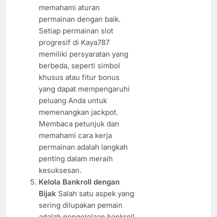
memahami aturan
permainan dengan baik.
Setiap permainan slot
progresif di Kaya787
memiliki persyaratan yang
berbeda, seperti simbol
khusus atau fitur bonus
yang dapat mempengaruhi
peluang Anda untuk
memenangkan jackpot.
Membaca petunjuk dan
memahami cara kerja
permainan adalah langkah
penting dalam meraih
kesuksesan.
Kelola Bankroll dengan
Bijak
Salah satu aspek yang
sering dilupakan pemain
adalah pengelolaan bankroll.