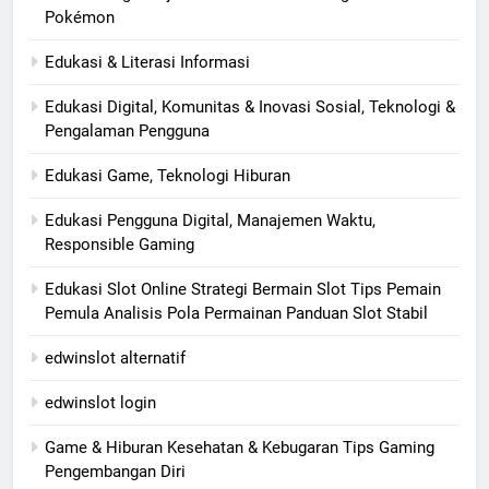
Pokémon
Edukasi & Literasi Informasi
Edukasi Digital, Komunitas & Inovasi Sosial, Teknologi &
Pengalaman Pengguna
Edukasi Game, Teknologi Hiburan
Edukasi Pengguna Digital, Manajemen Waktu,
Responsible Gaming
Edukasi Slot Online Strategi Bermain Slot Tips Pemain
Pemula Analisis Pola Permainan Panduan Slot Stabil
edwinslot alternatif
edwinslot login
Game & Hiburan Kesehatan & Kebugaran Tips Gaming
Pengembangan Diri