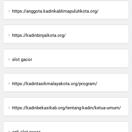
https://anggota.kadinkablimapuluhkota.org/
https://kadinbinjaikota.org/
slot gacor
https://kadintasikmalayakota.org/program/
https://kadinbekasikab.org/tentang-kadin/ketua-umum/
apk slot gacor