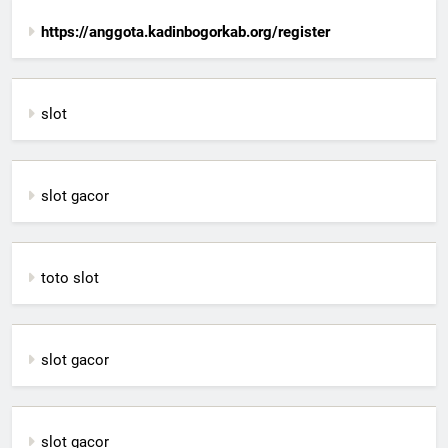
https://anggota.kadinbogorkab.org/register
slot
slot gacor
toto slot
slot gacor
slot gacor