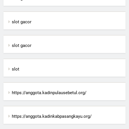
slot gacor
slot gacor
slot
https://anggota.kadinpulausebetul.org/
https://anggota.kadinkabpasangkayu.org/