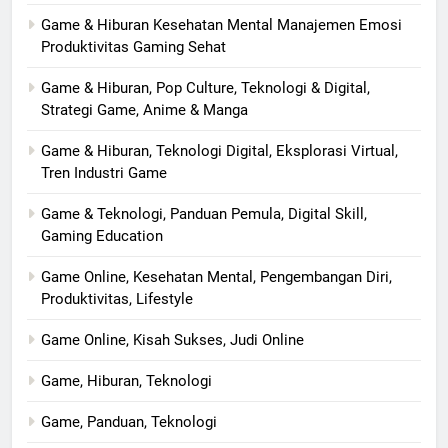
Game & Hiburan Kesehatan Mental Manajemen Emosi
Produktivitas Gaming Sehat
Game & Hiburan, Pop Culture, Teknologi & Digital,
Strategi Game, Anime & Manga
Game & Hiburan, Teknologi Digital, Eksplorasi Virtual,
Tren Industri Game
Game & Teknologi, Panduan Pemula, Digital Skill,
Gaming Education
Game Online, Kesehatan Mental, Pengembangan Diri,
Produktivitas, Lifestyle
Game Online, Kisah Sukses, Judi Online
Game, Hiburan, Teknologi
Game, Panduan, Teknologi