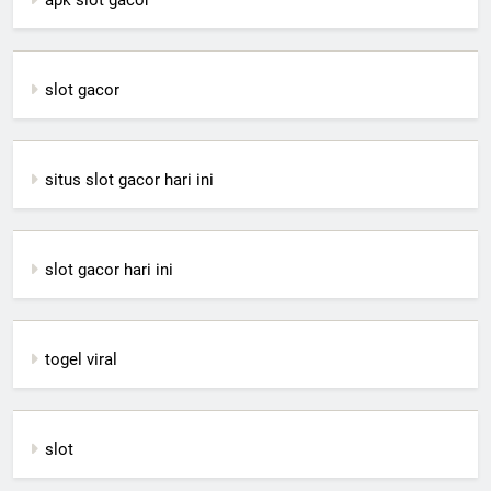
slot gacor
situs slot gacor hari ini
slot gacor hari ini
togel viral
slot