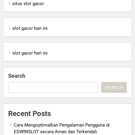
situs slot gacor
slot gacor hari ini
slot gacor hari ini
Search
SEARCH
Recent Posts
Cara Mengoptimalkan Pengalaman Pengguna di
EDWINSLOT secara Aman dan Terkendali