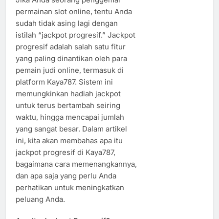
permainan slot online, tentu Anda
sudah tidak asing lagi dengan
istilah “jackpot progresif.” Jackpot
progresif adalah salah satu fitur
yang paling dinantikan oleh para
pemain judi online, termasuk di
platform Kaya787. Sistem ini
memungkinkan hadiah jackpot
untuk terus bertambah seiring
waktu, hingga mencapai jumlah
yang sangat besar. Dalam artikel
ini, kita akan membahas apa itu
jackpot progresif di Kaya787,
bagaimana cara memenangkannya,
dan apa saja yang perlu Anda
perhatikan untuk meningkatkan
peluang Anda.