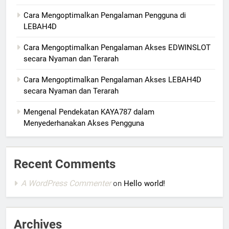
Cara Mengoptimalkan Pengalaman Pengguna di
LEBAH4D
Cara Mengoptimalkan Pengalaman Akses EDWINSLOT
secara Nyaman dan Terarah
Cara Mengoptimalkan Pengalaman Akses LEBAH4D
secara Nyaman dan Terarah
Mengenal Pendekatan KAYA787 dalam
Menyederhanakan Akses Pengguna
Recent Comments
A WordPress Commenter
on
Hello world!
Archives