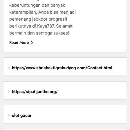
keberuntungan dan banyak
keterampilan, Anda bisa menjadi
pemenang jackpot progresif
berikutnya di Kaya787. Selamat
bermain dan semoga sukses!
Read More
https://www.shrishaktigrahudyog.com/Contact.html
https://sipafijantho.org/
slot gacor