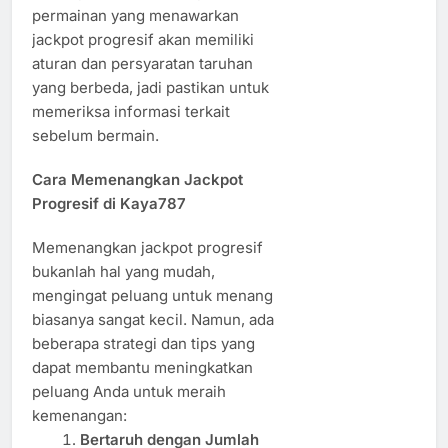
permainan yang menawarkan
jackpot progresif akan memiliki
aturan dan persyaratan taruhan
yang berbeda, jadi pastikan untuk
memeriksa informasi terkait
sebelum bermain.
Cara Memenangkan Jackpot
Progresif di Kaya787
Memenangkan jackpot progresif
bukanlah hal yang mudah,
mengingat peluang untuk menang
biasanya sangat kecil. Namun, ada
beberapa strategi dan tips yang
dapat membantu meningkatkan
peluang Anda untuk meraih
kemenangan:
Bertaruh dengan Jumlah