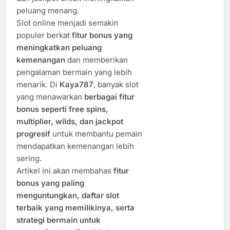
peluang menang.
Slot online menjadi semakin
populer berkat
fitur bonus yang
meningkatkan peluang
kemenangan
dan memberikan
pengalaman bermain yang lebih
menarik. Di
Kaya787
, banyak slot
yang menawarkan
berbagai fitur
bonus seperti free spins,
multiplier, wilds, dan jackpot
progresif
untuk membantu pemain
mendapatkan kemenangan lebih
sering.
Artikel ini akan membahas
fitur
bonus yang paling
menguntungkan, daftar slot
terbaik yang memilikinya, serta
strategi bermain untuk