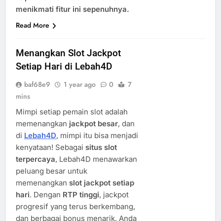
menikmati fitur ini sepenuhnya.
Read More
Menangkan Slot Jackpot
Setiap Hari di Lebah4D
baf68e9
1 year ago
0
7
mins
Mimpi setiap pemain slot adalah
memenangkan
jackpot besar
, dan
di
Lebah4D
, mimpi itu bisa menjadi
kenyataan! Sebagai
situs slot
terpercaya
, Lebah4D menawarkan
peluang besar untuk
memenangkan
slot jackpot setiap
hari
. Dengan
RTP tinggi
, jackpot
progresif yang terus berkembang,
dan berbagai bonus menarik, Anda