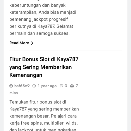
keberuntungan dan banyak
keterampilan, Anda bisa menjadi
pemenang jackpot progresif
berikutnya di Kaya787. Selamat
bermain dan semoga sukses!
Read More
Fitur Bonus Slot di Kaya787
yang Sering Memberikan
Kemenangan
baf68e9
1 year ago
0
7
mins
Temukan fitur bonus slot di
Kaya787 yang sering memberikan
kemenangan besar. Pelajari cara
kerja free spins, multiplier, wilds,
dan jackpot untuk meningkatkan