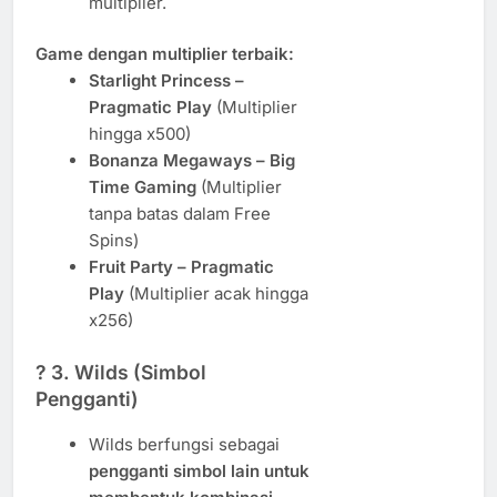
multiplier.
Game dengan multiplier terbaik:
Starlight Princess –
Pragmatic Play
(Multiplier
hingga x500)
Bonanza Megaways – Big
Time Gaming
(Multiplier
tanpa batas dalam Free
Spins)
Fruit Party – Pragmatic
Play
(Multiplier acak hingga
x256)
? 3. Wilds (Simbol
Pengganti)
Wilds berfungsi sebagai
pengganti simbol lain untuk