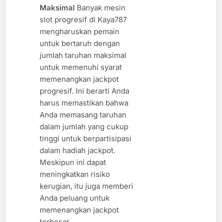
Maksimal
Banyak mesin
slot progresif di Kaya787
mengharuskan pemain
untuk bertaruh dengan
jumlah taruhan maksimal
untuk memenuhi syarat
memenangkan jackpot
progresif. Ini berarti Anda
harus memastikan bahwa
Anda memasang taruhan
dalam jumlah yang cukup
tinggi untuk berpartisipasi
dalam hadiah jackpot.
Meskipun ini dapat
meningkatkan risiko
kerugian, itu juga memberi
Anda peluang untuk
memenangkan jackpot
terbesar.