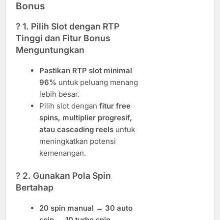
Bonus
? 1. Pilih Slot dengan RTP
Tinggi dan Fitur Bonus
Menguntungkan
Pastikan RTP slot minimal
96%
untuk peluang menang
lebih besar.
Pilih slot dengan
fitur free
spins, multiplier progresif,
atau cascading reels
untuk
meningkatkan potensi
kemenangan.
? 2. Gunakan Pola Spin
Bertahap
20 spin manual → 30 auto
spin → 10 turbo spin