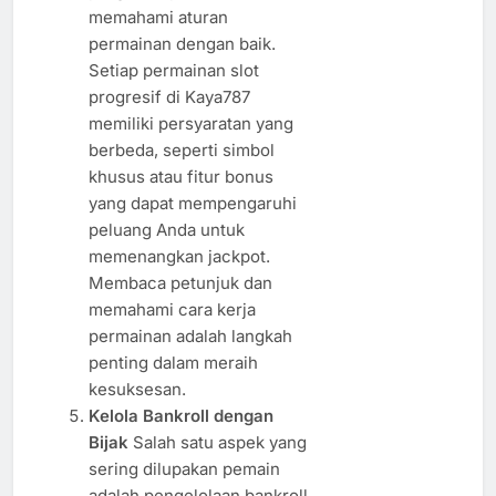
memahami aturan
permainan dengan baik.
Setiap permainan slot
progresif di Kaya787
memiliki persyaratan yang
berbeda, seperti simbol
khusus atau fitur bonus
yang dapat mempengaruhi
peluang Anda untuk
memenangkan jackpot.
Membaca petunjuk dan
memahami cara kerja
permainan adalah langkah
penting dalam meraih
kesuksesan.
Kelola Bankroll dengan
Bijak
Salah satu aspek yang
sering dilupakan pemain
adalah pengelolaan bankroll.