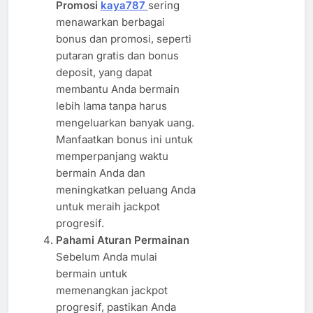
Promosi
kaya787
sering
menawarkan berbagai
bonus dan promosi, seperti
putaran gratis dan bonus
deposit, yang dapat
membantu Anda bermain
lebih lama tanpa harus
mengeluarkan banyak uang.
Manfaatkan bonus ini untuk
memperpanjang waktu
bermain Anda dan
meningkatkan peluang Anda
untuk meraih jackpot
progresif.
Pahami Aturan Permainan
Sebelum Anda mulai
bermain untuk
memenangkan jackpot
progresif, pastikan Anda