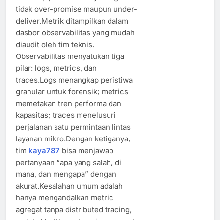
tidak over-promise maupun under-
deliver.Metrik ditampilkan dalam
dasbor observabilitas yang mudah
diaudit oleh tim teknis.
Observabilitas menyatukan tiga
pilar: logs, metrics, dan
traces.Logs menangkap peristiwa
granular untuk forensik; metrics
memetakan tren performa dan
kapasitas; traces menelusuri
perjalanan satu permintaan lintas
layanan mikro.Dengan ketiganya,
tim
kaya787
bisa menjawab
pertanyaan “apa yang salah, di
mana, dan mengapa” dengan
akurat.Kesalahan umum adalah
hanya mengandalkan metric
agregat tanpa distributed tracing,