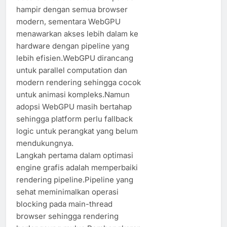
hampir dengan semua browser
modern, sementara WebGPU
menawarkan akses lebih dalam ke
hardware dengan pipeline yang
lebih efisien.WebGPU dirancang
untuk parallel computation dan
modern rendering sehingga cocok
untuk animasi kompleks.Namun
adopsi WebGPU masih bertahap
sehingga platform perlu fallback
logic untuk perangkat yang belum
mendukungnya.
Langkah pertama dalam optimasi
engine grafis adalah memperbaiki
rendering pipeline.Pipeline yang
sehat meminimalkan operasi
blocking pada main-thread
browser sehingga rendering