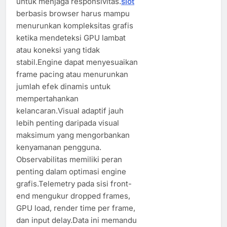
untuk menjaga responsivitas.
slot
berbasis browser harus mampu
menurunkan kompleksitas grafis
ketika mendeteksi GPU lambat
atau koneksi yang tidak
stabil.Engine dapat menyesuaikan
frame pacing atau menurunkan
jumlah efek dinamis untuk
mempertahankan
kelancaran.Visual adaptif jauh
lebih penting daripada visual
maksimum yang mengorbankan
kenyamanan pengguna.
Observabilitas memiliki peran
penting dalam optimasi engine
grafis.Telemetry pada sisi front-
end mengukur dropped frames,
GPU load, render time per frame,
dan input delay.Data ini memandu