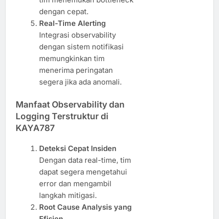
dengan cepat.
Real-Time Alerting
Integrasi observability
dengan sistem notifikasi
memungkinkan tim
menerima peringatan
segera jika ada anomali.
Manfaat Observability dan
Logging Terstruktur di
KAYA787
Deteksi Cepat Insiden
Dengan data real-time, tim
dapat segera mengetahui
error dan mengambil
langkah mitigasi.
Root Cause Analysis yang
Efisien