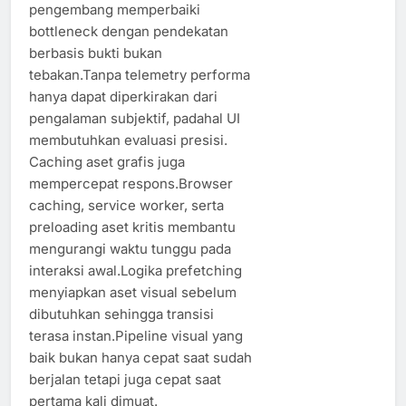
pengembang memperbaiki
bottleneck dengan pendekatan
berbasis bukti bukan
tebakan.Tanpa telemetry performa
hanya dapat diperkirakan dari
pengalaman subjektif, padahal UI
membutuhkan evaluasi presisi.
Caching aset grafis juga
mempercepat respons.Browser
caching, service worker, serta
preloading aset kritis membantu
mengurangi waktu tunggu pada
interaksi awal.Logika prefetching
menyiapkan aset visual sebelum
dibutuhkan sehingga transisi
terasa instan.Pipeline visual yang
baik bukan hanya cepat saat sudah
berjalan tetapi juga cepat saat
pertama kali dimuat.