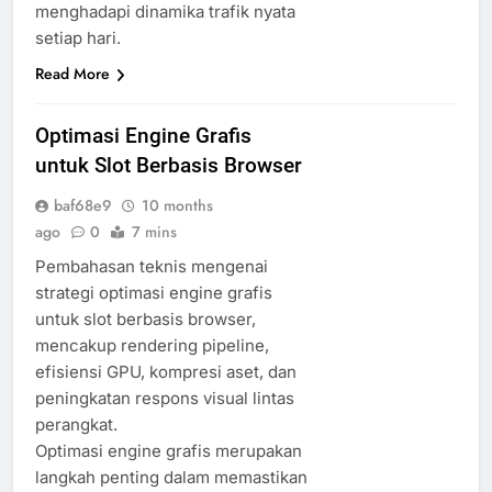
menghadapi dinamika trafik nyata
setiap hari.
Read More
Optimasi Engine Grafis
untuk Slot Berbasis Browser
baf68e9
10 months
ago
0
7 mins
Pembahasan teknis mengenai
strategi optimasi engine grafis
untuk slot berbasis browser,
mencakup rendering pipeline,
efisiensi GPU, kompresi aset, dan
peningkatan respons visual lintas
perangkat.
Optimasi engine grafis merupakan
langkah penting dalam memastikan