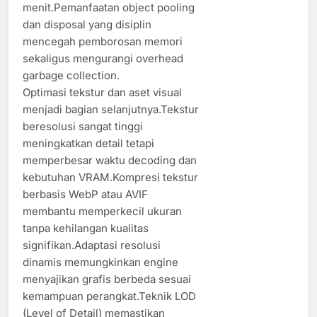
menit.Pemanfaatan object pooling
dan disposal yang disiplin
mencegah pemborosan memori
sekaligus mengurangi overhead
garbage collection.
Optimasi tekstur dan aset visual
menjadi bagian selanjutnya.Tekstur
beresolusi sangat tinggi
meningkatkan detail tetapi
memperbesar waktu decoding dan
kebutuhan VRAM.Kompresi tekstur
berbasis WebP atau AVIF
membantu memperkecil ukuran
tanpa kehilangan kualitas
signifikan.Adaptasi resolusi
dinamis memungkinkan engine
menyajikan grafis berbeda sesuai
kemampuan perangkat.Teknik LOD
(Level of Detail) memastikan