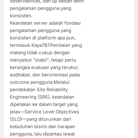
observabilitas, dan uji beban demi
pengalaman pengguna yang
konsisten.
Keandalan server adalah fondasi
pengalaman pengguna yang
konsisten di platform apa pun,
termasuk Kaya787.Penilaian yang
matang tidak cukup dengan
menyebut “stabil”, tetapi perlu
kerangka evaluasi yang terukur,
auditabel, dan berorientasi pada
outcome pengguna.Melalui
pendekatan Site Reliability
Engineering (SRE), keandalan
dipetakan ke dalam target yang
jelas—Service Level Objectives
(SLO)—yang diturunkan dari
kebutuhan bisnis dan harapan
pengguna, lalu dipantau lewat