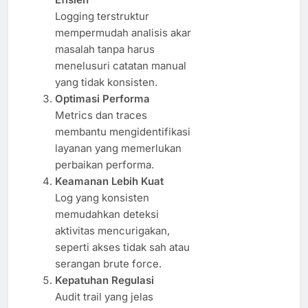
Logging terstruktur
mempermudah analisis akar
masalah tanpa harus
menelusuri catatan manual
yang tidak konsisten.
Optimasi Performa
Metrics dan traces
membantu mengidentifikasi
layanan yang memerlukan
perbaikan performa.
Keamanan Lebih Kuat
Log yang konsisten
memudahkan deteksi
aktivitas mencurigakan,
seperti akses tidak sah atau
serangan brute force.
Kepatuhan Regulasi
Audit trail yang jelas