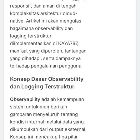
responsif, dan aman di tengah
kompleksitas arsitektur cloud-
native. Artikel ini akan mengulas
bagaimana observability dan
logging terstruktur
diimplementasikan di KAYA787,
manfaat yang diperoleh, tantangan
yang dihadapi, serta dampaknya
terhadap pengalaman pengguna.
Konsep Dasar Observability
dan Logging Terstruktur
Observability
adalah kemampuan
sistem untuk memberikan
gambaran menyeluruh tentang
kondisi internal melalui data yang
dikumpulkan dari output eksternal.
Konsep ini mencakup tiga pilar