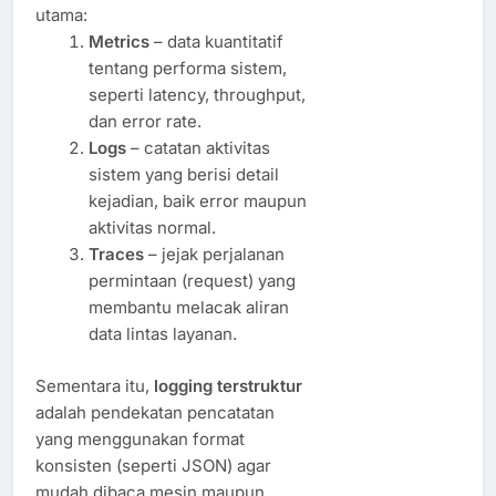
utama:
Metrics
– data kuantitatif
tentang performa sistem,
seperti latency, throughput,
dan error rate.
Logs
– catatan aktivitas
sistem yang berisi detail
kejadian, baik error maupun
aktivitas normal.
Traces
– jejak perjalanan
permintaan (request) yang
membantu melacak aliran
data lintas layanan.
Sementara itu,
logging terstruktur
adalah pendekatan pencatatan
yang menggunakan format
konsisten (seperti JSON) agar
mudah dibaca mesin maupun