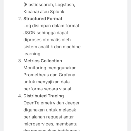
(Elasticsearch, Logstash,
Kibana) atau Splunk.
Structured Format
Log disimpan dalam format
JSON sehingga dapat
diproses otomatis oleh
sistem analitik dan machine
learning.
Metrics Collection
Monitoring menggunakan
Prometheus dan Grafana
untuk menyajikan data
performa secara visual.
Distributed Tracing
OpenTelemetry dan Jaeger
digunakan untuk melacak
perjalanan request antar
microservices, membantu
tim menemukan bottleneck