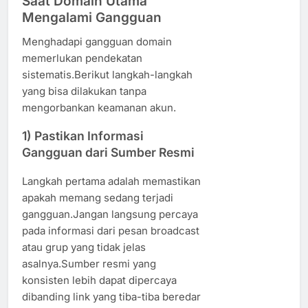
Saat Domain Utama
Mengalami Gangguan
Menghadapi gangguan domain
memerlukan pendekatan
sistematis.Berikut langkah-langkah
yang bisa dilakukan tanpa
mengorbankan keamanan akun.
1) Pastikan Informasi
Gangguan dari Sumber Resmi
Langkah pertama adalah memastikan
apakah memang sedang terjadi
gangguan.Jangan langsung percaya
pada informasi dari pesan broadcast
atau grup yang tidak jelas
asalnya.Sumber resmi yang
konsisten lebih dapat dipercaya
dibanding link yang tiba-tiba beredar