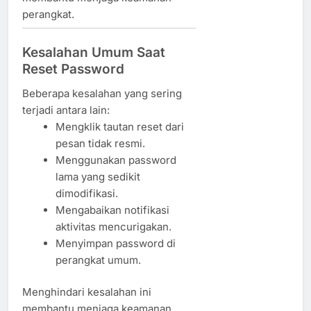
perangkat.
Kesalahan Umum Saat
Reset Password
Beberapa kesalahan yang sering
terjadi antara lain:
Mengklik tautan reset dari
pesan tidak resmi.
Menggunakan password
lama yang sedikit
dimodifikasi.
Mengabaikan notifikasi
aktivitas mencurigakan.
Menyimpan password di
perangkat umum.
Menghindari kesalahan ini
membantu menjaga keamanan