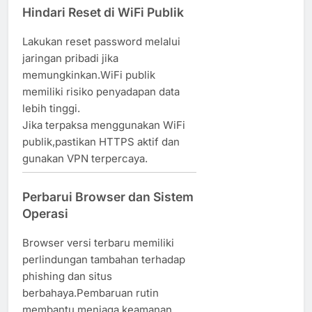
Hindari Reset di WiFi Publik
Lakukan reset password melalui
jaringan pribadi jika
memungkinkan.WiFi publik
memiliki risiko penyadapan data
lebih tinggi.
Jika terpaksa menggunakan WiFi
publik,pastikan HTTPS aktif dan
gunakan VPN terpercaya.
Perbarui Browser dan Sistem
Operasi
Browser versi terbaru memiliki
perlindungan tambahan terhadap
phishing dan situs
berbahaya.Pembaruan rutin
membantu menjaga keamanan