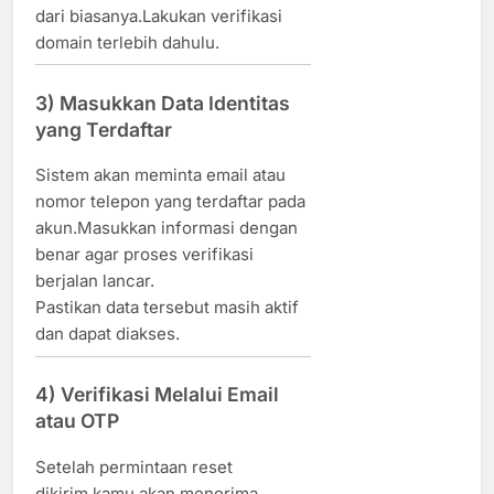
dari biasanya.Lakukan verifikasi
domain terlebih dahulu.
3) Masukkan Data Identitas
yang Terdaftar
Sistem akan meminta email atau
nomor telepon yang terdaftar pada
akun.Masukkan informasi dengan
benar agar proses verifikasi
berjalan lancar.
Pastikan data tersebut masih aktif
dan dapat diakses.
4) Verifikasi Melalui Email
atau OTP
Setelah permintaan reset
dikirim,kamu akan menerima