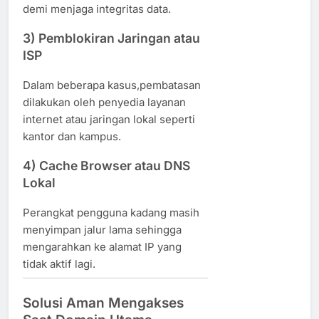
demi menjaga integritas data.
3) Pemblokiran Jaringan atau
ISP
Dalam beberapa kasus,pembatasan
dilakukan oleh penyedia layanan
internet atau jaringan lokal seperti
kantor dan kampus.
4) Cache Browser atau DNS
Lokal
Perangkat pengguna kadang masih
menyimpan jalur lama sehingga
mengarahkan ke alamat IP yang
tidak aktif lagi.
Solusi Aman Mengakses