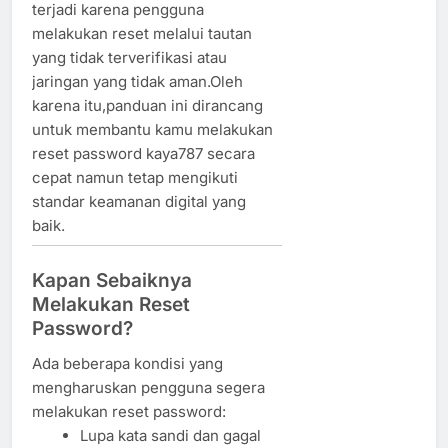
terjadi karena pengguna
melakukan reset melalui tautan
yang tidak terverifikasi atau
jaringan yang tidak aman.Oleh
karena itu,panduan ini dirancang
untuk membantu kamu melakukan
reset password kaya787 secara
cepat namun tetap mengikuti
standar keamanan digital yang
baik.
Kapan Sebaiknya
Melakukan Reset
Password?
Ada beberapa kondisi yang
mengharuskan pengguna segera
melakukan reset password:
Lupa kata sandi dan gagal