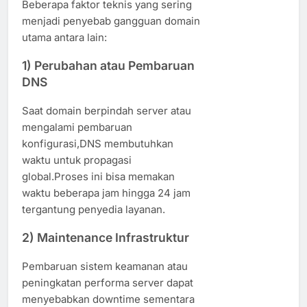
Beberapa faktor teknis yang sering
menjadi penyebab gangguan domain
utama antara lain:
1) Perubahan atau Pembaruan
DNS
Saat domain berpindah server atau
mengalami pembaruan
konfigurasi,DNS membutuhkan
waktu untuk propagasi
global.Proses ini bisa memakan
waktu beberapa jam hingga 24 jam
tergantung penyedia layanan.
2) Maintenance Infrastruktur
Pembaruan sistem keamanan atau
peningkatan performa server dapat
menyebabkan downtime sementara