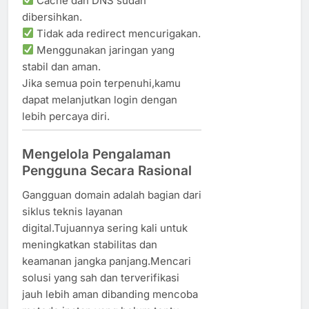
Cache dan DNS sudah
dibersihkan.
Tidak ada redirect mencurigakan.
Menggunakan jaringan yang
stabil dan aman.
Jika semua poin terpenuhi,kamu
dapat melanjutkan login dengan
lebih percaya diri.
Mengelola Pengalaman
Pengguna Secara Rasional
Gangguan domain adalah bagian dari
siklus teknis layanan
digital.Tujuannya sering kali untuk
meningkatkan stabilitas dan
keamanan jangka panjang.Mencari
solusi yang sah dan terverifikasi
jauh lebih aman dibanding mencoba