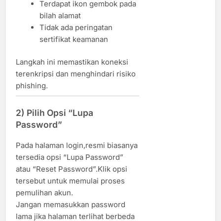
Terdapat ikon gembok pada
bilah alamat
Tidak ada peringatan
sertifikat keamanan
Langkah ini memastikan koneksi
terenkripsi dan menghindari risiko
phishing.
2) Pilih Opsi “Lupa
Password”
Pada halaman login,resmi biasanya
tersedia opsi “Lupa Password”
atau “Reset Password”.Klik opsi
tersebut untuk memulai proses
pemulihan akun.
Jangan memasukkan password
lama jika halaman terlihat berbeda