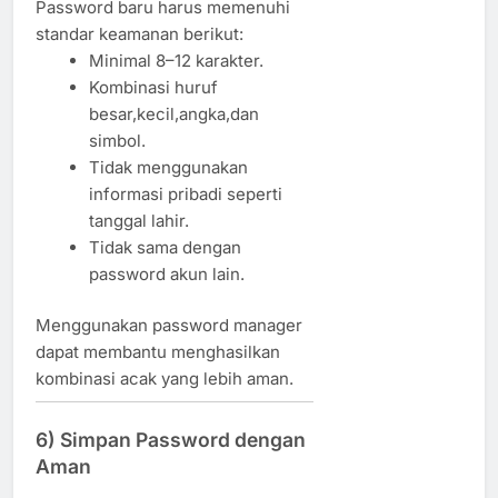
Password baru harus memenuhi
standar keamanan berikut:
Minimal 8–12 karakter.
Kombinasi huruf
besar,kecil,angka,dan
simbol.
Tidak menggunakan
informasi pribadi seperti
tanggal lahir.
Tidak sama dengan
password akun lain.
Menggunakan password manager
dapat membantu menghasilkan
kombinasi acak yang lebih aman.
6) Simpan Password dengan
Aman