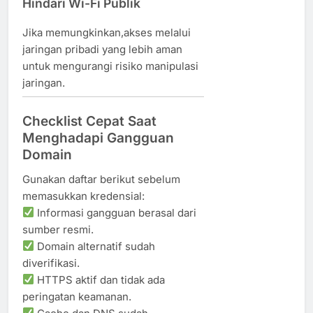
Hindari Wi-Fi Publik
Jika memungkinkan,akses melalui
jaringan pribadi yang lebih aman
untuk mengurangi risiko manipulasi
jaringan.
Checklist Cepat Saat
Menghadapi Gangguan
Domain
Gunakan daftar berikut sebelum
memasukkan kredensial:
Informasi gangguan berasal dari
sumber resmi.
Domain alternatif sudah
diverifikasi.
HTTPS aktif dan tidak ada
peringatan keamanan.