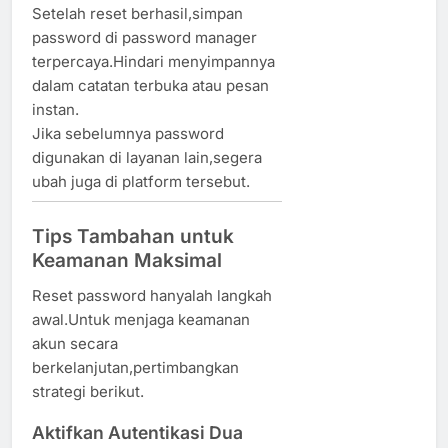
Setelah reset berhasil,simpan
password di password manager
terpercaya.Hindari menyimpannya
dalam catatan terbuka atau pesan
instan.
Jika sebelumnya password
digunakan di layanan lain,segera
ubah juga di platform tersebut.
Tips Tambahan untuk
Keamanan Maksimal
Reset password hanyalah langkah
awal.Untuk menjaga keamanan
akun secara
berkelanjutan,pertimbangkan
strategi berikut.
Aktifkan Autentikasi Dua