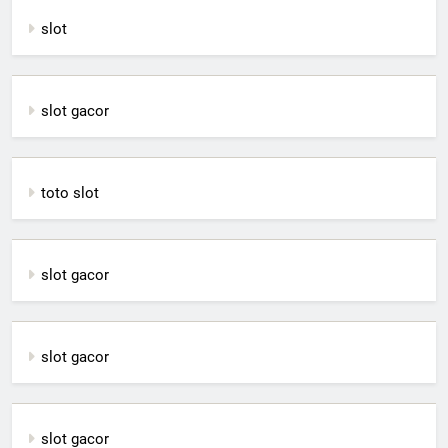
slot
slot gacor
toto slot
slot gacor
slot gacor
slot gacor