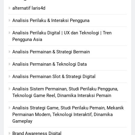
alternatif laris4d
Analisis Perilaku & Interaksi Pengguna
Analisis Perilaku Digital | UX dan Teknologi | Tren
Pengguna Asia
Analisis Permainan & Strategi Bermain
Analisis Permainan & Teknologi Data
Analisis Permainan Slot & Strategi Digital
Analisis Sistem Permainan, Studi Perilaku Pengguna,
Teknologi Game Reel, Dinamika Interaksi Pemain
Analisis Strategi Game, Studi Perilaku Pemain, Mekanik
Permainan Modern, Teknologi Interaktif, Dinamika
Gameplay
Brand Awareness Digital