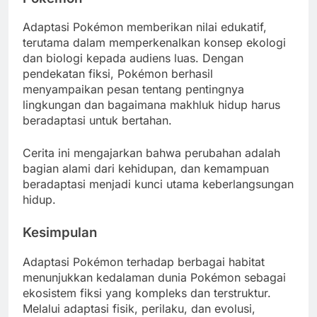
Adaptasi Pokémon memberikan nilai edukatif,
terutama dalam memperkenalkan konsep ekologi
dan biologi kepada audiens luas. Dengan
pendekatan fiksi, Pokémon berhasil
menyampaikan pesan tentang pentingnya
lingkungan dan bagaimana makhluk hidup harus
beradaptasi untuk bertahan.
Cerita ini mengajarkan bahwa perubahan adalah
bagian alami dari kehidupan, dan kemampuan
beradaptasi menjadi kunci utama keberlangsungan
hidup.
Kesimpulan
Adaptasi Pokémon terhadap berbagai habitat
menunjukkan kedalaman dunia Pokémon sebagai
ekosistem fiksi yang kompleks dan terstruktur.
Melalui adaptasi fisik, perilaku, dan evolusi,