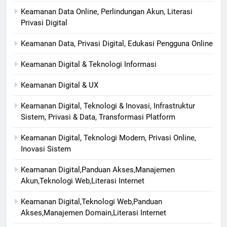
Keamanan Data Online, Perlindungan Akun, Literasi
Privasi Digital
Keamanan Data, Privasi Digital, Edukasi Pengguna Online
Keamanan Digital & Teknologi Informasi
Keamanan Digital & UX
Keamanan Digital, Teknologi & Inovasi, Infrastruktur
Sistem, Privasi & Data, Transformasi Platform
Keamanan Digital, Teknologi Modern, Privasi Online,
Inovasi Sistem
Keamanan Digital,Panduan Akses,Manajemen
Akun,Teknologi Web,Literasi Internet
Keamanan Digital,Teknologi Web,Panduan
Akses,Manajemen Domain,Literasi Internet