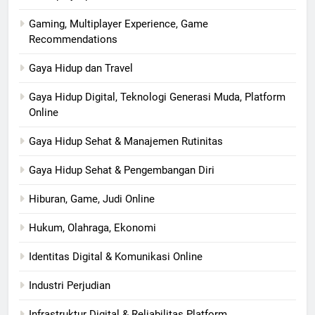
Gaming, Multiplayer Experience, Game
Recommendations
Gaya Hidup dan Travel
Gaya Hidup Digital, Teknologi Generasi Muda, Platform
Online
Gaya Hidup Sehat & Manajemen Rutinitas
Gaya Hidup Sehat & Pengembangan Diri
Hiburan, Game, Judi Online
Hukum, Olahraga, Ekonomi
Identitas Digital & Komunikasi Online
Industri Perjudian
Infrastruktur Digital & Reliabilitas Platform