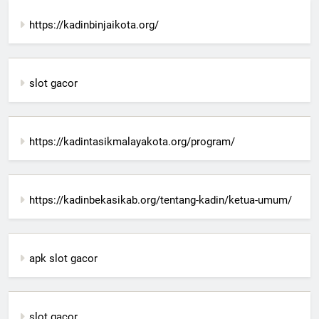
https://kadinbinjaikota.org/
slot gacor
https://kadintasikmalayakota.org/program/
https://kadinbekasikab.org/tentang-kadin/ketua-umum/
apk slot gacor
slot gacor