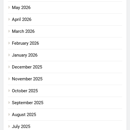
May 2026
April 2026
March 2026
February 2026
January 2026
December 2025
November 2025
October 2025
September 2025
August 2025
July 2025