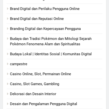
Brand Digital dan Perilaku Pengguna Online
Brand Digital dan Reputasi Online
Branding Digital dan Kepercayaan Pengguna
Budaya dan Tradisi Pokémon dan Mitologi Sejarah
Pokémon Fenomena Alam dan Spiritualitas
Budaya Lokal | Identitas Sosial | Komunitas Digital
campestre
Casino Online, Slot, Permainan Online
Casino, Slot Games, Gambling
Dekorasi dan Desain Interior
Desain dan Pengalaman Pengguna Digital