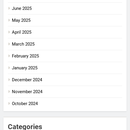
June 2025
May 2025
April 2025
March 2025
February 2025
January 2025
December 2024
November 2024
October 2024
Categories