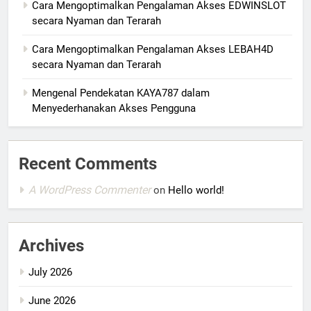
Cara Mengoptimalkan Pengalaman Akses EDWINSLOT
secara Nyaman dan Terarah
Cara Mengoptimalkan Pengalaman Akses LEBAH4D
secara Nyaman dan Terarah
Mengenal Pendekatan KAYA787 dalam
Menyederhanakan Akses Pengguna
Recent Comments
A WordPress Commenter
on
Hello world!
Archives
July 2026
June 2026