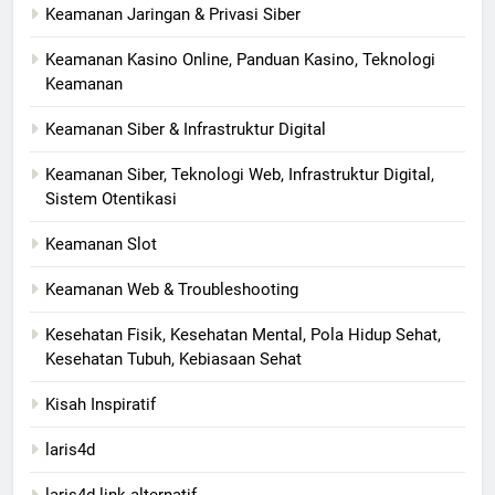
Keamanan Jaringan & Privasi Siber
Keamanan Kasino Online, Panduan Kasino, Teknologi
Keamanan
Keamanan Siber & Infrastruktur Digital
Keamanan Siber, Teknologi Web, Infrastruktur Digital,
Sistem Otentikasi
Keamanan Slot
Keamanan Web & Troubleshooting
Kesehatan Fisik, Kesehatan Mental, Pola Hidup Sehat,
Kesehatan Tubuh, Kebiasaan Sehat
Kisah Inspiratif
laris4d
laris4d link alternatif