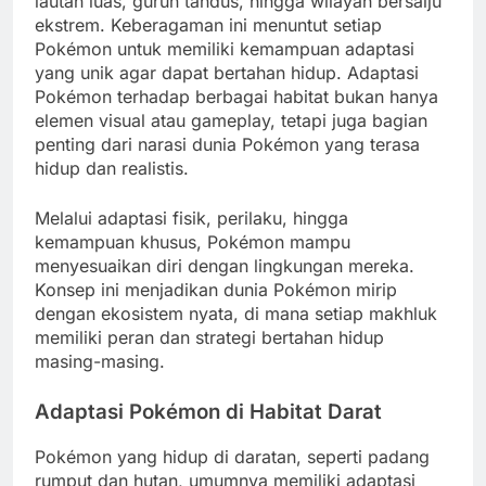
lautan luas, gurun tandus, hingga wilayah bersalju
ekstrem. Keberagaman ini menuntut setiap
Pokémon untuk memiliki kemampuan adaptasi
yang unik agar dapat bertahan hidup. Adaptasi
Pokémon terhadap berbagai habitat bukan hanya
elemen visual atau gameplay, tetapi juga bagian
penting dari narasi dunia Pokémon yang terasa
hidup dan realistis.
Melalui adaptasi fisik, perilaku, hingga
kemampuan khusus, Pokémon mampu
menyesuaikan diri dengan lingkungan mereka.
Konsep ini menjadikan dunia Pokémon mirip
dengan ekosistem nyata, di mana setiap makhluk
memiliki peran dan strategi bertahan hidup
masing-masing.
Adaptasi Pokémon di Habitat Darat
Pokémon yang hidup di daratan, seperti padang
rumput dan hutan, umumnya memiliki adaptasi