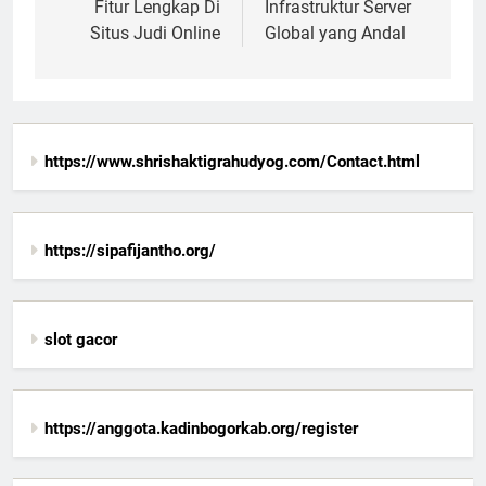
Fitur Lengkap Di
Infrastruktur Server
Situs Judi Online
Global yang Andal
https://www.shrishaktigrahudyog.com/Contact.html
https://sipafijantho.org/
slot gacor
https://anggota.kadinbogorkab.org/register