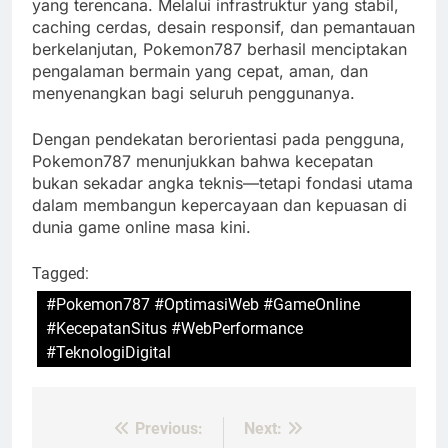
yang terencana. Melalui infrastruktur yang stabil,
caching cerdas, desain responsif, dan pemantauan
berkelanjutan, Pokemon787 berhasil menciptakan
pengalaman bermain yang cepat, aman, dan
menyenangkan bagi seluruh penggunanya.
Dengan pendekatan berorientasi pada pengguna,
Pokemon787 menunjukkan bahwa kecepatan
bukan sekadar angka teknis—tetapi fondasi utama
dalam membangun kepercayaan dan kepuasan di
dunia game online masa kini.
Tagged:
#Pokemon787 #OptimasiWeb #GameOnline
#KecepatanSitus #WebPerformance
#TeknologiDigital
Previous:
Next:
Post