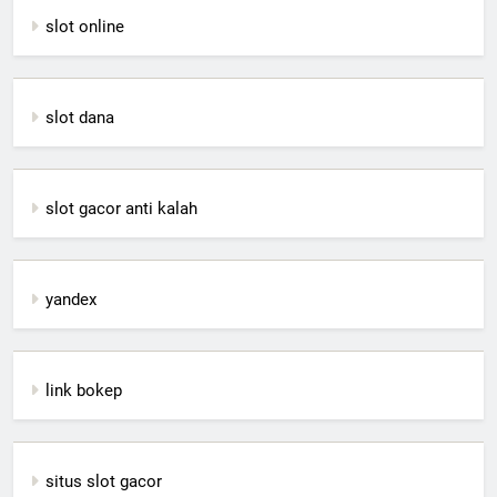
slot online
slot dana
slot gacor anti kalah
yandex
link bokep
situs slot gacor