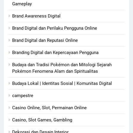
Gameplay
Brand Awareness Digital
Brand Digital dan Perilaku Pengguna Online
Brand Digital dan Reputasi Online
Branding Digital dan Kepercayaan Pengguna
Budaya dan Tradisi Pokémon dan Mitologi Sejarah
Pokémon Fenomena Alam dan Spiritualitas
Budaya Lokal | Identitas Sosial | Komunitas Digital
campestre
Casino Online, Slot, Permainan Online
Casino, Slot Games, Gambling
Dekorasi dan Desain Interior