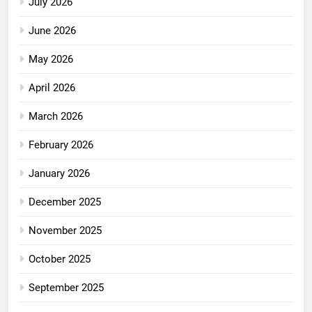
July 2026
June 2026
May 2026
April 2026
March 2026
February 2026
January 2026
December 2025
November 2025
October 2025
September 2025