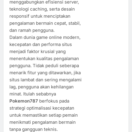
menggabungkan efisiensi server,
teknologi caching, serta desain
responsif untuk menciptakan
pengalaman bermain cepat, stabil,
dan ramah pengguna.
Dalam dunia game online modern,
kecepatan dan performa situs
menjadi faktor krusial yang
menentukan kualitas pengalaman
pengguna. Tidak peduli seberapa
menarik fitur yang ditawarkan, jika
situs lambat dan sering mengalami
lag, pengguna akan kehilangan
minat. Itulah sebabnya
Pokemon787
berfokus pada
strategi optimalisasi kecepatan
untuk memastikan setiap pemain
menikmati pengalaman bermain
tanpa gangguan teknis.