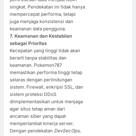
singkat. Pendekatan ini tidak hanya
mempercepat performa, tetapi
juga menjaga konsistensi dan
keamanan data pengguna.
7. Keamanan dan Kestabilan
sebagai Prioritas
Kecepatan yang tinggi tidak akan
berarti tanpa stabilitas dan
keamanan. Pokemon787
memastikan performa tinggi tetap
selaras dengan perlindungan
sistem. Firewall, enkripsi SSL, dan
sistem proteksi DDoS
diimplementasikan untuk menjaga
agar situs tetap aman dari
ancaman siber yang dapat
memperlambat kinerja server.
Dengan pendekatan
DevSecOps
,