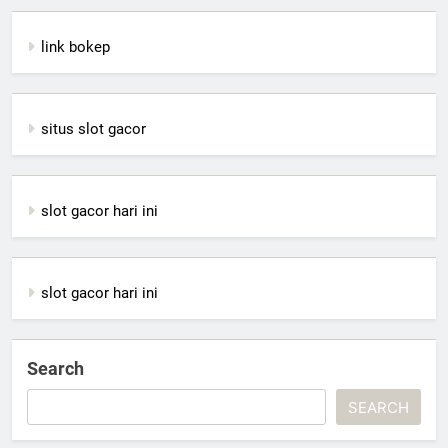
link bokep
situs slot gacor
slot gacor hari ini
slot gacor hari ini
Search
SEARCH