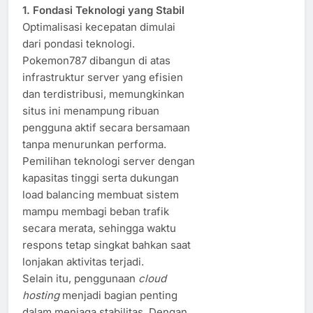
1. Fondasi Teknologi yang Stabil
Optimalisasi kecepatan dimulai
dari pondasi teknologi.
Pokemon787 dibangun di atas
infrastruktur server yang efisien
dan terdistribusi, memungkinkan
situs ini menampung ribuan
pengguna aktif secara bersamaan
tanpa menurunkan performa.
Pemilihan teknologi server dengan
kapasitas tinggi serta dukungan
load balancing membuat sistem
mampu membagi beban trafik
secara merata, sehingga waktu
respons tetap singkat bahkan saat
lonjakan aktivitas terjadi.
Selain itu, penggunaan
cloud
hosting
menjadi bagian penting
dalam menjaga stabilitas. Dengan