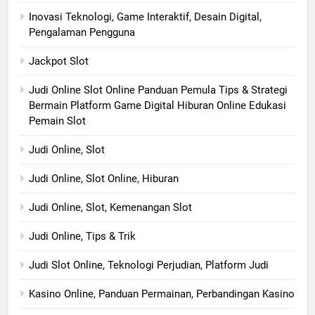
Inovasi Teknologi, Game Interaktif, Desain Digital,
Pengalaman Pengguna
Jackpot Slot
Judi Online Slot Online Panduan Pemula Tips & Strategi
Bermain Platform Game Digital Hiburan Online Edukasi
Pemain Slot
Judi Online, Slot
Judi Online, Slot Online, Hiburan
Judi Online, Slot, Kemenangan Slot
Judi Online, Tips & Trik
Judi Slot Online, Teknologi Perjudian, Platform Judi
Kasino Online, Panduan Permainan, Perbandingan Kasino