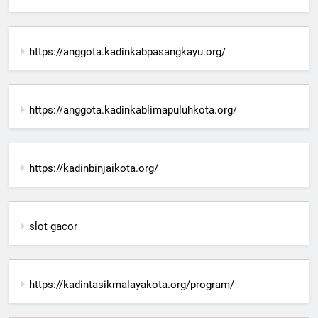
https://anggota.kadinkabpasangkayu.org/
https://anggota.kadinkablimapuluhkota.org/
https://kadinbinjaikota.org/
slot gacor
https://kadintasikmalayakota.org/program/