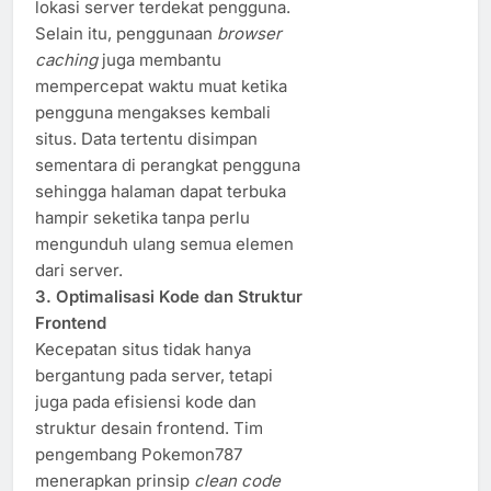
lokasi server terdekat pengguna.
Selain itu, penggunaan
browser
caching
juga membantu
mempercepat waktu muat ketika
pengguna mengakses kembali
situs. Data tertentu disimpan
sementara di perangkat pengguna
sehingga halaman dapat terbuka
hampir seketika tanpa perlu
mengunduh ulang semua elemen
dari server.
3. Optimalisasi Kode dan Struktur
Frontend
Kecepatan situs tidak hanya
bergantung pada server, tetapi
juga pada efisiensi kode dan
struktur desain frontend. Tim
pengembang Pokemon787
menerapkan prinsip
clean code