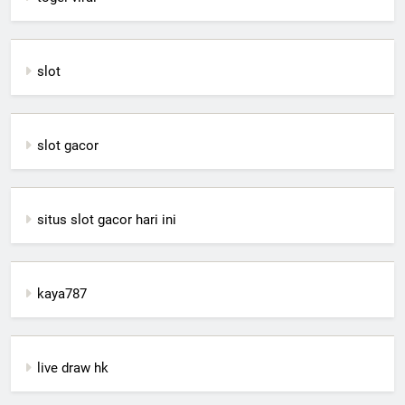
slot
slot gacor
situs slot gacor hari ini
kaya787
live draw hk