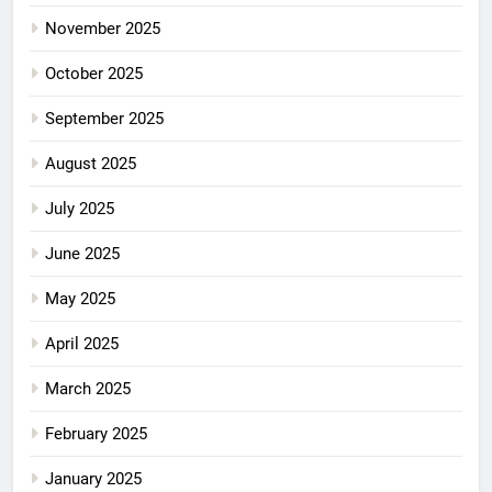
November 2025
October 2025
September 2025
August 2025
July 2025
June 2025
May 2025
April 2025
March 2025
February 2025
January 2025