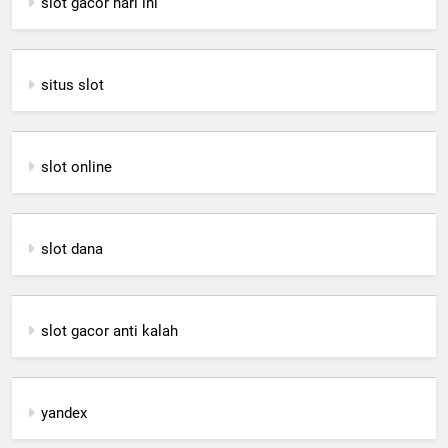
slot gacor hari ini
situs slot
slot online
slot dana
slot gacor anti kalah
yandex