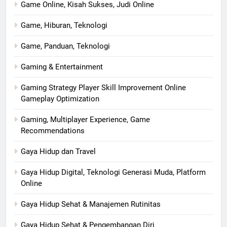
Game Online, Kisah Sukses, Judi Online
Game, Hiburan, Teknologi
Game, Panduan, Teknologi
Gaming & Entertainment
Gaming Strategy Player Skill Improvement Online
Gameplay Optimization
Gaming, Multiplayer Experience, Game
Recommendations
Gaya Hidup dan Travel
Gaya Hidup Digital, Teknologi Generasi Muda, Platform
Online
Gaya Hidup Sehat & Manajemen Rutinitas
Gaya Hidup Sehat & Pengembangan Diri