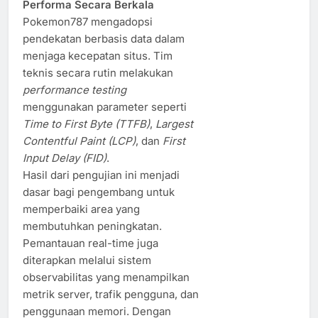
Performa Secara Berkala
Pokemon787 mengadopsi
pendekatan berbasis data dalam
menjaga kecepatan situs. Tim
teknis secara rutin melakukan
performance testing
menggunakan parameter seperti
Time to First Byte (TTFB)
,
Largest
Contentful Paint (LCP)
, dan
First
Input Delay (FID)
.
Hasil dari pengujian ini menjadi
dasar bagi pengembang untuk
memperbaiki area yang
membutuhkan peningkatan.
Pemantauan real-time juga
diterapkan melalui sistem
observabilitas yang menampilkan
metrik server, trafik pengguna, dan
penggunaan memori. Dengan