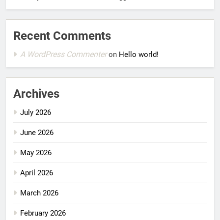
Recent Comments
A WordPress Commenter
on
Hello world!
Archives
July 2026
June 2026
May 2026
April 2026
March 2026
February 2026