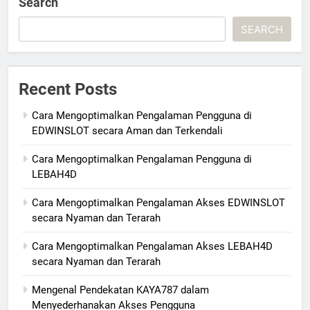
Search
SEARCH
Recent Posts
Cara Mengoptimalkan Pengalaman Pengguna di
EDWINSLOT secara Aman dan Terkendali
Cara Mengoptimalkan Pengalaman Pengguna di
LEBAH4D
Cara Mengoptimalkan Pengalaman Akses EDWINSLOT
secara Nyaman dan Terarah
Cara Mengoptimalkan Pengalaman Akses LEBAH4D
secara Nyaman dan Terarah
Mengenal Pendekatan KAYA787 dalam
Menyederhanakan Akses Pengguna