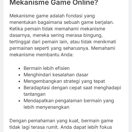
Mekanisme Game Online?
Mekanisme game adalah fondasi yang
menentukan bagaimana sebuah game berjalan.
Ketika pemain tidak memahami mekanisme
dasarnya, mereka sering merasa bingung,
tertinggal dari pemain lain, atau tidak menikmati
permainan seperti yang seharusnya. Memahami
mekanisme membantu Anda:
Bermain lebih efisien
Menghindari kesalahan dasar
Mengembangkan strategi yang tepat
Beradaptasi dengan cepat saat menghadapi
tantangan
Mendapatkan pengalaman bermain yang
lebih menyenangkan
Dengan pemahaman yang kuat, bermain game
tidak lagi terasa rumit. Anda dapat lebih fokus