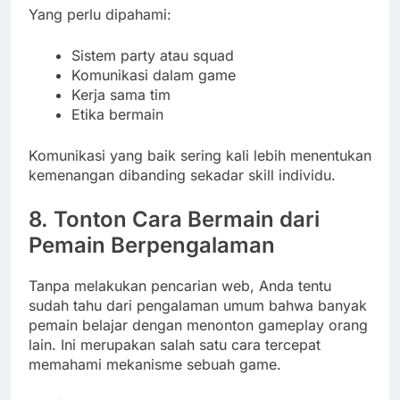
Yang perlu dipahami:
Sistem party atau squad
Komunikasi dalam game
Kerja sama tim
Etika bermain
Komunikasi yang baik sering kali lebih menentukan
kemenangan dibanding sekadar skill individu.
8. Tonton Cara Bermain dari
Pemain Berpengalaman
Tanpa melakukan pencarian web, Anda tentu
sudah tahu dari pengalaman umum bahwa banyak
pemain belajar dengan menonton gameplay orang
lain. Ini merupakan salah satu cara tercepat
memahami mekanisme sebuah game.