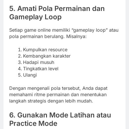
5. Amati Pola Permainan dan
Gameplay Loop
Setiap game online memiliki “gameplay loop” atau
pola permainan berulang. Misalnya:
Kumpulkan resource
Kembangkan karakter
Hadapi musuh
Tingkatkan level
Ulangi
Dengan mengenali pola tersebut, Anda dapat
memahami ritme permainan dan menentukan
langkah strategis dengan lebih mudah.
6. Gunakan Mode Latihan atau
Practice Mode