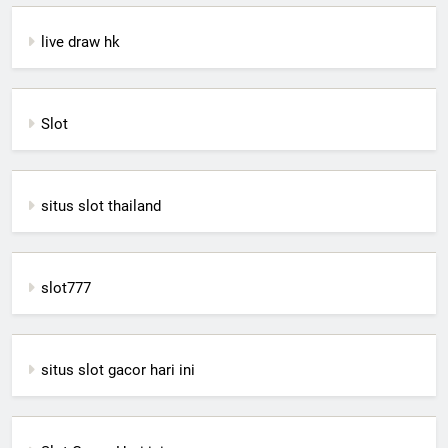
live draw hk
Slot
situs slot thailand
slot777
situs slot gacor hari ini