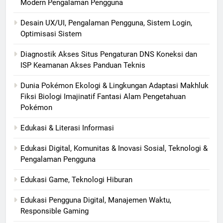
Modern Pengalaman Pengguna
Desain UX/UI, Pengalaman Pengguna, Sistem Login,
Optimisasi Sistem
Diagnostik Akses Situs Pengaturan DNS Koneksi dan
ISP Keamanan Akses Panduan Teknis
Dunia Pokémon Ekologi & Lingkungan Adaptasi Makhluk
Fiksi Biologi Imajinatif Fantasi Alam Pengetahuan
Pokémon
Edukasi & Literasi Informasi
Edukasi Digital, Komunitas & Inovasi Sosial, Teknologi &
Pengalaman Pengguna
Edukasi Game, Teknologi Hiburan
Edukasi Pengguna Digital, Manajemen Waktu,
Responsible Gaming