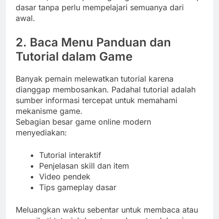
dasar tanpa perlu mempelajari semuanya dari
awal.
2. Baca Menu Panduan dan
Tutorial dalam Game
Banyak pemain melewatkan tutorial karena
dianggap membosankan. Padahal tutorial adalah
sumber informasi tercepat untuk memahami
mekanisme game.
Sebagian besar game online modern
menyediakan:
Tutorial interaktif
Penjelasan skill dan item
Video pendek
Tips gameplay dasar
Meluangkan waktu sebentar untuk membaca atau