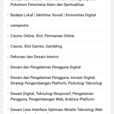
Pokémon Fenomena Alam dan Spiritualitas
Budaya Lokal | Identitas Sosial | Komunitas Digital
campestre
Casino Online, Slot, Permainan Online
Casino, Slot Games, Gambling
Dekorasi dan Desain Interior
Desain dan Pengalaman Pengguna Digital
Desain dan Pengalaman Pengguna, Inovasi Digital,
Strategi Pengembangan Platform, Psikologi Teknologi
Desain Digital, Teknologi Responsif, Pengalaman
Pengguna, Pengembangan Web, Analisis Platform
Desain User Interface Optimasi Mobile Teknologi Web