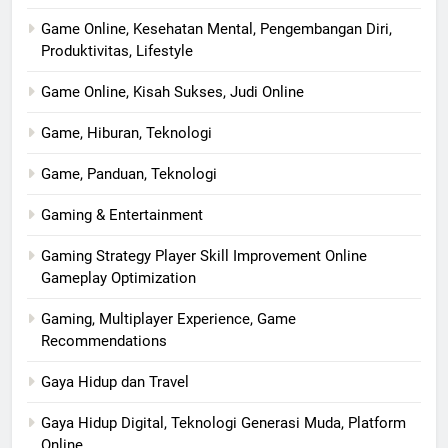
Game Online, Kesehatan Mental, Pengembangan Diri,
Produktivitas, Lifestyle
Game Online, Kisah Sukses, Judi Online
Game, Hiburan, Teknologi
Game, Panduan, Teknologi
Gaming & Entertainment
Gaming Strategy Player Skill Improvement Online
Gameplay Optimization
Gaming, Multiplayer Experience, Game
Recommendations
Gaya Hidup dan Travel
Gaya Hidup Digital, Teknologi Generasi Muda, Platform
Online