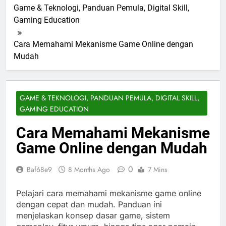
Game & Teknologi, Panduan Pemula, Digital Skill,
Gaming Education
Cara Memahami Mekanisme Game Online dengan
Mudah
GAME & TEKNOLOGI, PANDUAN PEMULA, DIGITAL SKILL,
GAMING EDUCATION
Cara Memahami Mekanisme
Game Online dengan Mudah
0
Baf68e9
8 Months Ago
7 Mins
Pelajari cara memahami mekanisme game online
dengan cepat dan mudah. Panduan ini
menjelaskan konsep dasar game, sistem