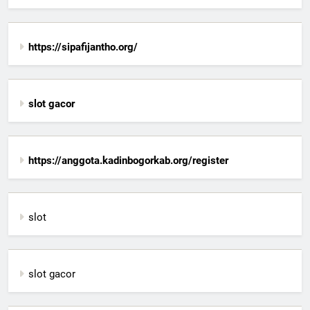
https://sipafijantho.org/
slot gacor
https://anggota.kadinbogorkab.org/register
slot
slot gacor