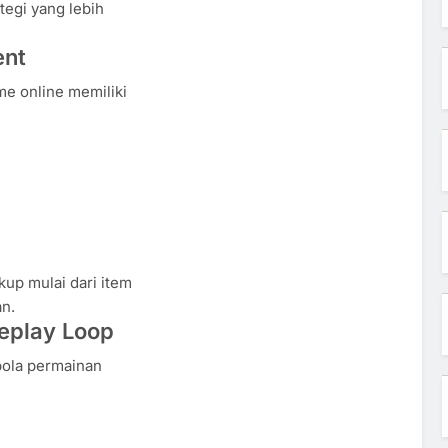
egi yang lebih
ent
e online memiliki
kup mulai dari item
an.
eplay Loop
pola permainan