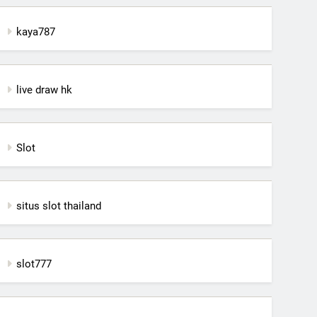
kaya787
live draw hk
Slot
situs slot thailand
slot777