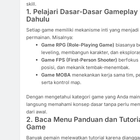
skill.
1. Pelajari Dasar-Dasar Gameplay 
Dahulu
Setiap game memiliki mekanisme inti yang menjadi
permainan. Misalnya:
Game RPG (Role-Playing Game)
biasanya b
leveling, membangun karakter, dan eksploras
Game FPS (First-Person Shooter)
berfokus 
posisi, dan mekanik tembak-menembak.
Game MOBA
menekankan kerja sama tim, p
serta kontrol map.
Dengan mengetahui kategori game yang Anda main
langsung memahami konsep dasar tanpa perlu mem
dari awal.
2. Baca Menu Panduan dan Tutori
Game
Banyak pemain melewatkan tutorial karena diang