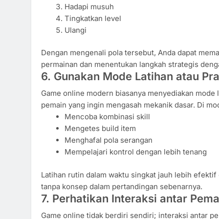
Hadapi musuh
Tingkatkan level
Ulangi
Dengan mengenali pola tersebut, Anda dapat mema
permainan dan menentukan langkah strategis deng
6. Gunakan Mode Latihan atau Pr
Game online modern biasanya menyediakan mode l
pemain yang ingin mengasah mekanik dasar. Di mod
Mencoba kombinasi skill
Mengetes build item
Menghafal pola serangan
Mempelajari kontrol dengan lebih tenang
Latihan rutin dalam waktu singkat jauh lebih efekti
tanpa konsep dalam pertandingan sebenarnya.
7. Perhatikan Interaksi antar Pema
Game online tidak berdiri sendiri; interaksi antar p