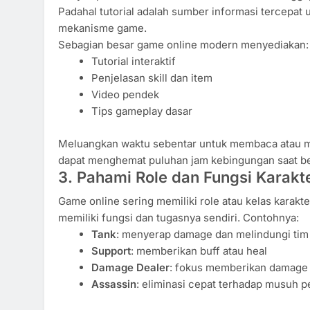
Padahal tutorial adalah sumber informasi tercepa
mekanisme game.
Sebagian besar game online modern menyediakan:
Tutorial interaktif
Penjelasan skill dan item
Video pendek
Tips gameplay dasar
Meluangkan waktu sebentar untuk membaca atau me
dapat menghemat puluhan jam kebingungan saat b
3. Pahami Role dan Fungsi Karakt
Game online sering memiliki role atau kelas karakter
memiliki fungsi dan tugasnya sendiri. Contohnya:
Tank
: menyerap damage dan melindungi tim
Support
: memberikan buff atau heal
Damage Dealer
: fokus memberikan damage
Assassin
: eliminasi cepat terhadap musuh p