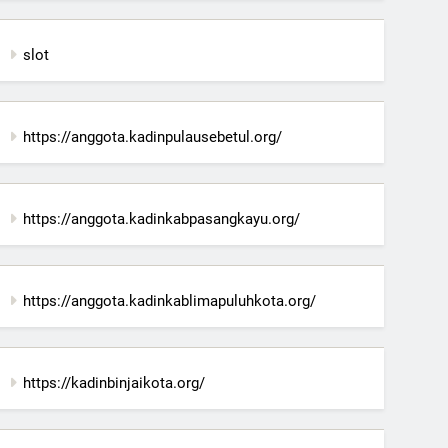
slot
https://anggota.kadinpulausebetul.org/
https://anggota.kadinkabpasangkayu.org/
https://anggota.kadinkablimapuluhkota.org/
https://kadinbinjaikota.org/