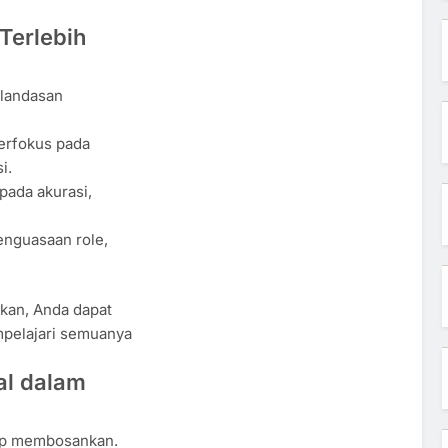
Terlebih
 landasan
erfokus pada
i.
pada akurasi,
enguasaan role,
kan, Anda dapat
pelajari semuanya
al dalam
gap membosankan.