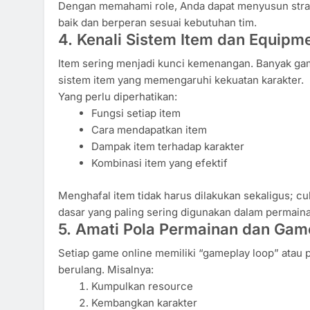
Dengan memahami role, Anda dapat menyusun strat
baik dan berperan sesuai kebutuhan tim.
4. Kenali Sistem Item dan Equipm
Item sering menjadi kunci kemenangan. Banyak gam
sistem item yang memengaruhi kekuatan karakter.
Yang perlu diperhatikan:
Fungsi setiap item
Cara mendapatkan item
Dampak item terhadap karakter
Kombinasi item yang efektif
Menghafal item tidak harus dilakukan sekaligus; cu
dasar yang paling sering digunakan dalam permain
5. Amati Pola Permainan dan Gam
Setiap game online memiliki “gameplay loop” atau 
berulang. Misalnya:
Kumpulkan resource
Kembangkan karakter