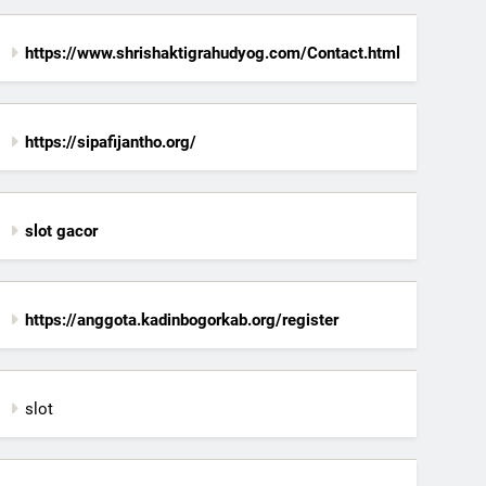
https://www.shrishaktigrahudyog.com/Contact.html
https://sipafijantho.org/
slot gacor
https://anggota.kadinbogorkab.org/register
slot