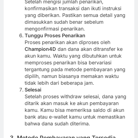
Setelah mengisi jumlah penarikan,
konfirmasikan transaksi dan ikuti instruksi
yang diberikan. Pastikan semua detail yang
dimasukkan sudah benar sebelum
mengonfirmasi penarikan.
Tunggu Proses Penarikan
Proses penarikan akan diproses oleh
Champion4D
dan dana akan ditransfer ke
akun kamu. Waktu yang dibutuhkan untuk
memproses penarikan bisa bervariasi
tergantung pada metode pembayaran yang
dipilih, namun biasanya memakan waktu
tidak lebih dari beberapa jam.
Selesai
Setelah proses withdraw selesai, dana yang
ditarik akan masuk ke akun pembayaran
kamu. Kamu bisa memeriksa saldo di akun
bank atau e-wallet kamu untuk memastikan
bahwa dana sudah diterima.
3.
Metode Pembayaran yang Tersedia