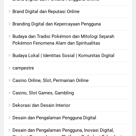
Brand Digital dan Reputasi Online
Branding Digital dan Kepercayaan Pengguna
Budaya dan Tradisi Pokémon dan Mitologi Sejarah
Pokémon Fenomena Alam dan Spiritualitas
Budaya Lokal | Identitas Sosial | Komunitas Digital
campestre
Casino Online, Slot, Permainan Online
Casino, Slot Games, Gambling
Dekorasi dan Desain Interior
Desain dan Pengalaman Pengguna Digital
Desain dan Pengalaman Pengguna, Inovasi Digital,