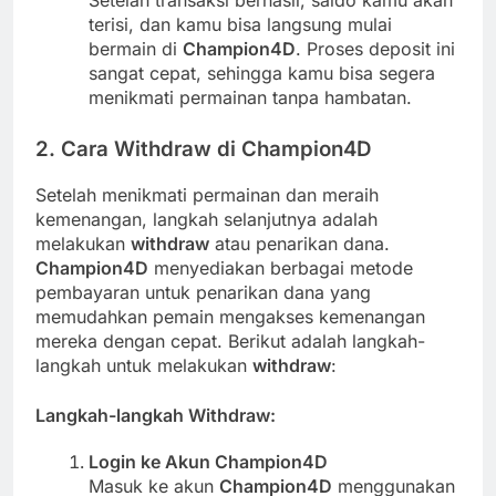
terisi, dan kamu bisa langsung mulai
bermain di
Champion4D
. Proses deposit ini
sangat cepat, sehingga kamu bisa segera
menikmati permainan tanpa hambatan.
2.
Cara Withdraw di Champion4D
Setelah menikmati permainan dan meraih
kemenangan, langkah selanjutnya adalah
melakukan
withdraw
atau penarikan dana.
Champion4D
menyediakan berbagai metode
pembayaran untuk penarikan dana yang
memudahkan pemain mengakses kemenangan
mereka dengan cepat. Berikut adalah langkah-
langkah untuk melakukan
withdraw
:
Langkah-langkah Withdraw:
Login ke Akun Champion4D
Masuk ke akun
Champion4D
menggunakan