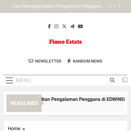
Skip
Cara Mengoptimalkan Pengalaman Akses
to
EDWINSLOT secara Nyaman dan Terarah
content
Cara Mengoptimalkan Pengalaman Akses
LEBAH4D secara Nyaman dan Terarah
Cara Mengoptimalkan Pengalaman Pengguna di
EDWINSLOT secara Aman dan Terkendali
Cara Mengoptimalkan Pengalaman Pengguna di
LEBAH4D
Fimco Estate
Dapatkan Properti Impian Anda Dengan
Cara Mengoptimalkan Pengalaman Akses
NEWSLETTER
RANDOM NEWS
EDWINSLOT secara Nyaman dan Terarah
FIMCO Estate. Agen Real Estate Yang
Cara Mengoptimalkan Pengalaman Akses
Siap Membantu Anda Menemukan
LEBAH4D secara Nyaman dan Terarah
MENU
Rumah Yang Sempurna.
ra Mengoptimalkan Pengalaman Pengguna di EDWINSLOT sec
HEADLINES
Weeks Ago
Home