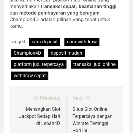
menyediakan
transaksi cepat
,
keamanan tinggi
,
dan
metode pembayaran yang beragam
,
Champion4D adalah pilihan yang tepat untuk
kamu.
Tagged:
cara deposit
cara withdraw
Champion4D
deposit mudah
platform judi terpercaya
transaksi judi online
withdraw cepat
Previous:
Next:
Post
navigation
Menangkan Slot
Situs Slot Online
Jackpot Setiap Hari
Terpercaya dengan
di Lebah4D
Winrate Tertinggi
Hari Ini