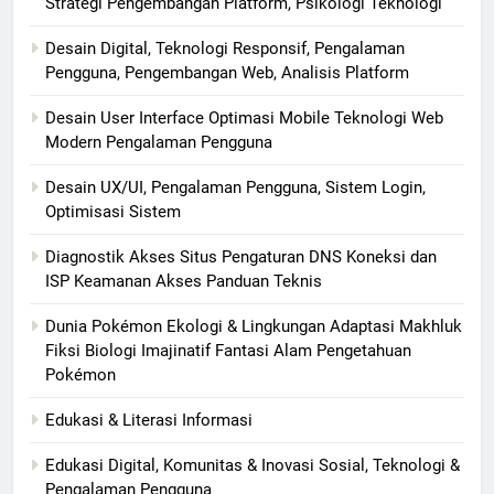
Strategi Pengembangan Platform, Psikologi Teknologi
Desain Digital, Teknologi Responsif, Pengalaman
Pengguna, Pengembangan Web, Analisis Platform
Desain User Interface Optimasi Mobile Teknologi Web
Modern Pengalaman Pengguna
Desain UX/UI, Pengalaman Pengguna, Sistem Login,
Optimisasi Sistem
Diagnostik Akses Situs Pengaturan DNS Koneksi dan
ISP Keamanan Akses Panduan Teknis
Dunia Pokémon Ekologi & Lingkungan Adaptasi Makhluk
Fiksi Biologi Imajinatif Fantasi Alam Pengetahuan
Pokémon
Edukasi & Literasi Informasi
Edukasi Digital, Komunitas & Inovasi Sosial, Teknologi &
Pengalaman Pengguna