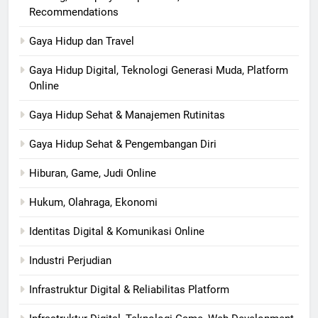
Recommendations
Gaya Hidup dan Travel
Gaya Hidup Digital, Teknologi Generasi Muda, Platform
Online
Gaya Hidup Sehat & Manajemen Rutinitas
Gaya Hidup Sehat & Pengembangan Diri
Hiburan, Game, Judi Online
Hukum, Olahraga, Ekonomi
Identitas Digital & Komunikasi Online
Industri Perjudian
Infrastruktur Digital & Reliabilitas Platform