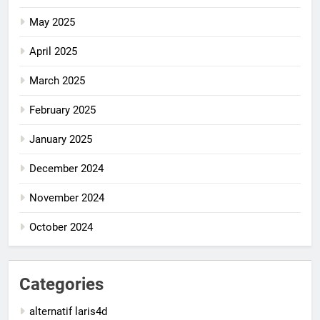
May 2025
April 2025
March 2025
February 2025
January 2025
December 2024
November 2024
October 2024
Categories
alternatif laris4d