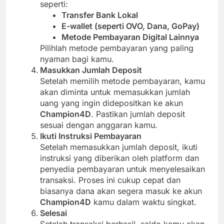
seperti:
Transfer Bank Lokal
E-wallet (seperti OVO, Dana, GoPay)
Metode Pembayaran Digital Lainnya
Pilihlah metode pembayaran yang paling
nyaman bagi kamu.
Masukkan Jumlah Deposit
Setelah memilih metode pembayaran, kamu
akan diminta untuk memasukkan jumlah
uang yang ingin didepositkan ke akun
Champion4D
. Pastikan jumlah deposit
sesuai dengan anggaran kamu.
Ikuti Instruksi Pembayaran
Setelah memasukkan jumlah deposit, ikuti
instruksi yang diberikan oleh platform dan
penyedia pembayaran untuk menyelesaikan
transaksi. Proses ini cukup cepat dan
biasanya dana akan segera masuk ke akun
Champion4D
kamu dalam waktu singkat.
Selesai
Setelah transaksi berhasil, saldo kamu akan