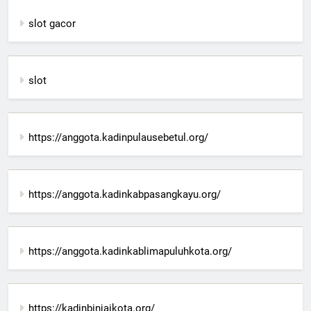
slot gacor
slot
https://anggota.kadinpulausebetul.org/
https://anggota.kadinkabpasangkayu.org/
https://anggota.kadinkablimapuluhkota.org/
https://kadinbinjaikota.org/