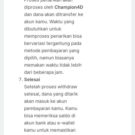
diproses oleh
Champion4D
dan dana akan ditransfer ke
akun kamu. Waktu yang
dibutuhkan untuk
memproses penarikan bisa
bervariasi tergantung pada
metode pembayaran yang
dipilih, namun biasanya
memakan waktu tidak lebih
dari beberapa jam.
Selesai
Setelah proses withdraw
selesai, dana yang ditarik
akan masuk ke akun
pembayaran kamu. Kamu
bisa memeriksa saldo di
akun bank atau e-wallet
kamu untuk memastikan