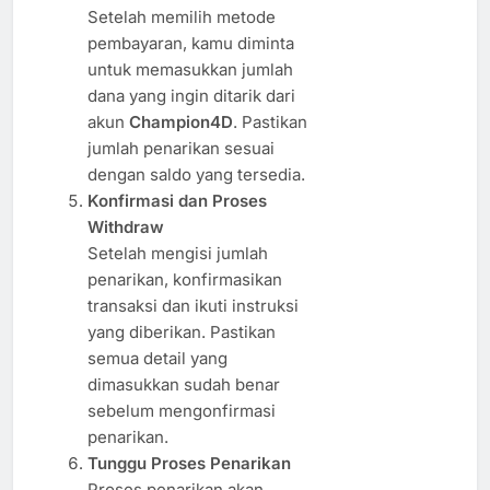
Setelah memilih metode
pembayaran, kamu diminta
untuk memasukkan jumlah
dana yang ingin ditarik dari
akun
Champion4D
. Pastikan
jumlah penarikan sesuai
dengan saldo yang tersedia.
Konfirmasi dan Proses
Withdraw
Setelah mengisi jumlah
penarikan, konfirmasikan
transaksi dan ikuti instruksi
yang diberikan. Pastikan
semua detail yang
dimasukkan sudah benar
sebelum mengonfirmasi
penarikan.
Tunggu Proses Penarikan
Proses penarikan akan