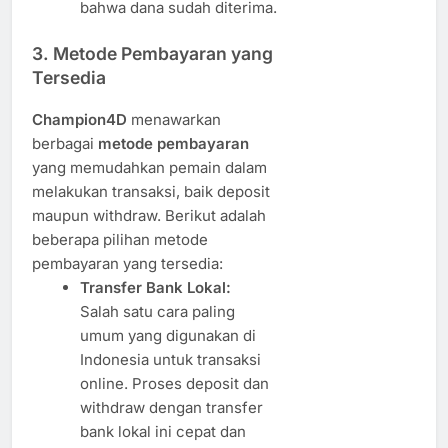
bahwa dana sudah diterima.
3.
Metode Pembayaran yang
Tersedia
Champion4D
menawarkan
berbagai
metode pembayaran
yang memudahkan pemain dalam
melakukan transaksi, baik deposit
maupun withdraw. Berikut adalah
beberapa pilihan metode
pembayaran yang tersedia:
Transfer Bank Lokal:
Salah satu cara paling
umum yang digunakan di
Indonesia untuk transaksi
online. Proses deposit dan
withdraw dengan transfer
bank lokal ini cepat dan