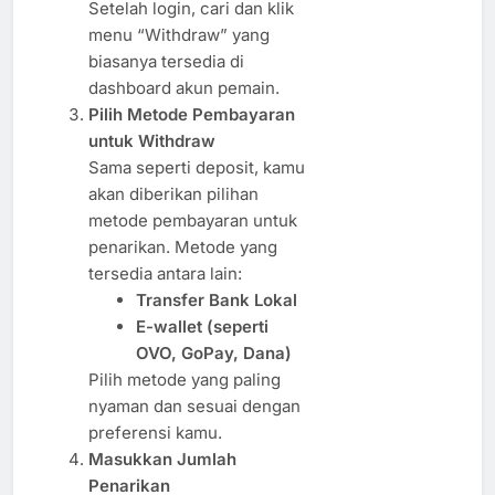
Setelah login, cari dan klik
menu “Withdraw” yang
biasanya tersedia di
dashboard akun pemain.
Pilih Metode Pembayaran
untuk Withdraw
Sama seperti deposit, kamu
akan diberikan pilihan
metode pembayaran untuk
penarikan. Metode yang
tersedia antara lain:
Transfer Bank Lokal
E-wallet (seperti
OVO, GoPay, Dana)
Pilih metode yang paling
nyaman dan sesuai dengan
preferensi kamu.
Masukkan Jumlah
Penarikan