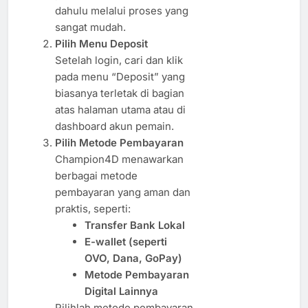
dahulu melalui proses yang
sangat mudah.
Pilih Menu Deposit
Setelah login, cari dan klik
pada menu “Deposit” yang
biasanya terletak di bagian
atas halaman utama atau di
dashboard akun pemain.
Pilih Metode Pembayaran
Champion4D menawarkan
berbagai metode
pembayaran yang aman dan
praktis, seperti:
Transfer Bank Lokal
E-wallet (seperti
OVO, Dana, GoPay)
Metode Pembayaran
Digital Lainnya
Pilihlah metode pembayaran