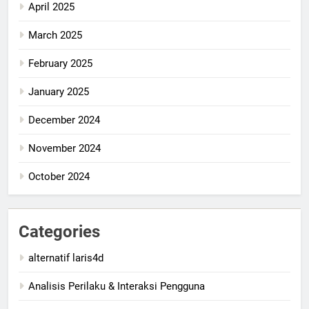
April 2025
March 2025
February 2025
January 2025
December 2024
November 2024
October 2024
Categories
alternatif laris4d
Analisis Perilaku & Interaksi Pengguna