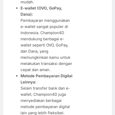
mudah.
E-wallet (OVO, GoPay,
Dana):
Pembayaran menggunakan
e-wallet sangat populer di
Indonesia. Champion4D
mendukung berbagai e-
wallet seperti OVO, GoPay,
dan Dana, yang
memungkinkan kamu untuk
melakukan transaksi dengan
cepat dan aman.
Metode Pembayaran Digital
Lainnya:
Selain transfer bank dan e-
wallet, Champion4D juga
menyediakan berbagai
metode pembayaran digital
lain yang lebih fleksibel.