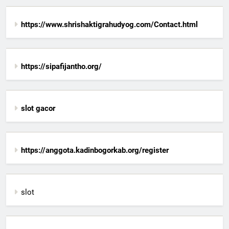
https://www.shrishaktigrahudyog.com/Contact.html
https://sipafijantho.org/
slot gacor
https://anggota.kadinbogorkab.org/register
slot