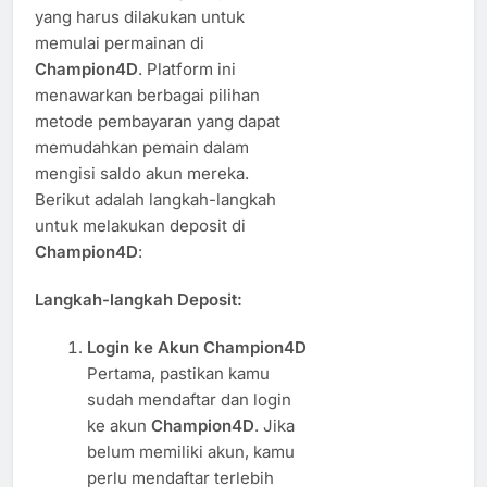
yang harus dilakukan untuk
memulai permainan di
Champion4D
. Platform ini
menawarkan berbagai pilihan
metode pembayaran yang dapat
memudahkan pemain dalam
mengisi saldo akun mereka.
Berikut adalah langkah-langkah
untuk melakukan deposit di
Champion4D
:
Langkah-langkah Deposit:
Login ke Akun Champion4D
Pertama, pastikan kamu
sudah mendaftar dan login
ke akun
Champion4D
. Jika
belum memiliki akun, kamu
perlu mendaftar terlebih