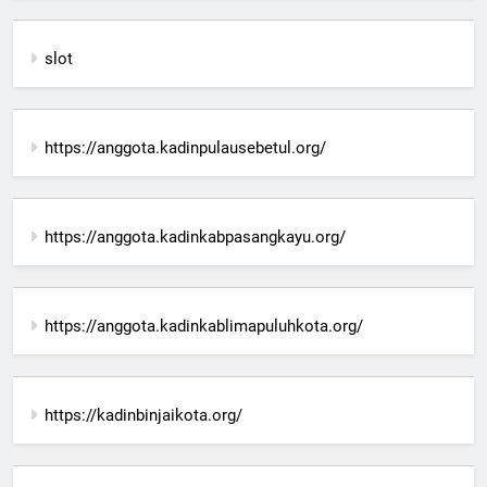
slot
https://anggota.kadinpulausebetul.org/
https://anggota.kadinkabpasangkayu.org/
https://anggota.kadinkablimapuluhkota.org/
https://kadinbinjaikota.org/