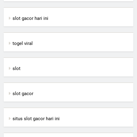
slot gacor hari ini
togel viral
slot
slot gacor
situs slot gacor hari ini