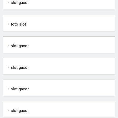
slot gacor
toto slot
slot gacor
slot gacor
slot gacor
slot gacor